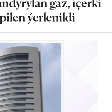
ndyrylan gaz, içerki
ilen ýerlenildi