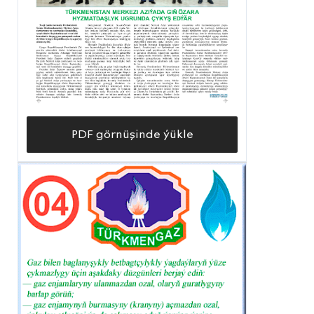
PDF görnüşinde ýükle