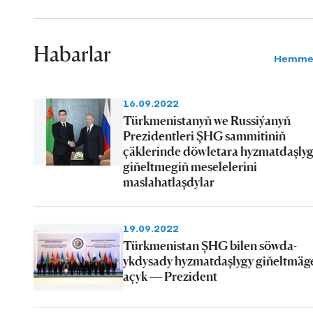
Habarlar
Hemme
16.09.2022
Türkmenistanyň we Russiýanyň
Prezidentleri ŞHG sammitiniň
çäklerinde döwletara hyzmatdaşly
giňeltmegiň meselelerini
maslahatlaşdylar
19.09.2022
Türkmenistan ŞHG bilen söwda-
ykdysady hyzmatdaşlygy giňeltmäg
açyk — Prezident