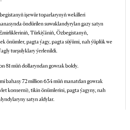
gistanyň işewür toparlarynyň wekilleri
anasynda öndürilen suwuklandyrylan gazy satyn
Emirlikleriniň, Türkiýäniň, Özbegistanyň,
ek önümler, pagta ýagy, pagta süýümi, nah ýüplük we
gly turşulyklary ýerlenildi.
ion 81 müň dollaryndan gowrak boldy.
 jemi bahasy 72 million 634 müň manatdan gowrak
et konserni), tikin önümlerini, pagta ýagyny, nah
lyndylaryny satyn aldylar.