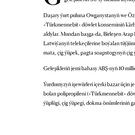
Daşary ýurt puluna Owganystanyň we Özbe
«Türkmennebit» döwlet konserniniň kärh
aldylar. Mundan başga-da, Birleşen Arap 
Latwiýanyň telekeçilerine boýalan tüýjüm
mata, çig ýüpek, pagta soapstogynyň çig ýa
Geleşikleriň jemi bahasy ABŞ-nyň 10 mill
Ýurdumyzyň işewürleri içerki bazar üçin
bolan polipropileni («Türkmennebit» döwl
ýüplügi, çig ýüpegi, dokma önümleriniň ga