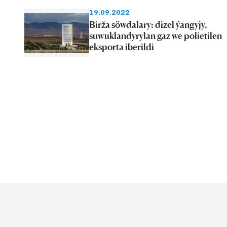
19.09.2022
Birža söwdalary: dizel ýangyjy,
suwuklandyrylan gaz we polietilen
eksporta iberildi