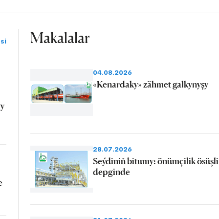
Makalalar
si
04.08.2026
«Kenardaky» zähmet galkynyşy
gy
28.07.2026
Seýdiniň bitumy: önümçilik ösüşli
depginde
e