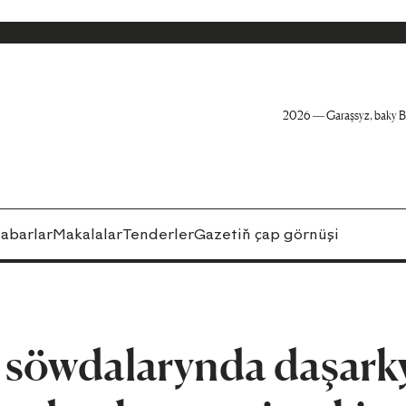
2026 — Garaşsyz, baky B
abarlar
Makalalar
Tenderler
Gazetiň çap görnüşi
öwdalarynda daşark