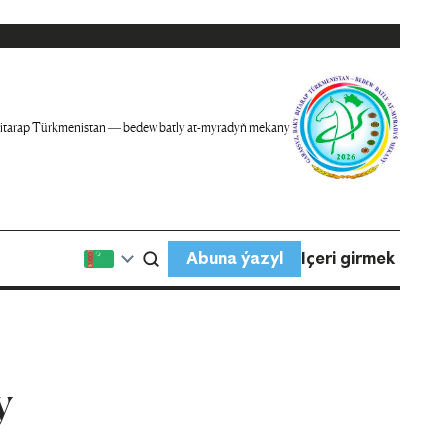
itarap Türkmenistan — bedew batly at-myradyň mekany
Abuna ýazyl
Içeri girmek
y