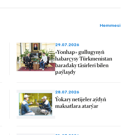
Hemmesi
29.07.2026
«Yonhap» gullugynyň
habarçysy Türkmenistan
baradaky täsirleri bilen
paýlaşdy
28.07.2026
Ýokary netijeler aýdyň
maksatlara atarýar