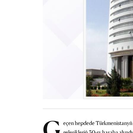
G
eçen hepdede Türkmenistanyň D
geleşikleriň 30-sy hasaba alyndy