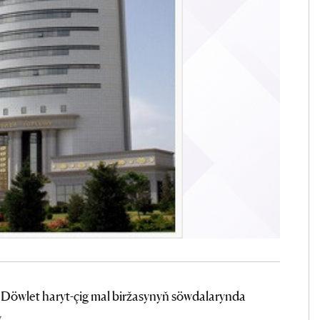
öwlet haryt-çig mal biržasynyň söwdalarynda
.