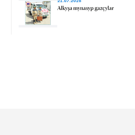
21.07.2026
Alkyşa mynasyp gazçylar