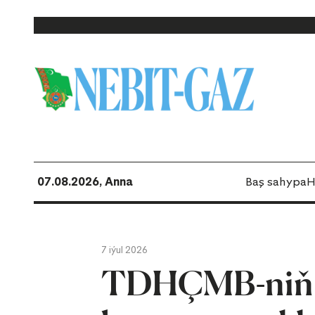
07.08.2026, Anna
Baş sahypa
H
7 iýul 2026
TDHÇMB-niň s