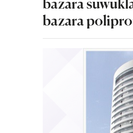
bazara suwukla
bazara poliprop