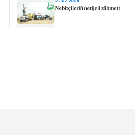
21.07.2026
Nebitçileriň netijeli zähmeti