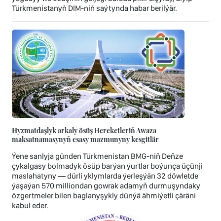
Türkmenistanyň DIM-niň saýtynda habar berilýär.
Hyzmatdaşlyk arkaly ösüş Hereketleriň Awaza
maksatnamasynyň esasy mazmunyny kesgitlär
Ýene sanlyja günden Türkmenistan BMG-niň Deňze
çykalgasy bolmadyk ösüp barýan ýurtlar boýunça üçünji
maslahatyny — dürli yklymlarda ýerleşýän 32 döwletde
ýaşaýan 570 milliondan gowrak adamyň durmuşyndaky
özgertmeler bilen baglanyşykly dünýä ähmiýetli çäräni
kabul eder.