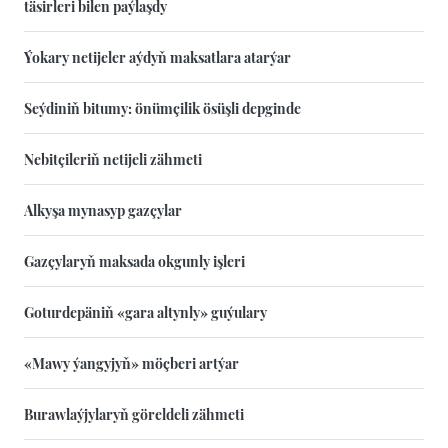
täsirleri bilen paýlaşdy
Ýokary netijeler aýdyň maksatlara atarýar
Seýdiniň bitumy: önümçilik ösüşli depginde
Nebitçileriň netijeli zähmeti
Alkyşa mynasyp gazçylar
Gazçylaryň maksada okgunly işleri
Goturdepäniň «gara altynly» guýulary
«Mawy ýangyjyň» möçberi artýar
Burawlaýjylaryň göreldeli zähmeti