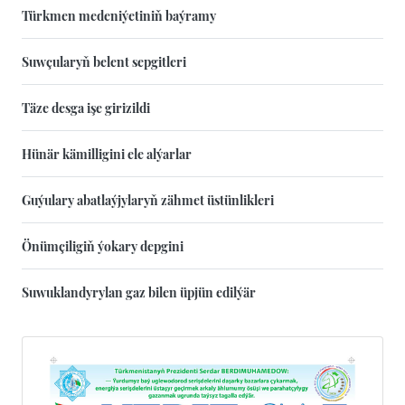
Türkmen medeniýetiniň baýramy
Suwçularyň belent sepgitleri
Täze desga işe girizildi
Hünär kämilligini ele alýarlar
Guýulary abatlaýjylaryň zähmet üstünlikleri
Önümçiligiň ýokary depgini
Suwuklandyrylan gaz bilen üpjün edilýär