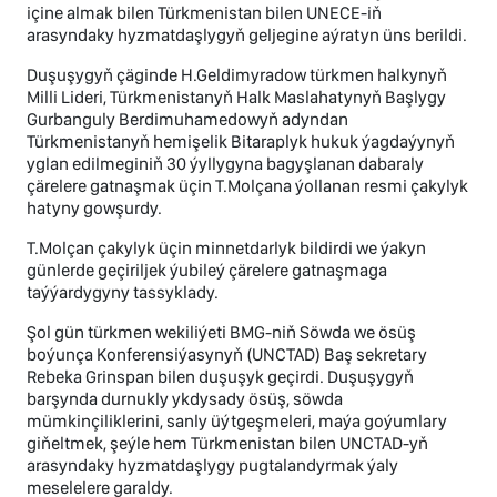
içine almak bilen Türkmenistan bilen UNECE-iň
arasyndaky hyzmatdaşlygyň geljegine aýratyn üns berildi.
Duşuşygyň çäginde H.Geldimyradow türkmen halkynyň
Milli Lideri, Türkmenistanyň Halk Maslahatynyň Başlygy
Gurbanguly Berdimuhamedowyň adyndan
Türkmenistanyň hemişelik Bitaraplyk hukuk ýagdaýynyň
yglan edilmeginiň 30 ýyllygyna bagyşlanan dabaraly
çärelere gatnaşmak üçin T.Molçana ýollanan resmi çakylyk
hatyny gowşurdy.
T.Molçan çakylyk üçin minnetdarlyk bildirdi we ýakyn
günlerde geçiriljek ýubileý çärelere gatnaşmaga
taýýardygyny tassyklady.
Şol gün türkmen wekiliýeti BMG-niň Söwda we ösüş
boýunça Konferensiýasynyň (UNCTAD) Baş sekretary
Rebeka Grinspan bilen duşuşyk geçirdi. Duşuşygyň
barşynda durnukly ykdysady ösüş, söwda
mümkinçiliklerini, sanly üýtgeşmeleri, maýa goýumlary
giňeltmek, şeýle hem Türkmenistan bilen UNCTAD-yň
arasyndaky hyzmatdaşlygy pugtalandyrmak ýaly
meselelere garaldy.