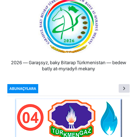
2026 — Garaşsyz, baky Bitarap Türkmenistan — bedew
batly at-myradyň mekany
ABUNAÇYLARA