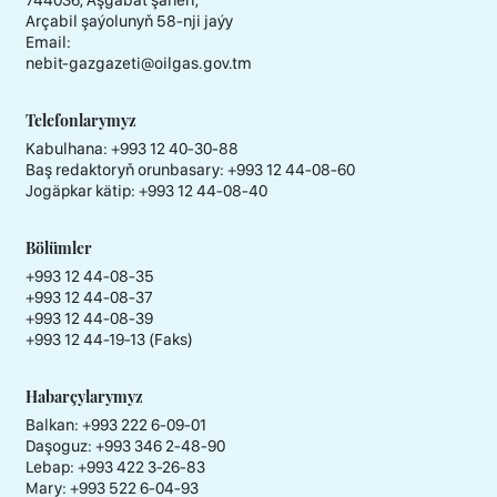
Arçabil şaýolunyň 58-nji jaýy
Email:
nebit-gazgazeti@oilgas.gov.tm
Telefonlarymyz
Kabulhana:
+993 12 40-30-88
Baş redaktoryň orunbasary:
+993 12 44-08-60
Jogäpkar kätip:
+993 12 44-08-40
Bölümler
+993 12 44-08-35
+993 12 44-08-37
+993 12 44-08-39
+993 12 44-19-13 (Faks)
Habarçylarymyz
Balkan: +993 222 6-09-01
Daşoguz: +993 346 2-48-90
Lebap: +993 422 3-26-83
Mary: +993 522 6-04-93