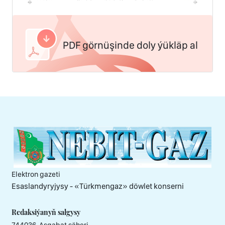
PDF görnüşinde doly ýükläp al
Elektron gazeti
Esaslandyryjysy - «Тürkmengaz» döwlet konserni
Redaksiýanyň salgysy
744036, Aşgabat şäheri,