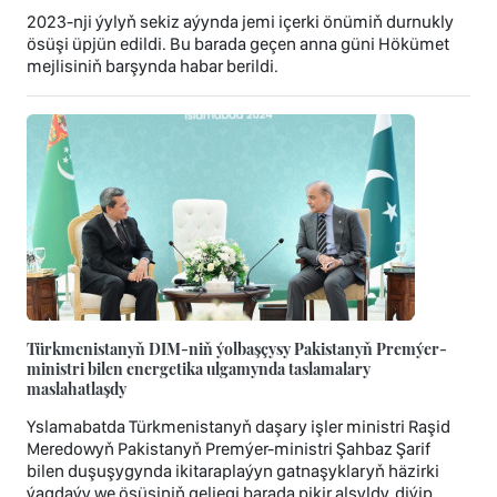
2023-nji ýylyň sekiz aýynda jemi içerki önümiň durnukly
ösüşi üpjün edildi. Bu barada geçen anna güni Hökümet
mejlisiniň barşynda habar berildi.
Türkmenistanyň DIM-niň ýolbaşçysy Pakistanyň Premýer-
ministri bilen energetika ulgamynda taslamalary
maslahatlaşdy
Yslamabatda Türkmenistanyň daşary işler ministri Raşid
Meredowyň Pakistanyň Premýer-ministri Şahbaz Şarif
bilen duşuşygynda ikitaraplaýyn gatnaşyklaryň häzirki
ýagdaýy we ösüşiniň geljegi barada pikir alşyldy, diýip