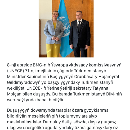
8-nji aprelde BMG-niň Ýewropa ykdysady komissiýasynyň
(UNECE) 71-nji mejlisiniň çäginde Türkmenistanyň
Ministrler Kabinetiniň Başlygynyň Orunbasary Hojamyrat
Geldimyradowyň ýolbaşçylygyndaky Türkmenistanyň
wekiliýeti UNECE-iň Ýerine ýetiriji sekretary Tatýana
Molçan bilen duşuşdy. Bu barada Türkmenistanyň DIM-niň
web-saýtynda habar berilýär.
Duşuşygyň dowamynda taraplar özara gyzyklanma
bildirilýän meseleleriň giň toplumyny ara alyp
maslahatlaşdylar. Durnukly ösüş, söwda, daşky gurşaw,
ulag we energetika ugurlaryndaky özara gatnaşyklary öz