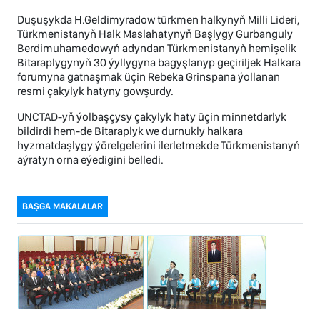
Duşuşykda H.Geldimyradow türkmen halkynyň Milli Lideri,
Türkmenistanyň Halk Maslahatynyň Başlygy Gurbanguly
Berdimuhamedowyň adyndan Türkmenistanyň hemişelik
Bitaraplygynyň 30 ýyllygyna bagyşlanyp geçiriljek Halkara
forumyna gatnaşmak üçin Rebeka Grinspana ýollanan
resmi çakylyk hatyny gowşurdy.
UNCTAD-yň ýolbaşçysy çakylyk haty üçin minnetdarlyk
bildirdi hem-de Bitaraplyk we durnukly halkara
hyzmatdaşlygy ýörelgelerini ilerletmekde Türkmenistanyň
aýratyn orna eýedigini belledi.
BAŞGA MAKALALAR