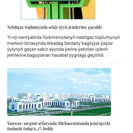
Nebitgaz toplumynda sekiz aýyň jemlerine garaldy
11-nji sentýabrda Türkmenistanyň nebitgaz toplumynyň
merkezi binasynda Arkadag Serdarly bagtyýar ýaşlar
ýylynyň geçen sekiz aýynda ýerine ýetirilen işleriň
jemlerine bagyşlanan hasabat ýygnagy geçirildi.
Ýanwar-awgust aýlarynda Türkmenistanda jemi içerki
önümiň ösüşi 6,2% boldy