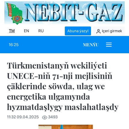
TM
EN
RU
Abuna ýazyl
Içeri girmek
MENÝU
16:25
Türkmenistanyň wekiliýeti
UNECE-niň 71-nji mejlisiniň
çäklerinde söwda, ulag we
energetika ulgamynda
hyzmatdaşlygy maslahatlaşdy
11:32 09.04.2025
3493