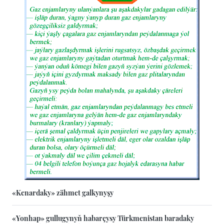
«Kenardaky» zähmet galkynyşy
«Yonhap» gullugynyň habarçysy Türkmenistan baradaky