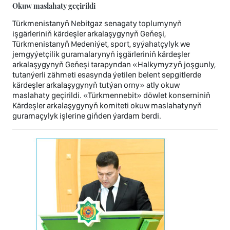
Okuw maslahaty geçirildi
Türkmenistanyň Nebitgaz senagaty toplumynyň
işgärleriniň kärdeşler arkalaşygynyň Geňeşi,
Türkmenistanyň Medeniýet, sport, syýahatçylyk we
jemgyýetçilik guramalarynyň işgärleriniň kärdeşler
arkalaşygynyň Geňeşi tarapyndan «Halkymyzyň joşgunly,
tutanýerli zähmeti esasynda ýetilen belent sepgitlerde
kärdeşler arkalaşygynyň tutýan orny» atly okuw
maslahaty geçirildi. «Türkmennebit» döwlet konserniniň
Kärdeşler arkalaşygynyň komiteti okuw maslahatynyň
guramaçylyk işlerine giňden ýardam berdi.