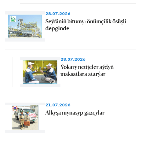
28.07.2026
Seýdiniň bitumy: önümçilik ösüşli
depginde
28.07.2026
Ýokary netijeler aýdyň
maksatlara atarýar
21.07.2026
Alkyşa mynasyp gazçylar