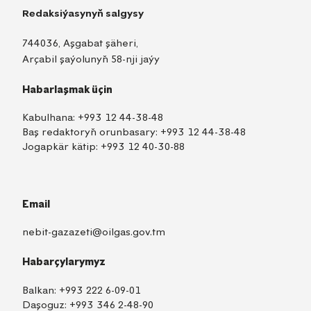
Redaksiýasynyň salgysy
744036, Aşgabat şäheri,
Arçabil şaýolunyň 58-nji jaýy
Habarlaşmak üçin
Kabulhana:
+993 12 44-38-48
Baş redaktoryň orunbasary:
+993 12 44-38-48
Jogapkär kätip:
+993 12 40-30-88
Email
nebit-gazazeti@oilgas.gov.tm
Habarçylarymyz
Balkan:
+993 222 6-09-01
Daşoguz:
+993 346 2-48-90