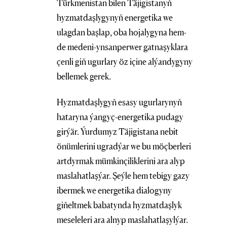
Türkmenistan bilen Täjigistanyň
hyzmatdaşlygynyň energetika we
ulagdan başlap, oba hojalygyna hem-
de medeni-ynsanperwer gatnaşyklara
çenli giň ugurlary öz içine alýandygyny
bellemek gerek.
Hyzmatdaşlygyň esasy ugurlarynyň
hataryna ýangyç-energetika pudagy
girýär. Ýurdumyz Täjigistana nebit
önümlerini ugradýar we bu möçberleri
artdyrmak mümkinçiliklerini ara alyp
maslahatlaşýar. Şeýle hem tebigy gazy
ibermek we energetika dialogyny
giňeltmek babatynda hyzmatdaşlyk
meseleleri ara alnyp maslahatlaşylýar.