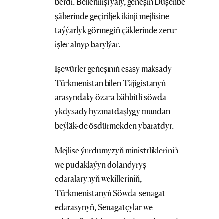
berdi. Bellenilişi ýaly, geňeşiň Duşenbe
şäherinde geçiriljek ikinji mejlisine
taýýarlyk görmegiň çäklerinde zerur
işler alnyp barylýar.
Işewürler geňeşiniň esasy maksady
Türkmenistan bilen Täjigistanyň
arasyndaky özara bähbitli söwda-
ykdysady hyzmatdaşlygy mundan
beýläk-de ösdürmekden ybaratdyr.
Mejlise ýurdumyzyň ministrlikleriniň
we pudaklaýyn dolandyryş
edaralarynyň wekilleriniň,
Türkmenistanyň Söwda-senagat
edarasynyň, Senagatçylar we