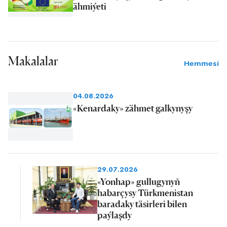
ähmiýeti
Makalalar
Hemmesi
04.08.2026
«Kenardaky» zähmet galkynyşy
29.07.2026
«Yonhap» gullugynyň
habarçysy Türkmenistan
baradaky täsirleri bilen
paýlaşdy