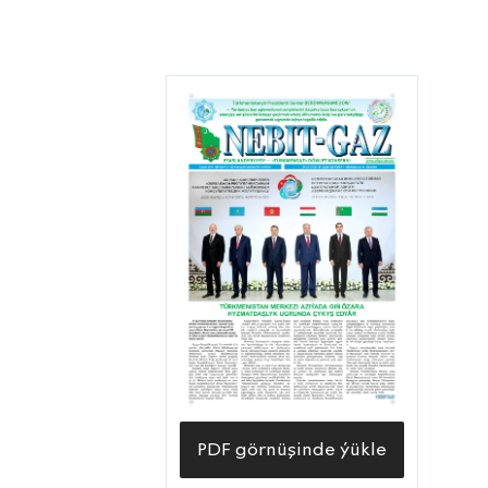
PDF görnüşinde ýükle