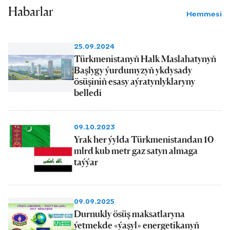
Habarlar
Hemmesi
25.09.2024
Türkmenistanyň Halk Maslahatynyň
Başlygy ýurdumyzyň ykdysady
ösüşiniň esasy aýratynlyklaryny
belledi
09.10.2023
Yrak her ýylda Türkmenistandan 10
mlrd kub metr gaz satyn almaga
taýýar
09.09.2025
Durnukly ösüş maksatlaryna
ýetmekde «ýaşyl» energetikanyň