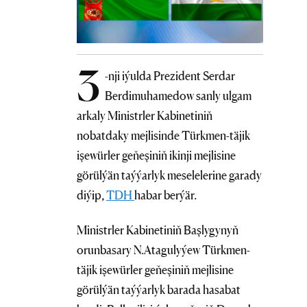
3
-nji iýulda Prezident Serdar
Berdimuhamedow sanly ulgam
arkaly Ministrler Kabinetiniň
nobatdaky mejlisinde Türkmen-täjik
işewürler geňeşiniň ikinji mejlisine
görülýän taýýarlyk meselelerine garady
diýip,
TDH
habar berýär.
Ministrler Kabinetiniň Başlygynyň
orunbasary N.Atagulyýew Türkmen-
täjik işewürler geňeşiniň mejlisine
görülýän taýýarlyk barada hasabat