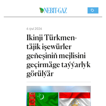
6 iýul 2026
Ikinji Türkmen-
täjik işewürler
geňeşiniň mejlisini
geçirmäge taýýarlyk
görülýär