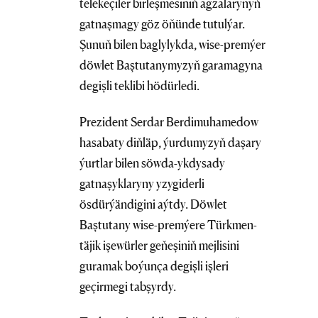
telekeçiler birleşmesiniň agzalarynyň
gatnaşmagy göz öňünde tutulýar.
Şunuň bilen baglylykda, wise-premýer
döwlet Baştutanymyzyň garamagyna
degişli teklibi hödürledi.
Prezident Serdar Berdimuhamedow
hasabaty diňläp, ýurdumyzyň daşary
ýurtlar bilen söwda-ykdysady
gatnaşyklaryny yzygiderli
ösdürýändigini aýtdy. Döwlet
Baştutany wise-premýere Türkmen-
täjik işewürler geňeşiniň mejlisini
guramak boýunça degişli işleri
geçirmegi tabşyrdy.