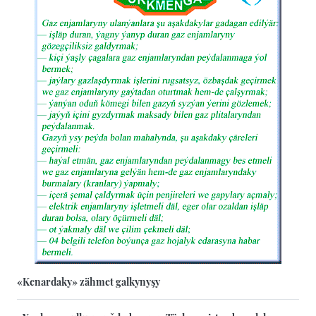
«Kenardaky» zähmet galkynyşy