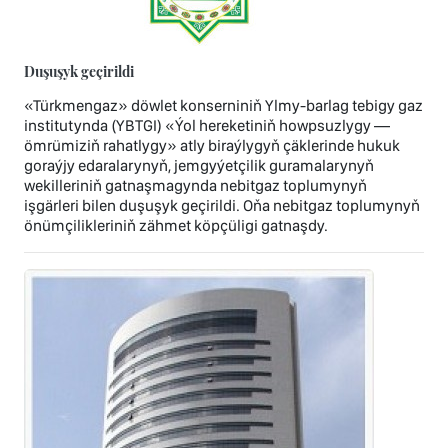
Duşuşyk geçirildi
«Türkmengaz» döwlet konserniniň Ylmy-barlag tebigy gaz
institutynda (YBTGI) «Ýol hereketiniň howpsuzlygy —
ömrümiziň rahatlygy» atly biraýlygyň çäklerinde hukuk
goraýjy edaralarynyň, jemgyýetçilik guramalarynyň
wekilleriniň gatnaşmagynda nebitgaz toplumynyň
işgärleri bilen duşuşyk geçirildi. Oňa nebitgaz toplumynyň
önümçilikleriniň zähmet köpçüligi gatnaşdy.