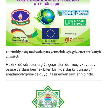
Durnukly ösüş maksatlaryna ýetmekde «ýaşyl» energetikanyň
ähmiýeti
Häzirki döwürde energiýa çeşmeleri durmuş-ykdysady
ösüşe ýardam bermek bilen birlikde, daşky gurşawyň
abadançylygyna-da güýçli täsir edýän şertleriň biridir.