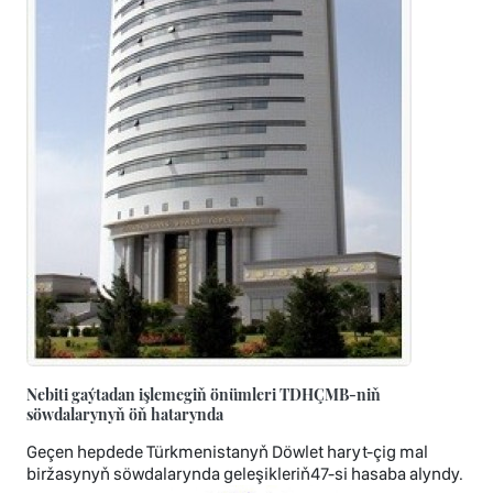
Nebiti gaýtadan işlemegiň önümleri TDHÇMB-niň
söwdalarynyň öň hatarynda
Geçen hepdede Türkmenistanyň Döwlet haryt-çig mal
biržasynyň söwdalarynda geleşikleriň47-si hasaba alyndy.