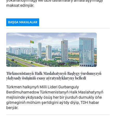
ýokarlandyrmagy we täze taslamalary amala aşyrmagy
maksat edinýär.
BAŞGA MAKALALAR
Türkmenistanyň Halk Maslahatynyň Başlygy ýurdumyzyň
ykdysady ösüşiniň esasy aýratynlyklaryny belledi
Türkmen halkynyň Milli Lideri Gurbanguly
Berdimuhamedow Türkmenistanyň Halk Maslahatynyň
mejlisinde ykdysady ösüş her bir ýurduň durnukly öňe
gitmeginiň möhüm şertdigini aýtdy diýip, TDH habar
berýär.