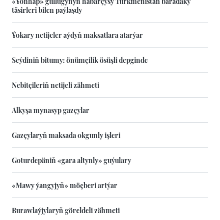
«Yonhap» gullugynyň habarçysy Türkmenistan baradaky
täsirleri bilen paýlaşdy
Ýokary netijeler aýdyň maksatlara atarýar
Seýdiniň bitumy: önümçilik ösüşli depginde
Nebitçileriň netijeli zähmeti
Alkyşa mynasyp gazçylar
Gazçylaryň maksada okgunly işleri
Goturdepäniň «gara altynly» guýulary
«Mawy ýangyjyň» möçberi artýar
Burawlaýjylaryň göreldeli zähmeti