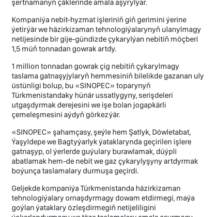
şertnamanyň çäklerinde amala aşyrylýar.
Kompaniýa nebit-hyzmat işleriniň giň gerimini ýerine
ýetirýär we häzirkizaman tehnologiýalarynyň ulanylmagy
netijesinde bir gije-gündizde çykarylýan nebitiň möçberi
1,5 müň tonnadan gowrak artdy.
1 million tonnadan gowrak çig nebitiň çykarylmagy
taslama gatnaşyjylaryň hemmesiniň bilelikde gazanan uly
üstünligi bolup, bu «SINOPEC» toparynyň
Türkmenistandaky hünär ussatlygyny, serişdeleri
utgaşdyrmak derejesini we işe bolan jogapkärli
çemeleşmesini aýdyň görkezýär.
«SINOPEC» şahamçasy, şeýle hem Şatlyk, Döwletabat,
Ýaşyldepe we Bagtyýarlyk ýataklarynda geçirilen işlere
gatnaşyp, ol ýerlerde guýulary burawlamak, düýpli
abatlamak hem-de nebit we gaz çykarylyşyny artdyrmak
boýunça taslamalary durmuşa geçirdi.
Geljekde kompaniýa Türkmenistanda häzirkizaman
tehnologiýalary ornaşdyrmagy dowam etdirmegi, maýa
goýlan ýataklary özleşdirmegiň netijeliligini