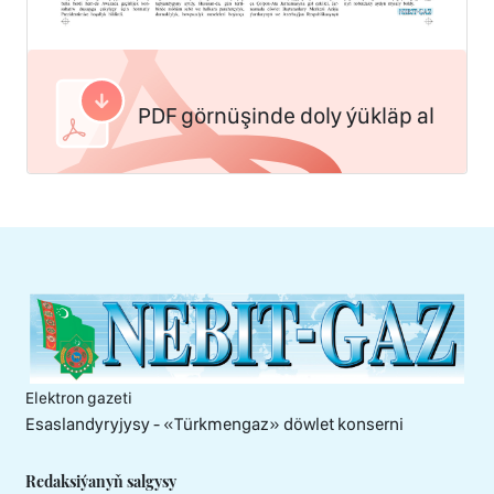
PDF görnüşinde doly ýükläp al
Elektron gazeti
Esaslandyryjysy - «Тürkmengaz» döwlet konserni
Redaksiýanyň salgysy