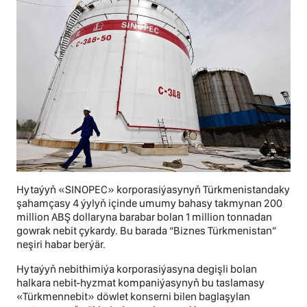
Hytaýyň «SINOPEC» korporasiýasynyň Türkmenistandaky
şahamçasy 4 ýylyň içinde umumy bahasy takmynan 200
million ABŞ dollaryna barabar bolan 1 million tonnadan
gowrak nebit çykardy. Bu barada “Biznes Türkmenistan”
neşiri habar berýär.
Hytaýyň nebithimiýa korporasiýasyna degişli bolan
halkara nebit-hyzmat kompaniýasynyň bu taslamasy
«Türkmennebit» döwlet konserni bilen baglaşylan