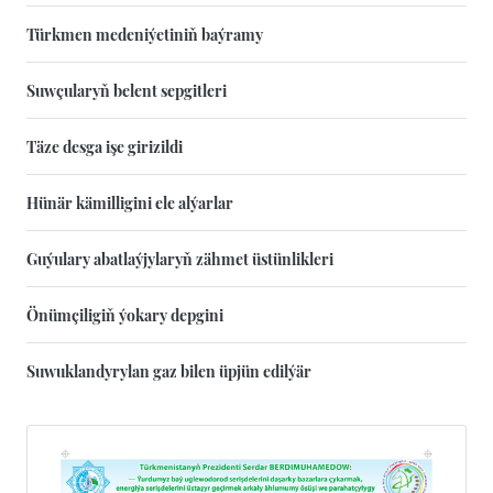
Türkmen medeniýetiniň baýramy
Suwçularyň belent sepgitleri
Täze desga işe girizildi
Hünär kämilligini ele alýarlar
Guýulary abatlaýjylaryň zähmet üstünlikleri
Önümçiligiň ýokary depgini
Suwuklandyrylan gaz bilen üpjün edilýär