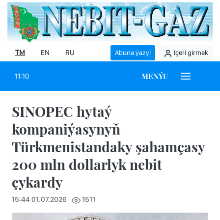
TM
EN
RU
Abuna ýazyl
Içeri girmek
MENÝU
11:10
SINOPEC hytaý
kompaniýasynyň
Türkmenistandaky şahamçasy
200 mln dollarlyk nebit
çykardy
15:44 01.07.2026
1511