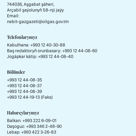
744036, Aşgabat şäheri,
Arçabil şaýolunyň 58-nji jaýy
Email:
nebit-gazgazeti@oilgas.gov.tm
Telefonlarymyz
Kabulhana:
+993 12 40-30-88
Baş redaktoryň orunbasary:
+993 12 44-08-60
Jogäpkar kätip:
+993 12 44-08-40
Bölümler
+993 12 44-08-35
+993 12 44-08-37
+993 12 44-08-39
+993 12 44-19-13 (Faks)
Habarçylarymyz
Balkan: +993 222 6-09-01
Daşoguz: +993 346 2-48-90
Lebap: +993 422 3-26-83