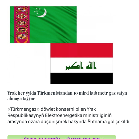
Yrak her ýylda Türkmenistandan 10 mlrd kub metr gaz satyn
almaga taýýar
«Türkmengaz» döwlet konserni bilen Yrak
Respublikasynyň Elektroenergetika ministrliginiň
arasynda özara düşünişmek hakynda Ähtnama gol çekildi.