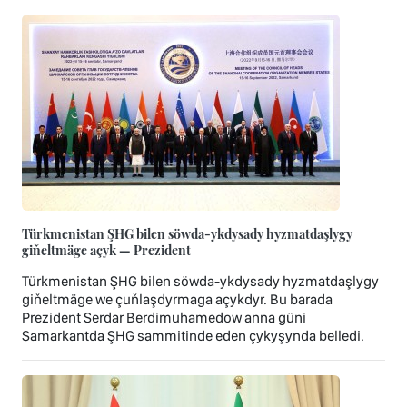
Türkmenistan ŞHG bilen söwda-ykdysady hyzmatdaşlygy
giňeltmäge açyk — Prezident
Türkmenistan ŞHG bilen söwda-ykdysady hyzmatdaşlygy
giňeltmäge we çuňlaşdyrmaga açykdyr. Bu barada
Prezident Serdar Berdimuhamedow anna güni
Samarkantda ŞHG sammitinde eden çykyşynda belledi.