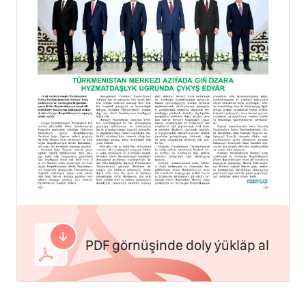
PDF görnüşinde doly ýükläp al