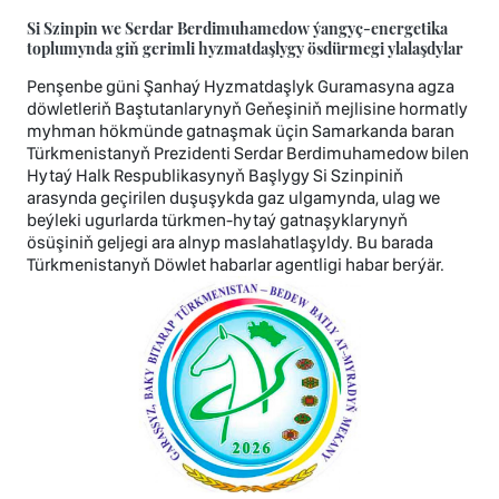
Si Szinpin we Serdar Berdimuhamedow ýangyç-energetika
toplumynda giň gerimli hyzmatdaşlygy ösdürmegi ylalaşdylar
Penşenbe güni Şanhaý Hyzmatdaşlyk Guramasyna agza
döwletleriň Baştutanlarynyň Geňeşiniň mejlisine hormatly
myhman hökmünde gatnaşmak üçin Samarkanda baran
Türkmenistanyň Prezidenti Serdar Berdimuhamedow bilen
Hytaý Halk Respublikasynyň Başlygy Si Szinpiniň
arasynda geçirilen duşuşykda gaz ulgamynda, ulag we
beýleki ugurlarda türkmen-hytaý gatnaşyklarynyň
ösüşiniň geljegi ara alnyp maslahatlaşyldy. Bu barada
Türkmenistanyň Döwlet habarlar agentligi habar berýär.