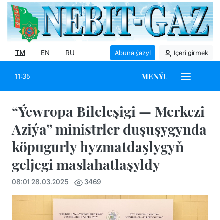
TM
EN
RU
Abuna ýazyl
Içeri girmek
MENÝU
11:35
“Ýewropa Bileleşigi — Merkezi
Aziýa” ministrler duşuşygynda
köpugurly hyzmatdaşlygyň
geljegi maslahatlaşyldy
08:01 28.03.2025
3469