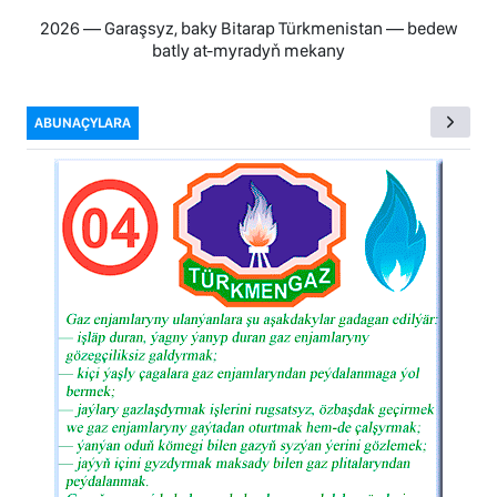
2026 — Garaşsyz, baky Bitarap Türkmenistan — bedew
batly at-myradyň mekany
ABUNAÇYLARA