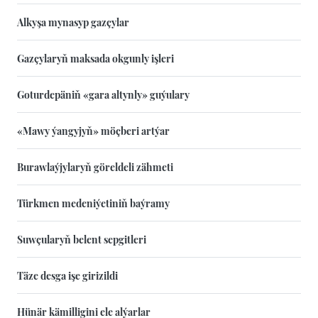
Alkyşa mynasyp gazçylar
Gazçylaryň maksada okgunly işleri
Goturdepäniň «gara altynly» guýulary
«Mawy ýangyjyň» möçberi artýar
Burawlaýjylaryň göreldeli zähmeti
Türkmen medeniýetiniň baýramy
Suwçularyň belent sepgitleri
Täze desga işe girizildi
Hünär kämilligini ele alýarlar