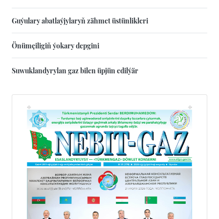
Guýulary abatlaýjylaryň zähmet üstünlikleri
Önümçiligiň ýokary depgini
Suwuklandyrylan gaz bilen üpjün edilýär