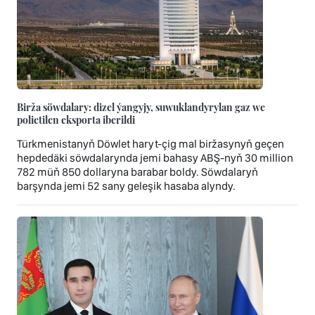
Birža söwdalary: dizel ýangyjy, suwuklandyrylan gaz we
polietilen eksporta iberildi
Türkmenistanyň Döwlet haryt-çig mal biržasynyň geçen
hepdedäki söwdalarynda jemi bahasy ABŞ-nyň 30 million
782 müň 850 dollaryna barabar boldy. Söwdalaryň
barşynda jemi 52 sany geleşik hasaba alyndy.