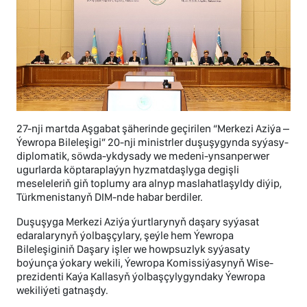
27-nji martda Aşgabat şäherinde geçirilen “Merkezi Aziýa –
Ýewropa Bileleşigi” 20-nji ministrler duşuşygynda syýasy-
diplomatik, söwda-ykdysady we medeni-ynsanperwer
ugurlarda köptaraplaýyn hyzmatdaşlyga degişli
meseleleriň giň toplumy ara alnyp maslahatlaşyldy diýip,
Türkmenistanyň DIM-nde habar berdiler.
Duşuşyga Merkezi Aziýa ýurtlarynyň daşary syýasat
edaralarynyň ýolbaşçylary, şeýle hem Ýewropa
Bileleşiginiň Daşary işler we howpsuzlyk syýasaty
boýunça ýokary wekili, Ýewropa Komissiýasynyň Wise-
prezidenti Kaýa Kallasyň ýolbaşçylygyndaky Ýewropa
wekiliýeti gatnaşdy.