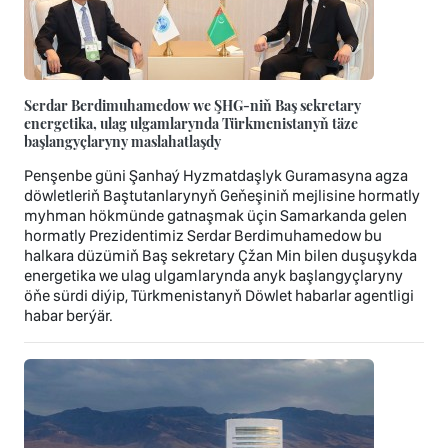
Serdar Berdimuhamedow we ŞHG-niň Baş sekretary
energetika, ulag ulgamlarynda Türkmenistanyň täze
başlangyçlaryny maslahatlaşdy
Penşenbe güni Şanhaý Hyzmatdaşlyk Guramasyna agza
döwletleriň Baştutanlarynyň Geňeşiniň mejlisine hormatly
myhman hökmünde gatnaşmak üçin Samarkanda gelen
hormatly Prezidentimiz Serdar Berdimuhamedow bu
halkara düzümiň Baş sekretary Çžan Min bilen duşuşykda
energetika we ulag ulgamlarynda anyk başlangyçlaryny
öňe sürdi diýip, Türkmenistanyň Döwlet habarlar agentligi
habar berýär.