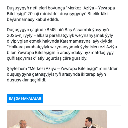
Duşuşygyň netijeleri boýunça “Merkezi Aziýa – Ýewropa
Bileleşigi” 20-nji ministrler duşuşygynyň Bilelikdäki
beýannamasy kabul edildi.
Duşuşygyň çäginde BMG-niň Baş Assambleýasynyň
2025-nji ýyly Halkara parahatçylyk we ynanyşmak ýyly
diýip yglan etmek hakynda Kararnamasyna laýyklykda
“Halkara parahatçylyk we ynanyşmak ýyly: Merkezi Aziýa
bilen Ýewropa Bileleşiginiň arasyndaky hyzmatdaşlygy
çuňlaşdyrmak” atly ugurdaş çäre guraldy.
Şeýle hem “Merkezi Aziýa – Ýewropa Bileleşigi” ministrler
duşuşygyna gatnaşyjylaryň arasynda ikitaraplaýyn
duşuşyklar geçirildi.
BAŞGA MAKALALAR