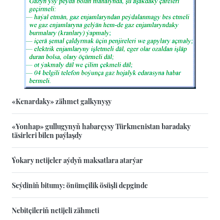
«Kenardaky» zähmet galkynyşy
«Yonhap» gullugynyň habarçysy Türkmenistan baradaky
täsirleri bilen paýlaşdy
Ýokary netijeler aýdyň maksatlara atarýar
Seýdiniň bitumy: önümçilik ösüşli depginde
Nebitçileriň netijeli zähmeti