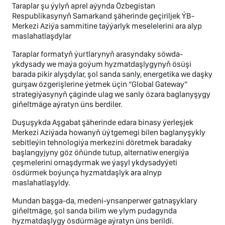
Taraplar şu ýylyň aprel aýynda Özbegistan
Respublikasynyň Samarkand şäherinde geçiriljek ÝB-
Merkezi Aziýa sammitine taýýarlyk meselelerini ara alyp
maslahatlaşdylar
Taraplar formatyň ýurtlarynyň arasyndaky söwda-
ykdysady we maýa goýum hyzmatdaşlygynyň ösüşi
barada pikir alyşdylar, şol sanda sanly, energetika we daşky
gurşaw özgerişlerine ýetmek üçin “Global Gateway”
strategiýasynyň çäginde ulag we sanly özara baglanyşygy
giňeltmäge aýratyn üns berdiler.
Duşuşykda Aşgabat şäherinde edara binasy ýerleşjek
Merkezi Aziýada howanyň üýtgemegi bilen baglanyşykly
sebitleýin tehnologiýa merkezini döretmek baradaky
başlangyjyny göz öňünde tutup, alternatiw energiýa
çeşmelerini ornaşdyrmak we ýaşyl ykdysadyýeti
ösdürmek boýunça hyzmatdaşlyk ara alnyp
maslahatlaşyldy.
Mundan başga-da, medeni-ynsanperwer gatnaşyklary
giňeltmäge, şol sanda bilim we ylym pudagynda
hyzmatdaşlygy ösdürmäge aýratyn üns berildi.