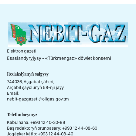
Elektron gazeti
Esaslandyryjysy - «Тürkmengaz» döwlet konserni
Redaksiýanyň salgysy
744036, Aşgabat şäheri,
Arçabil şaýolunyň 58-nji jaýy
Email:
nebit-gazgazeti@oilgas.gov.tm
Telefonlarymyz
Kabulhana:
+993 12 40-30-88
Baş redaktoryň orunbasary:
+993 12 44-08-60
Jogäpkar kätip:
+993 12 44-08-40