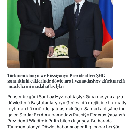
Türkmenistanyň we Russiýanyň Prezidentleri ŞHG
sammitiniň çäklerinde döwletara hyzmatdaşlygy giňeltmegiň
meselelerini maslahatlaşdylar
Penşenbe güni Şanhaý Hyzmatdaşlyk Guramasyna agza
döwletleriň Baştutanlarynyň Geňeşiniň mejlisine hormatly
myhman hökmünde gatnaşmak üçin Samarkant şäherine
gelen Serdar Berdimuhamedow Russiýa Federasiýasynyň
Prezidenti Wladimir Putin bilen duşuşdy. Bu barada
Türkmenistanyň Döwlet habarlar agentligi habar berýär.