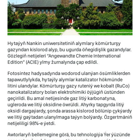
Hytaýyň Nankin uniwersitetiniň alymlary kömürturşy
gazyndan kislorod alyp, bu ugurda öňegidişlik gazandylar.
Gözlegiň netijeleri “Angewandte Chemie International
Edition” (ACIE) ylmy žurnalynda çap edildi.
Fotosintez hadysadynda wodorod ulanýan ösümliklerden
tapawutlylykda, hytaýly alymlar katalizator hökmünde
litini ulandylar. Kömürturşy gazy ruteniý we kobalt (RuCo)
nanokatalizatory bolan elektrohimiki öýjügiň üstünden
geçirildi. Bu amal netijesinde gaz litiý karbonatyna,
ugleroda we litiý oksidine öwrüldi. Ahyrky tapgyrda litiý
oksidi dargaýardy, şonda arassa kislorod bölünip çykýardy
we litiý gaýtadan ulanylmaga taýyn bolýardy. Özgertmäniň
netijeliligi 98%-e ýetdi.
Awtorlaryň bellemegine görä, bu tehnologiýa Ýer ýüzünde