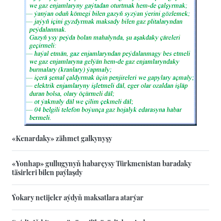
«Kenardaky» zähmet galkynyşy
«Yonhap» gullugynyň habarçysy Türkmenistan baradaky
täsirleri bilen paýlaşdy
Ýokary netijeler aýdyň maksatlara atarýar