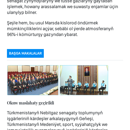
senagat zyňyndylaryny we tüsse gazlaryny gaýtadan
işlemek, howany arassalamak we suwasty enjamlar üçin
ulanylyp bilner.
Şeýle hem, bu usul Marsda kislorod öndürmek
mümkinçiliklerini açýar, sebäbi ol ýerde atmosferanyň
96%-i kömürturşy gazyndan ybarat.
BAŞGA MAKALALAR
Okuw maslahaty geçirildi
Türkmenistanyň Nebitgaz senagaty toplumynyň
işgärleriniň kärdeşler arkalaşygynyň Geňeşi,
Türkmenistanyň Medeniýet, sport, syýahatçylyk we