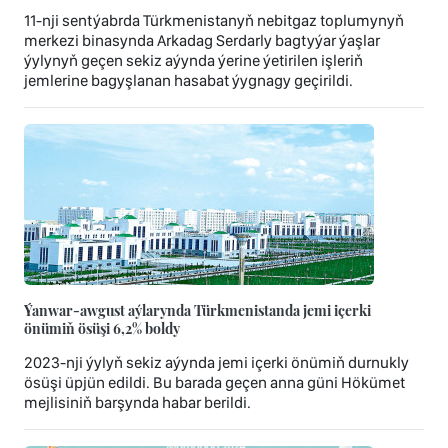
11-nji sentýabrda Türkmenistanyň nebitgaz toplumynyň
merkezi binasynda Arkadag Serdarly bagtyýar ýaşlar
ýylynyň geçen sekiz aýynda ýerine ýetirilen işleriň
jemlerine bagyşlanan hasabat ýygnagy geçirildi.
Ýanwar-awgust aýlarynda Türkmenistanda jemi içerki
önümiň ösüşi 6,2% boldy
2023-nji ýylyň sekiz aýynda jemi içerki önümiň durnukly
ösüşi üpjün edildi. Bu barada geçen anna güni Hökümet
mejlisiniň barşynda habar berildi.