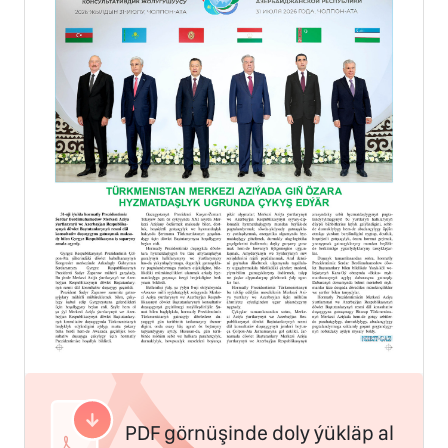
PDF görnüşinde doly ýükläp al