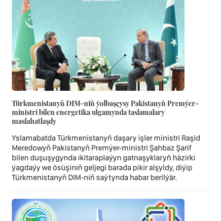
Türkmenistanyň DIM-niň ýolbaşçysy Pakistanyň Premýer-
ministri bilen energetika ulgamynda taslamalary
maslahatlaşdy
Yslamabatda Türkmenistanyň daşary işler ministri Raşid
Meredowyň Pakistanyň Premýer-ministri Şahbaz Şarif
bilen duşuşygynda ikitaraplaýyn gatnaşyklaryň häzirki
ýagdaýy we ösüşiniň geljegi barada pikir alşyldy, diýip
Türkmenistanyň DIM-niň saýtynda habar berilýär.