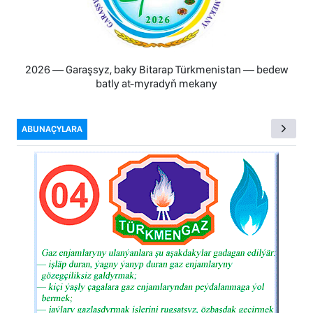
2026 — Garaşsyz, baky Bitarap Türkmenistan — bedew
batly at-myradyň mekany
ABUNAÇYLARA