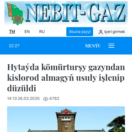
TM
EN
RU
Abuna ýazyl
Içeri girmek
MENÝU
22:27
Hytaýda kömürturşy gazyndan
kislorod almagyň usuly işlenip
düzüldi
14:13 26.03.2025
4782