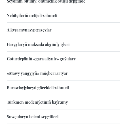
Seýdiniň bitumy: önümçilik ösüşli depginde
Nebitçileriň netijeli zähmeti
Alkyşa mynasyp gazçylar
Gazçylaryň maksada okgunly işleri
Goturdepäniň «gara altynly» guýulary
«Mawy ýangyjyň» möçberi artýar
Burawlaýjylaryň göreldeli zähmeti
Türkmen medeniýetiniň baýramy
Suwçularyň belent sepgitleri