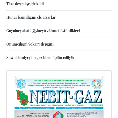
Täze desga işe girizildi
Hünär kämilligini ele alýarlar
Guýulary abatlaýjylaryň zähmet üstünlikleri
Önümçiligiň ýokary depgini
Suwuklandyrylan gaz bilen üpjün edilýär