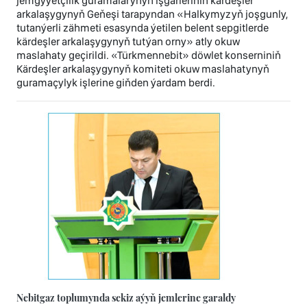
jemgyýetçilik guramalarynyň işgärleriniň kärdeşler
arkalaşygynyň Geňeşi tarapyndan «Halkymyzyň joşgunly,
tutanýerli zähmeti esasynda ýetilen belent sepgitlerde
kärdeşler arkalaşygynyň tutýan orny» atly okuw
maslahaty geçirildi. «Türkmennebit» döwlet konserniniň
Kärdeşler arkalaşygynyň komiteti okuw maslahatynyň
guramaçylyk işlerine giňden ýardam berdi.
Nebitgaz toplumynda sekiz aýyň jemlerine garaldy