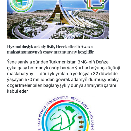
Hyzmatdaşlyk arkaly ösüş Hereketleriň Awaza
maksatnamasynyň esasy mazmunyny kesgitlär
Ýene sanlyja günden Türkmenistan BMG-niň Deňze
çykalgasy bolmadyk ösüp barýan ýurtlar boýunça üçünji
maslahatyny — dürli yklymlarda ýerleşýän 32 döwletde
ýaşaýan 570 milliondan gowrak adamyň durmuşyndaky
özgertmeler bilen baglanyşykly dünýä ähmiýetli çäräni
kabul eder.