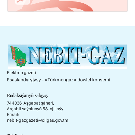
Elektron gazeti
Esaslandyryjysy - «Тürkmengaz» döwlet konserni
Redaksiýanyň salgysy
744036, Aşgabat şäheri,
Arçabil şaýolunyň 58-nji jaýy
Email:
nebit-gazgazeti@oilgas.gov.tm