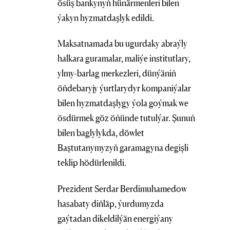
ösüş bankynyň hünärmenleri bilen
ýakyn hyzmatdaşlyk edildi.
Maksatnamada bu ugurdaky abraýly
halkara guramalar, maliýe institutlary,
ylmy-barlag merkezleri, dünýäniň
öňdebaryjy ýurtlarydyr kompaniýalar
bilen hyzmatdaşlygy ýola goýmak we
ösdürmek göz öňünde tutulýar. Şunuň
bilen baglylykda, döwlet
Baştutanymyzyň garamagyna degişli
teklip hödürlenildi.
Prezident Serdar Berdimuhamedow
hasabaty diňläp, ýurdumyzda
gaýtadan dikeldilýän energiýany