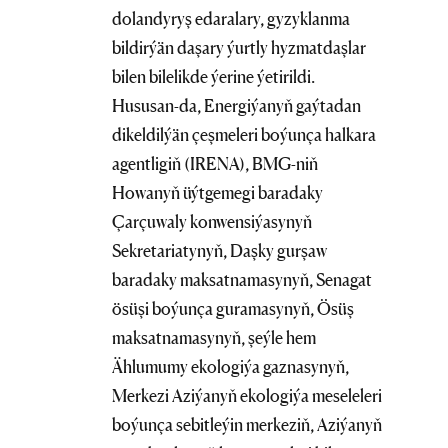
dolandyryş edaralary, gyzyklanma
bildirýän daşary ýurtly hyzmatdaşlar
bilen bilelikde ýerine ýetirildi.
Hususan-da, Energiýanyň gaýtadan
dikeldilýän çeşmeleri boýunça halkara
agentligiň (IRENA), BMG-niň
Howanyň üýtgemegi baradaky
Çarçuwaly konwensiýasynyň
Sekretariatynyň, Daşky gurşaw
baradaky maksatnamasynyň, Senagat
ösüşi boýunça guramasynyň, Ösüş
maksatnamasynyň, şeýle hem
Ählumumy ekologiýa gaznasynyň,
Merkezi Aziýanyň ekologiýa meseleleri
boýunça sebitleýin merkeziň, Aziýanyň