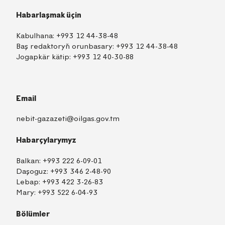
Habarlaşmak üçin
Kabulhana:
+993 12 44-38-48
Baş redaktoryň orunbasary:
+993 12 44-38-48
Jogapkär kätip:
+993 12 40-30-88
Email
nebit-gazazeti@oilgas.gov.tm
Habarçylarymyz
Balkan:
+993 222 6-09-01
Daşoguz:
+993 346 2-48-90
Lebap:
+993 422 3-26-83
Mary:
+993 522 6-04-93
Bölümler