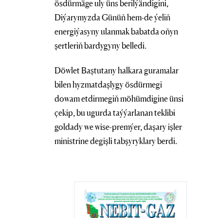
ösdürmäge uly üns berilýändigini,
Diýarymyzda Günüň hem-de ýeliň
energiýasyny ulanmak babatda oňyn
şertleriň bardygyny belledi.
Döwlet Baştutany halkara guramalar
bilen hyzmatdaşlygy ösdürmegi
dowam etdirmegiň möhümdigine ünsi
çekip, bu ugurda taýýarlanan teklibi
goldady we wise-premýer, daşary işler
ministrine degişli tabşyryklary berdi.