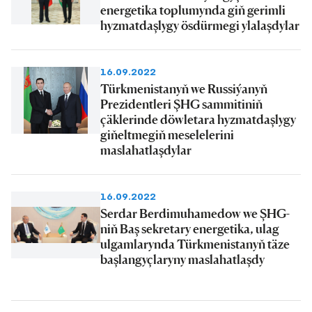
energetika toplumynda giň gerimli
hyzmatdaşlygy ösdürmegi ylalaşdylar
16.09.2022
Türkmenistanyň we Russiýanyň
Prezidentleri ŞHG sammitiniň
çäklerinde döwletara hyzmatdaşlygy
giňeltmegiň meselelerini
maslahatlaşdylar
16.09.2022
Serdar Berdimuhamedow we ŞHG-
niň Baş sekretary energetika, ulag
ulgamlarynda Türkmenistanyň täze
başlangyçlaryny maslahatlaşdy