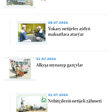
28.07.2026
Ýokary netijeler aýdyň
maksatlara atarýar
21.07.2026
Alkyşa mynasyp gazçylar
21.07.2026
Nebitçileriň netijeli zähmeti