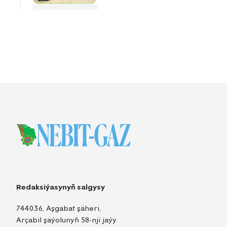
Redaksiýasynyň salgysy
744036, Aşgabat şäheri,
Arçabil şaýolunyň 58-nji jaýy