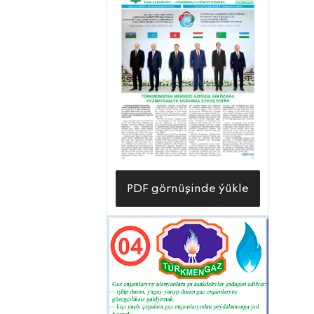
PDF görnüşinde ýükle