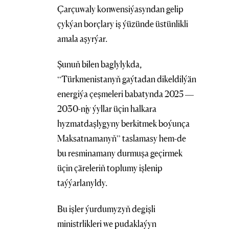
Çarçuwaly konwensiýasyndan gelip
çykýan borçlary iş ýüzünde üstünlikli
amala aşyrýar.
Şunuň bilen baglylykda,
“Türkmenistanyň gaýtadan dikeldilýän
energiýa çeşmeleri babatynda 2025 —
2030-njy ýyllar üçin halkara
hyzmatdaşlygyny berkitmek boýunça
Maksatnamanyň” taslamasy hem-de
bu resminamany durmuşa geçirmek
üçin çäreleriň toplumy işlenip
taýýarlanyldy.
Bu işler ýurdumyzyň degişli
ministrlikleri we pudaklaýyn