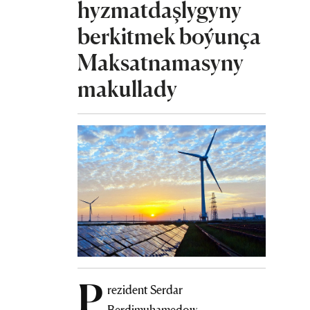
hyzmatdaşlygyny
berkitmek boýunça
Maksatnamasyny
makullady
P
rezident Serdar
Berdimuhamedow