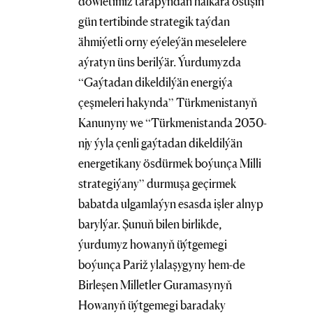
döwletimiz tarapyndan halkara ösüşiň
gün tertibinde strategik taýdan
ähmiýetli orny eýeleýän meselelere
aýratyn üns berilýär. Ýurdumyzda
“Gaýtadan dikeldilýän energiýa
çeşmeleri hakynda” Türkmenistanyň
Kanunyny we “Türkmenistanda 2030-
njy ýyla çenli gaýtadan dikeldilýän
energetikany ösdürmek boýunça Milli
strategiýany” durmuşa geçirmek
babatda ulgamlaýyn esasda işler alnyp
barylýar. Şunuň bilen birlikde,
ýurdumyz howanyň üýtgemegi
boýunça Pariž ylalaşygyny hem-de
Birleşen Milletler Guramasynyň
Howanyň üýtgemegi baradaky