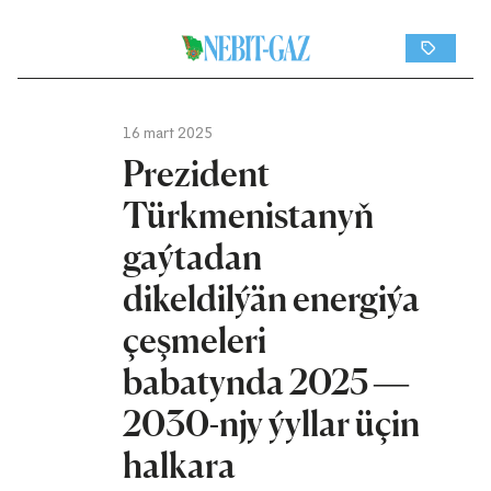
16 mart 2025
Prezident
Türkmenistanyň
gaýtadan
dikeldilýän energiýa
çeşmeleri
babatynda 2025 —
2030-njy ýyllar üçin
halkara