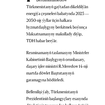
Türkmenistanyň gaýtadan dikeldilýän
energiýa çeşmeleri babatynda 2025 —
2030-njy ýyllar üçin halkara
hyzmatdaşlygyny berkitmek boýunça
Maksatnamasyny makullady diýip,
TDH habar berýär.
Resminamanyň taslamasyny Ministrler
Kabinetiniň Başlygynyň orunbasary,
daşary işler ministri R.Meredow 14-nji
martda döwlet Baştutanynyň
garamagyna hödürledi.
Bellenilişi ýaly, Türkmenistanyň
Prezidentiniň başlangyçlary esasynda