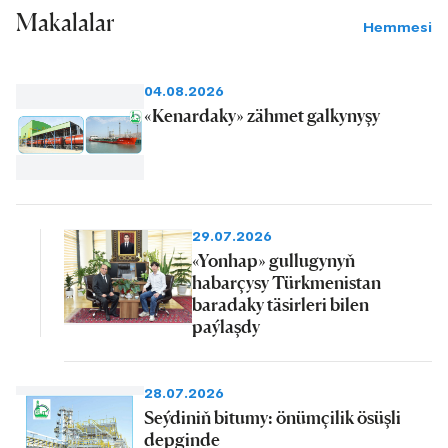
Makalalar
Hemmesi
04.08.2026
«Kenardaky» zähmet galkynyşy
29.07.2026
«Yonhap» gullugynyň
habarçysy Türkmenistan
baradaky täsirleri bilen
paýlaşdy
28.07.2026
Seýdiniň bitumy: önümçilik ösüşli
depginde