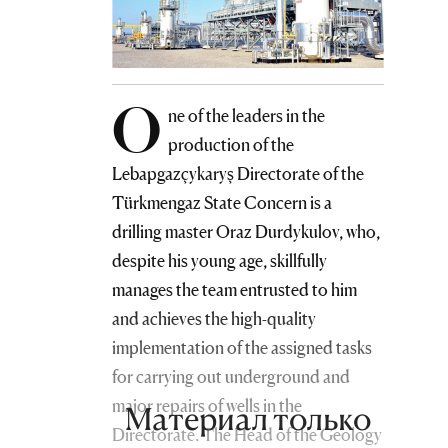
O
ne of the leaders in the
production of the
Lebapgazçykaryş Directorate of the
Türkmengaz State Concern is a
drilling master Oraz Durdykulov, who,
despite his young age, skillfully
manages the team entrusted to him
and achieves the high-quality
implementation of the assigned tasks
for carrying out underground and
major repairs of wells in the
Материал только
Directorate. The Head of the Geology