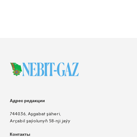
Адрес редакции
744036, Aşgabat şäheri,
Arçabil şaýolunyň 58-nji jaýy
Контакты