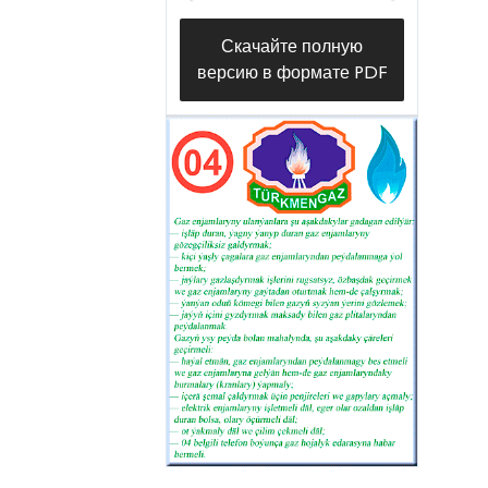
месторождениях «Барсагельмез»
Скачайте полную
и «Небитдаг». На скважинах
версию в формате PDF
последовательно проводятся
работы в целях успешной
реализации широкого
комплекса инновационных
мероприятий, как применение
винтовых насосов и
высоконапорного газлифта в
скважинах, отсечка в них
вторичных колонн, а также
работы по удалению воды из
пластов против образования
парафиновых отложений в
трубопроводах. Положительное