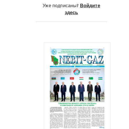
на 107,5 процента. Темп роста
Уже подписаны?
Войдите
производства на предприятии по
здесь
сравнению с аналогичным
периодом прошлого года
увеличился на 109 процентов.
Большая часть добываемого
Государственным концерном
«Туркменнебит» объема
«черного золота» приходится на
долю данного управления.
«Небитдагнебит» ежегодно
увеличивает объемы добычи
нефти за счет внедрения и
эффективного использования
современных технологий на