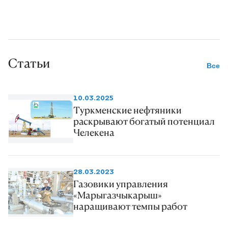
влияние на достигнутые
результаты оказывает также
освоение гибких труб при
капитальном ремонте
Статьи
действующих скважин и
Все
надежное внедрение в
производство технологий,
10.03.2025
способствующих увеличению
Туркменские нефтяники
раскрывают богатый потенциал
объемов извлечения подземных
Челекена
ресурсов.
28.03.2023
Газовики управления
«Марыгазчыкарыш»
наращивают темпы работ