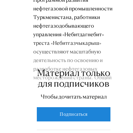
нефтегазовой промышленности
Туркменистана, работники
нефтегазодобывающего
управления «Небитдагнебит»
треста «Небитгазчыкарыш»
осуществляют масштабную
деятельность по освоению и
разработке нефтегазовых
Материал только
месторождений страны. Общий
для подписчиков
объем «черного золота»,
добытого из нефтедобывающих
Чтобы дочитать материал
скважин за январь-сентябрь,
составил 500 тысяч 431 тонну.
Подписаться
Это означает, что
девятимесячный план выполнен