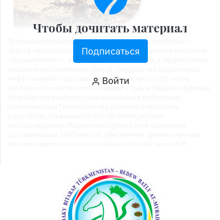
Чтобы дочитать материал
Трудовой коллектив бурового управления «Небитдаг»
Подписаться
треста «Nebitgazburawlaýyş» Государственного концерна
«Туркменнебит», вносящий весомый вклад в эффективное
решение поставленных главой государства задач перед
нефтегазовой отраслью, достойно встретил 30-летие
Войти
постоянного нейтралитета нашей страны Недавно буровая
бригада под руководством начальника по бурению
Довлетмурада Гуламсоюнова успешно завершила
разработку скважины № 965 на Небитдагском
месторождении. Проектная глубина этой скважины,
составляющая 2400 метров, обеспечила промышленный
приток «черного золота» из красного пласта на глуб