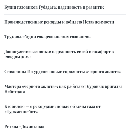
Будни газовиков Губадага: надежность и развитие
Производственные рекорды к юбилею Независимости
Трудовые будни сакарчагинских газовиков
Дашогузские газовики: надежность сетей и комфорт в
каждом доме
Скважины Готурдепе: новые горизонты «черного золота»
Мастера «черного золота»: как работают буровые бригады
Небитдага
К юбилею — с рекордами: новые объемы газа от
«Туркменнебит»
Ритмы «Дехистана»