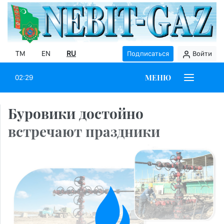
TM
EN
RU
Подписаться
Войти
МЕНЮ
02:29
Буровики достойно
встречают праздники