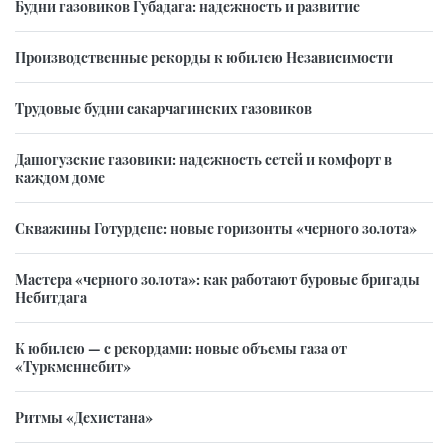
Будни газовиков Губадага: надежность и развитие
Производственные рекорды к юбилею Независимости
Трудовые будни сакарчагинских газовиков
Дашогузские газовики: надежность сетей и комфорт в
каждом доме
Скважины Готурдепе: новые горизонты «черного золота»
Мастера «черного золота»: как работают буровые бригады
Небитдага
К юбилею — с рекордами: новые объемы газа от
«Туркменнебит»
Ритмы «Дехистана»