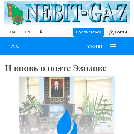
TM
EN
RU
Подписаться
Войти
МЕНЮ
17:00
И вновь о поэте Эзизове