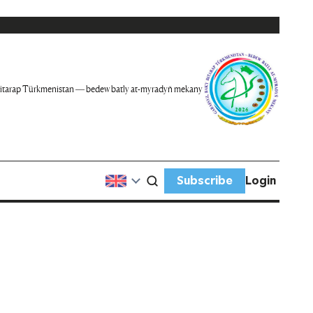
itarap Türkmenistan — bedew batly at-myradyň mekany
Subscribe
Login