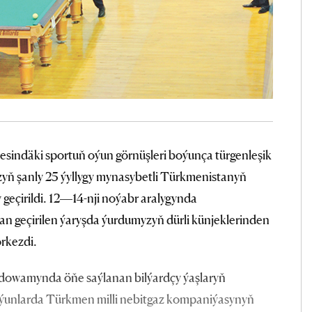
esindäki sportuň oýun görnüşleri boýunça türgenleşik
zyň şanly 25 ýyllygy mynasybetli Türkmenistanyň
geçirildi. 12—14-nji noýabr aralygynda
 geçirilen ýaryşda ýurdumyzyň dürli künjeklerinden
örkezdi.
dowamynda öňe saýlanan bilýardçy ýaşlaryň
i oýunlarda Türkmen milli nebitgaz kompaniýasynyň