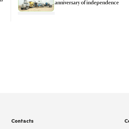
anniversary of independence
Contacts
C