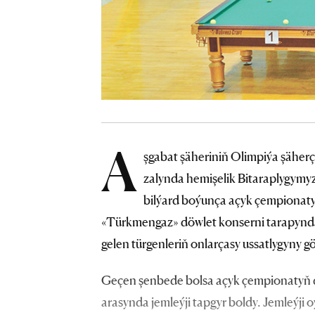
A
şgabat şäheriniň Olimpiýa şäherç
zalynda hemişelik Bitaraplygymy
bilýard boýunça açyk çempionaty 
«Türkmengaz» döwlet konserni tarapyndan
gelen türgenleriň onlarçasy ussatlygyny g
Geçen şenbede bolsa açyk çempionatyň 
arasynda jemleýji tapgyr boldy. Jemleýj