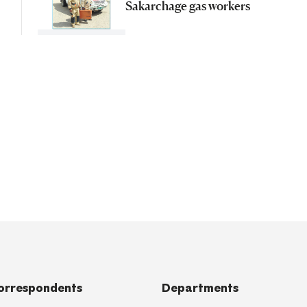
Sakarchage gas workers
orrespondents
Departments