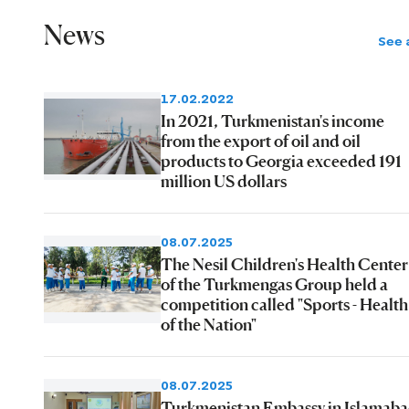
News
See a
17.02.2022
In 2021, Turkmenistan's income
from the export of oil and oil
products to Georgia exceeded 191
million US dollars
08.07.2025
The Nesil Children's Health Center
of the Turkmengas Group held a
competition called "Sports - Health
of the Nation"
08.07.2025
Turkmenistan Embassy in Islamab