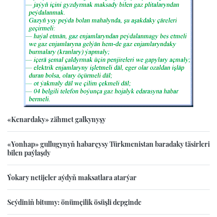
«Kenardaky» zähmet galkynyşy
«Yonhap» gullugynyň habarçysy Türkmenistan baradaky täsirleri
bilen paýlaşdy
Ýokary netijeler aýdyň maksatlara atarýar
Seýdiniň bitumy: önümçilik ösüşli depginde