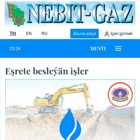
TM
EN
RU
Abuna ýazyl
Içeri girmek
MENÝU
23:24
Eşrete besleýän işler