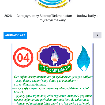
2026 — Garaşsyz, baky Bitarap Türkmenistan — bedew batly at-
myradyň mekany
ABUNAÇYLARA