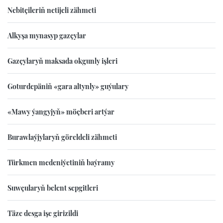
Nebitçileriň netijeli zähmeti
Alkyşa mynasyp gazçylar
Gazçylaryň maksada okgunly işleri
Goturdepäniň «gara altynly» guýulary
«Mawy ýangyjyň» möçberi artýar
Burawlaýjylaryň göreldeli zähmeti
Türkmen medeniýetiniň baýramy
Suwçularyň belent sepgitleri
Täze desga işe girizildi