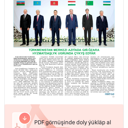
PDF görnüşinde doly ýükläp al