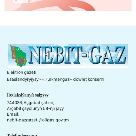
Elektron gazeti
Esaslandyryjysy - «Тürkmengaz» döwlet konserni
Redaksiýanyň salgysy
744036, Aşgabat şäheri,
Arçabil şaýolunyň 58-nji jaýy
Email:
nebit-gazgazeti@oilgas.gov.tm
Telefonlarymyz