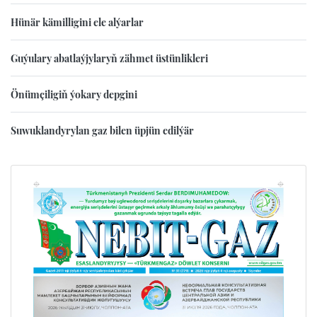
Hünär kämilligini ele alýarlar
Guýulary abatlaýjylaryň zähmet üstünlikleri
Önümçiligiň ýokary depgini
Suwuklandyrylan gaz bilen üpjün edilýär