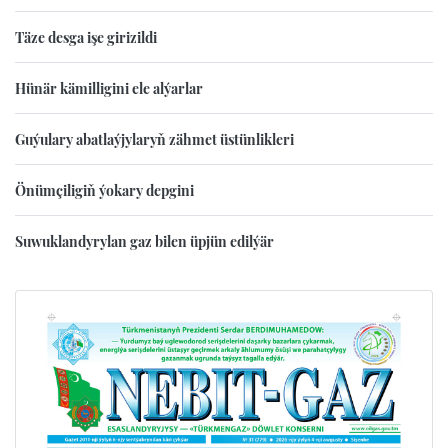
Täze desga işe girizildi
Hünär kämilligini ele alýarlar
Guýulary abatlaýjylaryň zähmet üstünlikleri
Önümçiligiň ýokary depgini
Suwuklandyrylan gaz bilen üpjün edilýär