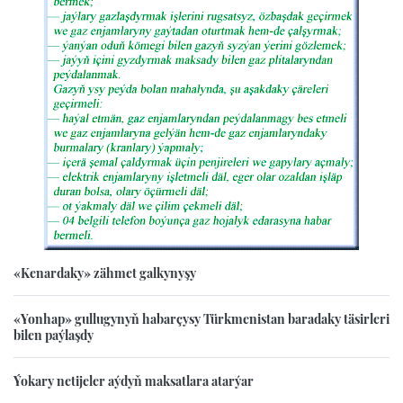
«Kenardaky» zähmet galkynyşy
«Yonhap» gullugynyň habarçysy Türkmenistan baradaky täsirleri
bilen paýlaşdy
Ýokary netijeler aýdyň maksatlara atarýar