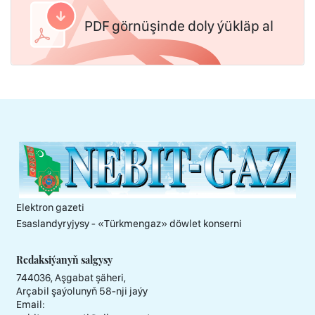
PDF görnüşinde doly ýükläp al
Elektron gazeti
Esaslandyryjysy - «Тürkmengaz» döwlet konserni
Redaksiýanyň salgysy
744036, Aşgabat şäheri,
Arçabil şaýolunyň 58-nji jaýy
Email: