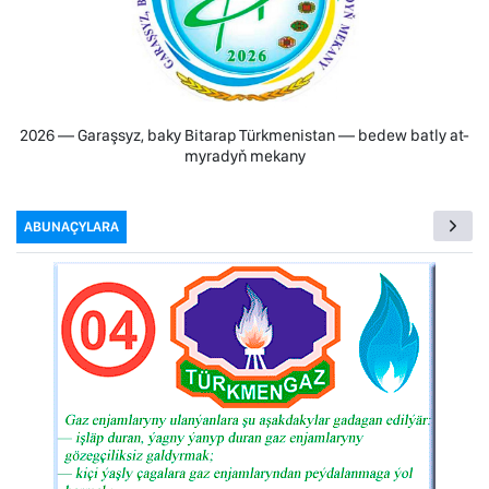
2026 — Garaşsyz, baky Bitarap Türkmenistan — bedew batly at-
myradyň mekany
ABUNAÇYLARA