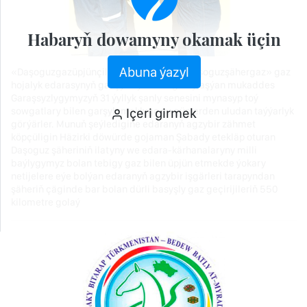
Habaryň dowamyny okamak üçin
Abuna ýazyl
«Daşoguzgazüpjünçilik» müdirliginiň «Daşoguzşähergaz» gaz
hojalyk edarasynyň gazçylary barha golaýlaşýan mukaddes
Garaşsyzlygymyzyň 31 ýyllyk şanly senesini mynasyp toý
sowgatlary bilen garşylamaklyga şu günlerden uludan taýýarlyk
Içeri girmek
görýärler. Munuň şeýledigine edaranyň agzybir zähmet
köpçüligin Häzirki döwürde gojaman Şabady etekläp oturan
Daşoguz şäheriniň ilatyny we edara-kärhanalaryny milli
baýlygymyz bolan tebigy gaz bilen üpjün etmekde ýokary
netijelere eýe bolýan edaranyň agzybir işgärleri tarapyndan
şäheriň çäginde bar bolan dürli basyşly gaz geçirijileriň 550
kilometre golaý