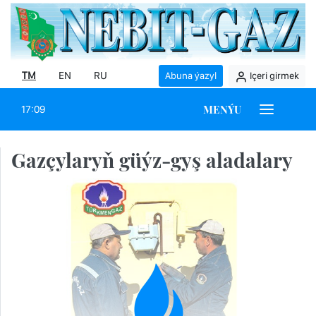
TM
EN
RU
Abuna ýazyl
Içeri girmek
MENÝU
17:09
Gazçylaryň güýz-gyş aladalary