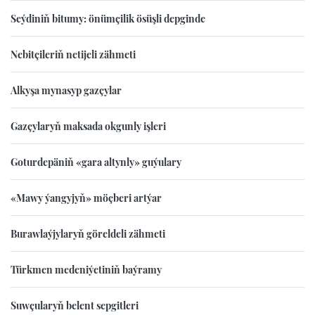
Seýdiniň bitumy: önümçilik ösüşli depginde
Nebitçileriň netijeli zähmeti
Alkyşa mynasyp gazçylar
Gazçylaryň maksada okgunly işleri
Goturdepäniň «gara altynly» guýulary
«Mawy ýangyjyň» möçberi artýar
Burawlaýjylaryň göreldeli zähmeti
Türkmen medeniýetiniň baýramy
Suwçularyň belent sepgitleri