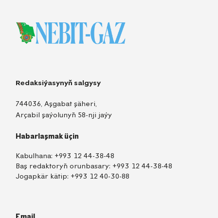
Redaksiýasynyň salgysy
744036, Aşgabat şäheri,
Arçabil şaýolunyň 58-nji jaýy
Habarlaşmak üçin
Kabulhana:
+993 12 44-38-48
Baş redaktoryň orunbasary:
+993 12 44-38-48
Jogapkär kätip:
+993 12 40-30-88
Email