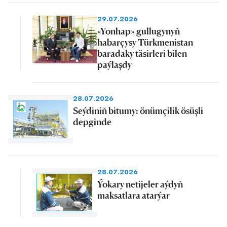
29.07.2026
«Yonhap» gullugynyň
habarçysy Türkmenistan
baradaky täsirleri bilen
paýlaşdy
28.07.2026
Seýdiniň bitumy: önümçilik ösüşli
depginde
28.07.2026
Ýokary netijeler aýdyň
maksatlara atarýar