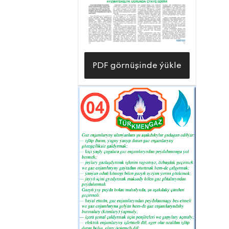
«Nebitgazburawlaýyş» trestiniň buraw
işleri müdirlikleriniň hünärmenleri şu
günler «Halkyň Arkadagly zamanasy»
ýylynyň ruhuna laýyk işleri bitirmek
PDF görnüşinde ýükle
üçin has-da gaýratly zähmet çekýärler.