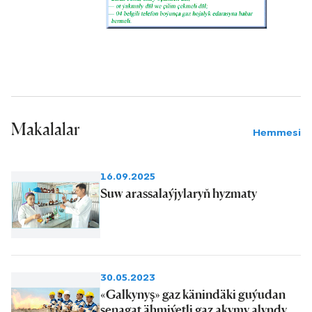
Makalalar
Hemmesi
16.09.2025
Suw arassalaýjylaryň hyzmaty
30.05.2023
«Galkynyş» gaz känindäki guýudan
senagat ähmiýetli gaz akymy alyndy