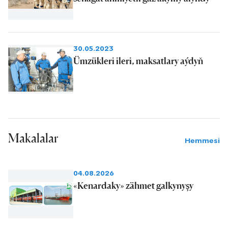
30.05.2023
Ümzükleri ileri, maksatlary aýdyň
Makalalar
Hemmesi
04.08.2026
«Kenardaky» zähmet galkynyşy