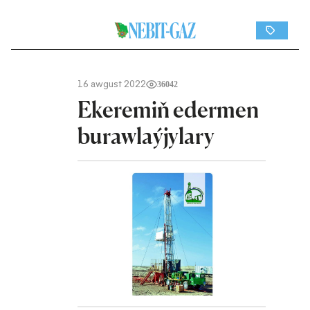
16 awgust 2022
36042
Ekeremiň edermen
burawlaýjylary