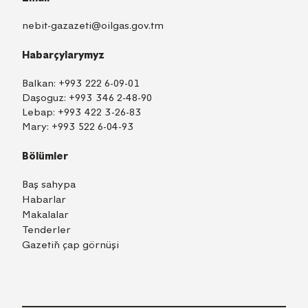
nebit-gazazeti@oilgas.gov.tm
Habarçylarymyz
Balkan:
+993 222 6-09-01
Daşoguz:
+993 346 2-48-90
Lebap:
+993 422 3-26-83
Mary:
+993 522 6-04-93
Bölümler
Baş sahypa
Habarlar
Makalalar
Tenderler
Gazetiň çap görnüşi
TM
EN
RU
Içeri girmek