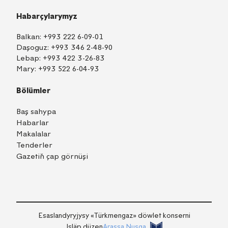
Habarçylarymyz
Balkan:
+993 222 6-09-01
Daşoguz:
+993 346 2-48-90
Lebap:
+993 422 3-26-83
Mary:
+993 522 6-04-93
Bölümler
Baş sahypa
Habarlar
Makalalar
Tenderler
Gazetiň çap görnüşi
TM
EN
RU
Içeri girmek
Esaslandyryjysy «Тürkmengaz» döwlet konserni
Işläp düzen
Arassa Nusga