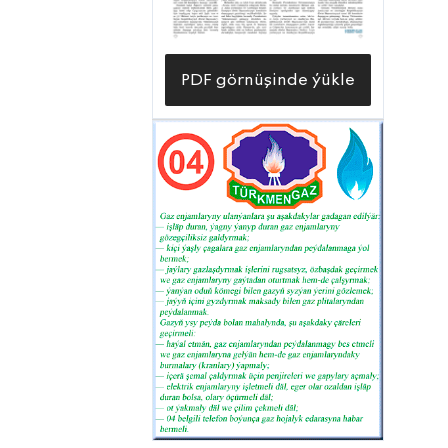
kanagatlandyrmak hem şu kärhananyň
esasy wezipeleriniň hatarynda durýar.
Şu ýylyň birinji ýarymynda sarp
PDF görnüşinde ýükle
edijilere ýetirilen suwuň 2 million 87
müň kubmetre barabar bolmagy,
müdirlikde bu möhüm wezipeleriň
mynasyp çözgüdini tapýandygyny
aňladýar. Has takygy, gürrüňi edilýän
hasabat döwründe konserniň degişli
düzümleri tarapyndan gelip gowşan
sargytlara bu müdirlik boýunça 104,3
göterim amal edilipdir. Aslynda-da, her
bir önümçilikde bolşy ýaly, ýangyç-
energetika ulgamynyň işlerinde-de suw
esasy zerurlyk bolup durýar. Şuňa
magat göz ýetirýän kärhananyň