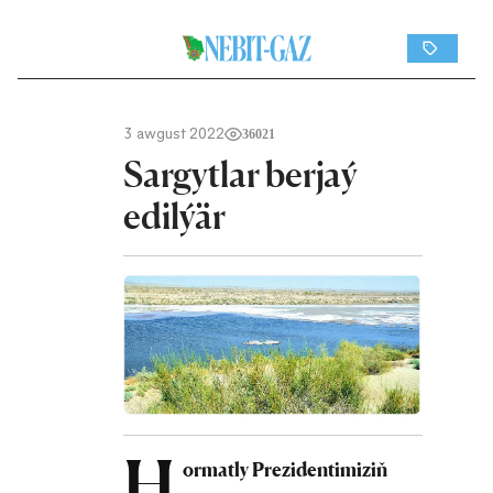
3 awgust 2022
36021
Sargytlar berjaý
edilýär
H
ormatly Prezidentimiziň