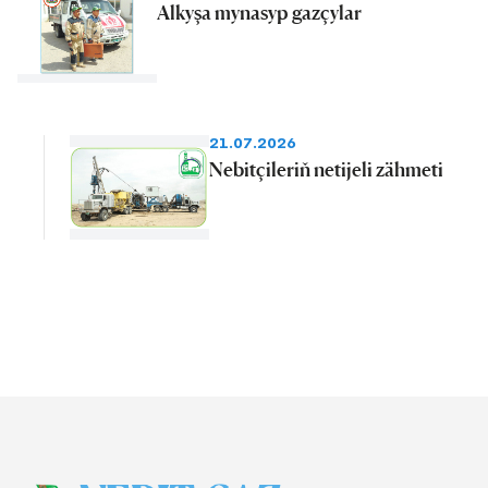
Alkyşa mynasyp gazçylar
21.07.2026
Nebitçileriň netijeli zähmeti