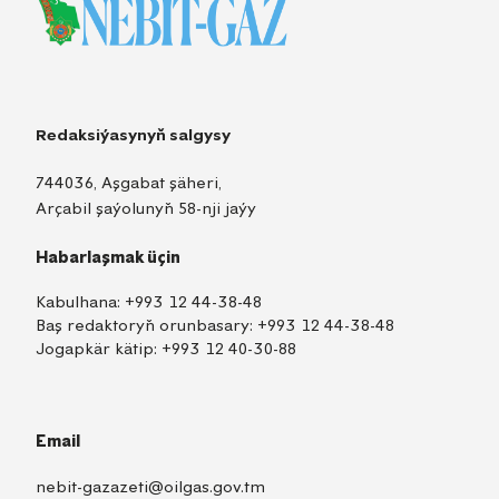
Redaksiýasynyň salgysy
744036, Aşgabat şäheri,
Arçabil şaýolunyň 58-nji jaýy
Habarlaşmak üçin
Kabulhana:
+993 12 44-38-48
Baş redaktoryň orunbasary:
+993 12 44-38-48
Jogapkär kätip:
+993 12 40-30-88
Email
nebit-gazazeti@oilgas.gov.tm