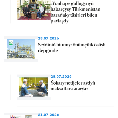
«Yonhap» gullugynyň
habarçysy Türkmenistan
baradaky täsirleri bilen
paýlaşdy
28.07.2026
Seýdiniň bitumy: önümçilik ösüşli
depginde
28.07.2026
Ýokary netijeler aýdyň
maksatlara atarýar
21.07.2026