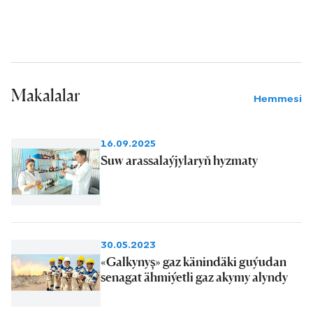
hünärmenleri Ýasga kölünden we
Hazar deňzinden arassalanyp alynýan
içimlik süýji suwlary ilata, Balkanabat
bölümindäki dik guýulardan alynýan
Makalalar
suwlary bolsa önümçilik maksatly işlere
Hemmesi
turbageçirijiler arkaly ýeterlik
mukdarda akdyrmagy başarýarlar.
16.09.2025
Suw arassalaýjylaryň hyzmaty
30.05.2023
«Galkynyş» gaz känindäki guýudan
senagat ähmiýetli gaz akymy alyndy