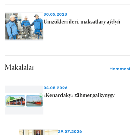
30.05.2023
Ümzükleri ileri, maksatlary aýdyň
Makalalar
Hemmesi
04.08.2026
«Kenardaky» zähmet galkynyşy
29.07.2026