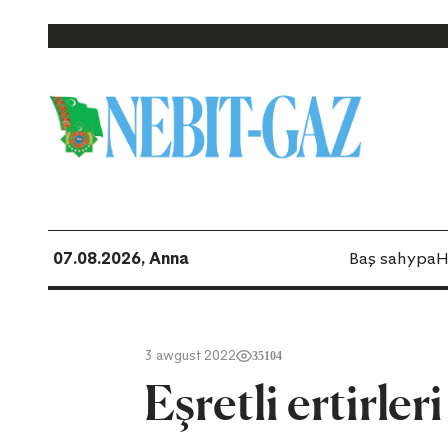
07.08.2026, Anna
Baş sahypa
H
3 awgust 2022
35104
Eşretli ertirler