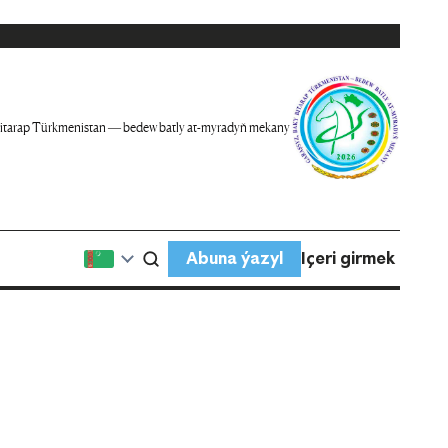
itarap Türkmenistan — bedew batly at-myradyň mekany
Abuna ýazyl
Içeri girmek