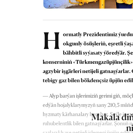
H
ormatly Prezidentimiz ýurdu
okgunly ösüşleriň, eşretli ýa
bähbitli syýasaty ýöredýär.
konserniniň «Türkmengazüpjünçilik» b
agzybir işgärleri netijeli gatnaşýarlar.
tebigy gaz bilen bökdençsiz üpjün edi
— Alyp barýan işlerimiziň gerimi giň, mö
edýän hojalyklarymyzyň sany 210,5 müňd
hyzmaty kärhanalary hem bar. Şeýle jogap
Makala diň
ruhubelentlik bilen gatnaşýarlar. Şonuň ne
n
sazlaşykly we netijeli işlemegi üpjün edil