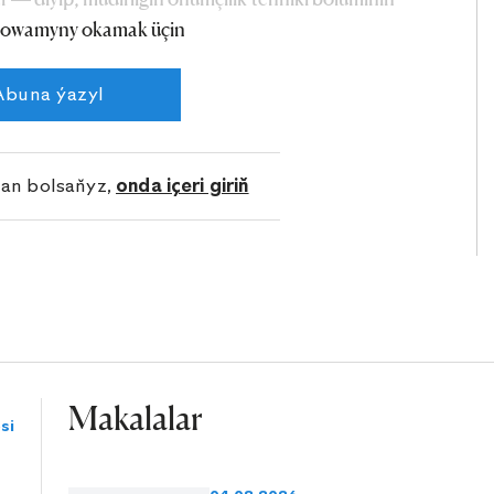
owamyny okamak üçin
Abuna ýazyl
lan bolsaňyz,
onda içeri giriň
Makalalar
si