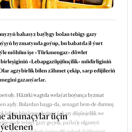
myzyň bahasyz baýlygy bolan tebigy gazy
şaýşyň hyzmatynda goýup, bu babatda il-ýurt
 Şeýle möhüm işe «Türkmengaz» döwlet
irleşiginiň «Lebapgazüpjünçilik» müdirliginiň
 Olar agzybirlik bilen zähmet çekip, sarp edijileriň
lmegini gazanýarlar.
çberi uly. Häzirki wagtda welaýat boýunça hyzmat
en aşdy. Bulardan başga-da, senagat hem-de durmuş
kärli işe hünärmenlerimiz ýokary düşünjelilik we
e abunaçylar üçin
tijesinde tebigy gazy geçiriji, paýlaýjy ulgamyň
iýetlenen
ýär — diýip, müdirligiň önümçilik-tehniki bölüminiň