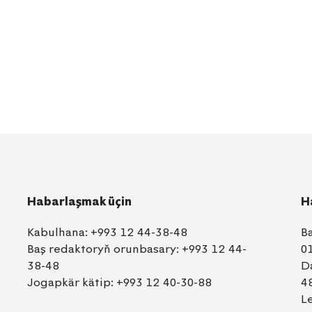
Habarlaşmak üçin
H
Kabulhana:
+993 12 44-38-48
B
Baş redaktoryň orunbasary:
+993 12 44-
0
38-48
D
Jogapkär kätip:
+993 12 40-30-88
4
L