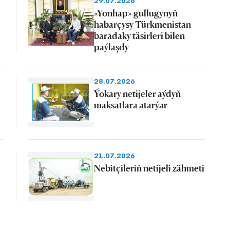
29.07.2026
«Yonhap» gullugynyň
habarçysy Türkmenistan
baradaky täsirleri bilen
paýlaşdy
28.07.2026
Ýokary netijeler aýdyň
maksatlara atarýar
21.07.2026
Nebitçileriň netijeli zähmeti