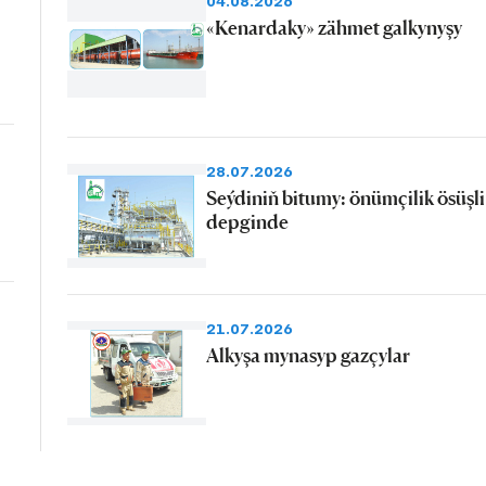
04.08.2026
«Kenardaky» zähmet galkynyşy
28.07.2026
Seýdiniň bitumy: önümçilik ösüşli
depginde
21.07.2026
Alkyşa mynasyp gazçylar