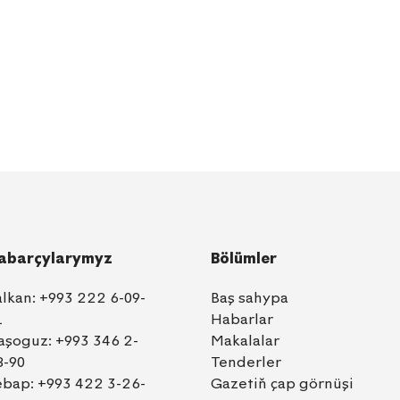
abarçylarymyz
Bölümler
alkan:
+993 222 6-09-
Baş sahypa
1
Habarlar
aşoguz:
+993 346 2-
Makalalar
8-90
Tenderler
ebap:
+993 422 3-26-
Gazetiň çap görnüşi