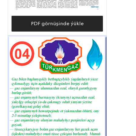
PDF görnüşinde ýükle