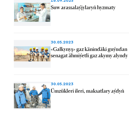
16.09.2025
Suw arassalaýjylaryň hyzmaty
30.05.2023
«Galkynyş» gaz känindäki guýudan
senagat ähmiýetli gaz akymy alyndy
30.05.2023
Ümzükleri ileri, maksatlary aýdyň