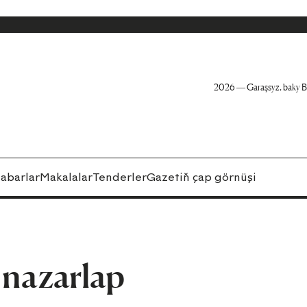
2026 — Garaşsyz, baky B
abarlar
Makalalar
Tenderler
Gazetiň çap görnüşi
i nazarlap