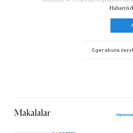
Habaryň d
başlygy Alişer Bazarow gürrüň berýär.
Eger abuna ýazy
Makalalar
Hemme