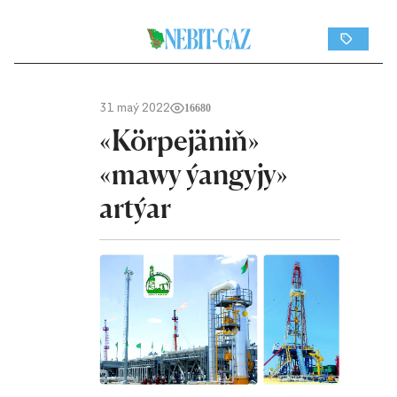
31 maý 2022
16680
«Körpejäniň»
«mawy ýangyjy»
artýar