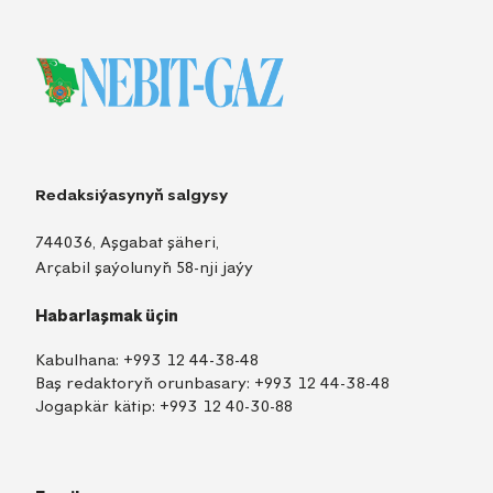
Redaksiýasynyň salgysy
744036, Aşgabat şäheri,
Arçabil şaýolunyň 58-nji jaýy
Habarlaşmak üçin
Kabulhana:
+993 12 44-38-48
Baş redaktoryň orunbasary:
+993 12 44-38-48
Jogapkär kätip:
+993 12 40-30-88