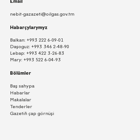
Email
nebit-gazazeti@oilgas.gov.tm
Habarçylarymyz
Balkan:
+993 222 6-09-01
Daşoguz:
+993 346 2-48-90
Lebap:
+993 422 3-26-83
Mary:
+993 522 6-04-93
Bölümler
Baş sahypa
Habarlar
Makalalar
Tenderler
Gazetiň çap görnüşi
TM
EN
RU
Içeri girmek