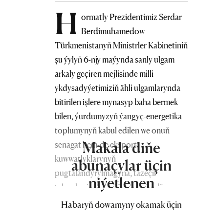
H
ormatly Prezidentimiz Serdar
Berdimuhamedow
Türkmenistanyň Ministrler Kabinetiniň
şu ýylyň 6-njy maýynda sanly ulgam
arkaly geçiren mejlisinde milli
ykdysadyýetimiziň ähli ulgamlarynda
bitirilen işlere mynasyp baha bermek
bilen, ýurdumyzyň ýangyç-energetika
toplumynyň kabul edilen we onuň
Makala diňe
senagat hem-de eksport
kuwwatlyklarynyň
abunaçylar üçin
pugtalandyrylmagyna, täzeçil
niýetlenen
tehnologiýalary, öňdebaryjy işläp
taýýarlamalary ornaşdyrmak esasynda
Habaryň dowamyny okamak üçin
pudaklaýyn düzümleriň