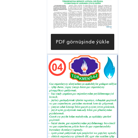
başarýar. «Halkyň Arkadagly
zamanasy» ýylynyň geçen hasabat
döwründe müdirligiň hünärmenleri
tarapyndan hereket edýän guýulardan
alnan «mawy ýangyjyň» möçberi 1
PDF görnüşinde ýükle
milliard 52 million kubmetrden hem
köp bolup, bu baradaky meýilnama
121,5 göterim amal edildi. Körpeje,
Çekişler, Altyguýy ýataklarynda
hereket edýän guýulardan «mawy
ýangyjy» çykarmak, taýýarlamak we
ony sarp edijilere ugratmak bilen
meşgullanýan bu müdirlikde gürrüňi
edilýän döwürde 15 müň 340 tonna
gaz kondensatyny çykarmak baradaky
meýilnamanyň 3 müň 621 tonna