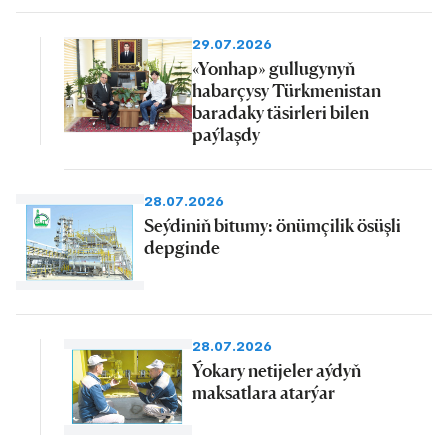
29.07.2026
«Yonhap» gullugynyň
habarçysy Türkmenistan
baradaky täsirleri bilen
paýlaşdy
28.07.2026
Seýdiniň bitumy: önümçilik ösüşli
depginde
28.07.2026
Ýokary netijeler aýdyň
maksatlara atarýar