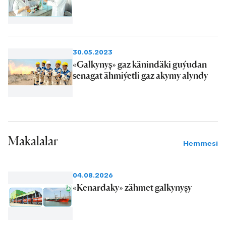
30.05.2023
«Galkynyş» gaz känindäki guýudan
senagat ähmiýetli gaz akymy alyndy
Makalalar
Hemmesi
04.08.2026
«Kenardaky» zähmet galkynyşy