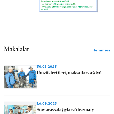
barabar artygy bilen berjaý edilendigini
hem aýratyn nygtamak gerek.
Makalalar
Hemmesi
30.05.2023
Ümzükleri ileri, maksatlary aýdyň
16.09.2025
Suw arassalaýjylaryň hyzmaty