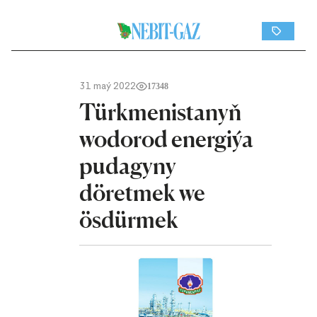
31 maý 2022
17348
Türkmenistanyň
wodorod energiýa
pudagyny
döretmek we
ösdürmek