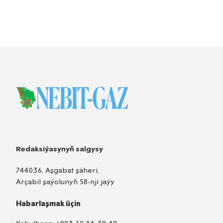
Redaksiýasynyň salgysy
744036, Aşgabat şäheri,
Arçabil şaýolunyň 58-nji jaýy
Habarlaşmak üçin