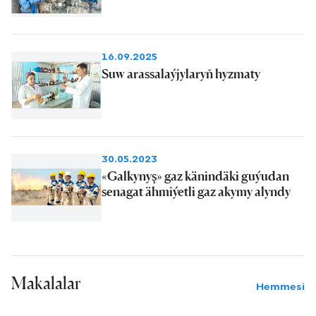
16.09.2025
Suw arassalaýjylaryň hyzmaty
30.05.2023
«Galkynyş» gaz känindäki guýudan
senagat ähmiýetli gaz akymy alyndy
Makalalar
Hemmesi