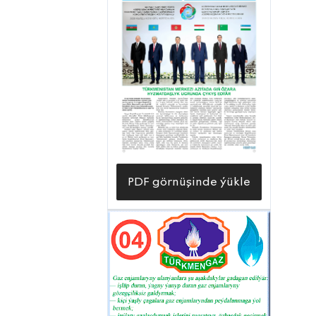
tygşytly we ýokary netijeli ulanmaklygy,
dekarbonizirlemegi, wodorod
energetikasyna geçmek üçin
«Türkmengaz» döwlet konsernine
degişli işleri alyp barmaklygy tabşyrdy.
Häzirki wagtda tebigy gazy çykarmagy,
ony arassalamagy we gaýtadan
işlemegi ekologiýa talaplaryna gabat
getirmeli, ýagny azot dioksidini,
PDF görnüşinde ýükle
kömürturşy gazyny, kükürt dioksidini
we beýleki uçujy organiki birleşmeleri
azaltmak üçin döwletimiz tarapyndan
tebigy gazdan wodorod önümçiligini
bellenen ýyllarda döretmek göz
öňünde tutulýar.