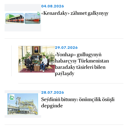
04.08.2026
«Kenardaky» zähmet galkynyşy
29.07.2026
«Yonhap» gullugynyň
habarçysy Türkmenistan
baradaky täsirleri bilen
paýlaşdy
28.07.2026
Seýdiniň bitumy: önümçilik ösüşli
depginde