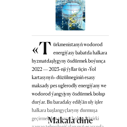
«T
ürkmenistanyň wodorod
energiýasy babatda halkara
hyzmatdaşlygyny ösdürmek boýunça
2022 — 2023-nji ýyllar üçin «Ýol
kartasynyň» düzülmeginiň esasy
maksady pes uglerodly energiýany we
wodorod ýangyjyny ösdürmek bolup
durýar. Bu baradaky edilýän uly işler
halkara başlangyçlaryny durmuşa
Makala diňe
geçirmekden ybarat bolup, häzirki
zaman tehnologiýalarynyň esasynda