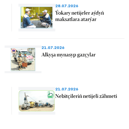
28.07.2026
Ýokary netijeler aýdyň
maksatlara atarýar
21.07.2026
Alkyşa mynasyp gazçylar
21.07.2026
Nebitçileriň netijeli zähmeti