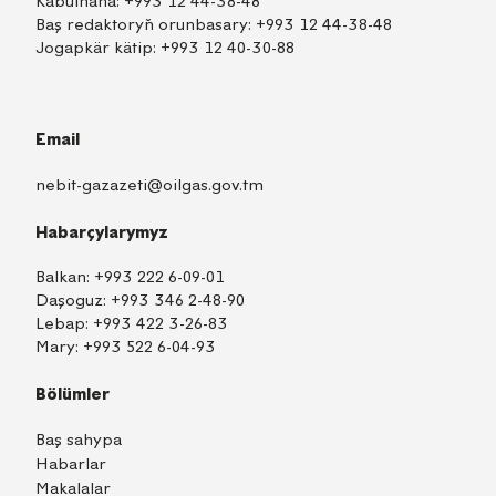
Kabulhana:
+993 12 44-38-48
Baş redaktoryň orunbasary:
+993 12 44-38-48
Jogapkär kätip:
+993 12 40-30-88
Email
nebit-gazazeti@oilgas.gov.tm
Habarçylarymyz
Balkan:
+993 222 6-09-01
Daşoguz:
+993 346 2-48-90
Lebap:
+993 422 3-26-83
Mary:
+993 522 6-04-93
Bölümler
Baş sahypa
Habarlar
Makalalar