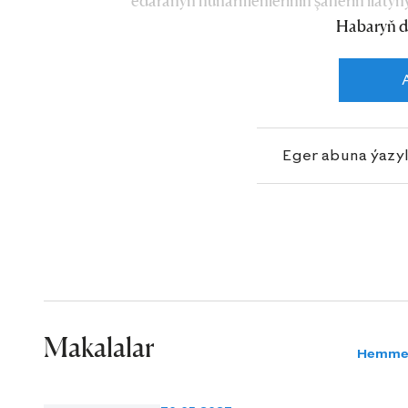
edaranyň hünärmenleriniň şäheriň ilatyn
Habaryň d
hem-de tebigy gazdan peýdalanmagyň düz
berjaý etmek barada alyp barýan wagyz-d
hoşallyk bilen gürrüň berdiler.
Eger abuna ýazy
Makalalar
Hemme