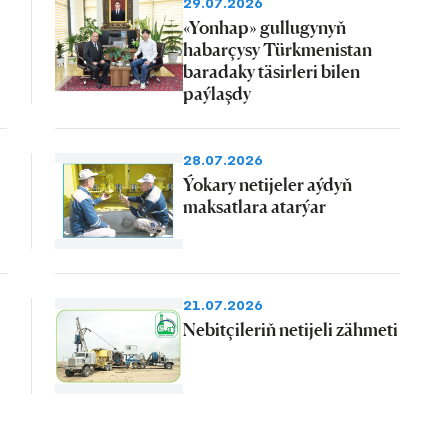
29.07.2026
«Yonhap» gullugynyň
habarçysy Türkmenistan
baradaky täsirleri bilen
paýlaşdy
28.07.2026
Ýokary netijeler aýdyň
maksatlara atarýar
21.07.2026
Nebitçileriň netijeli zähmeti