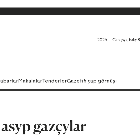
2026 — Garaşsyz, baky B
abarlar
Makalalar
Tenderler
Gazetiň çap görnüşi
nasyp gazçylar