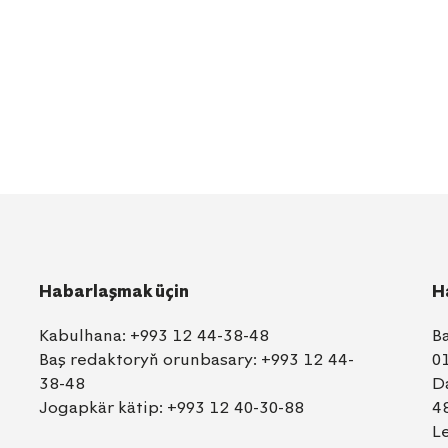
Habarlaşmak üçin
H
Kabulhana:
+993 12 44-38-48
B
Baş redaktoryň orunbasary:
+993 12 44-
0
38-48
D
Jogapkär kätip:
+993 12 40-30-88
4
L