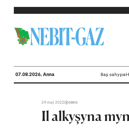
07.08.2026, Anna
Baş sahypa
H
24 maý 2022
16014
Il alkyşyna my