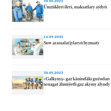
30.05.2023
Ümzükleri ileri, maksatlary aýdyň
16.09.2025
Suw arassalaýjylaryň hyzmaty
30.05.2023
«Galkynyş» gaz känindäki guýudan
senagat ähmiýetli gaz akymy alyndy