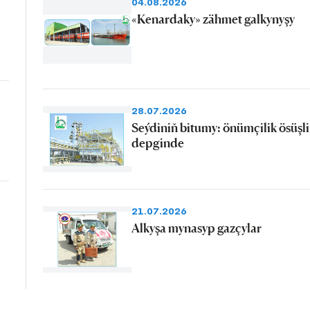
04.08.2026
«Kenardaky» zähmet galkynyşy
28.07.2026
Seýdiniň bitumy: önümçilik ösüşli
depginde
21.07.2026
Alkyşa mynasyp gazçylar