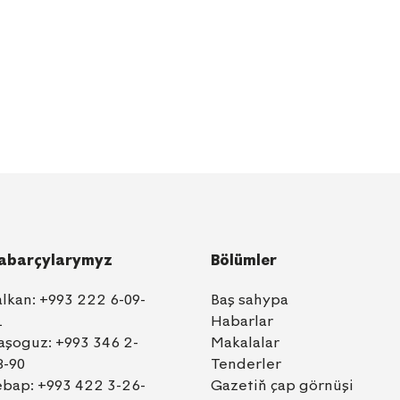
abarçylarymyz
Bölümler
alkan:
+993 222 6-09-
Baş sahypa
1
Habarlar
aşoguz:
+993 346 2-
Makalalar
8-90
Tenderler
ebap:
+993 422 3-26-
Gazetiň çap görnüşi