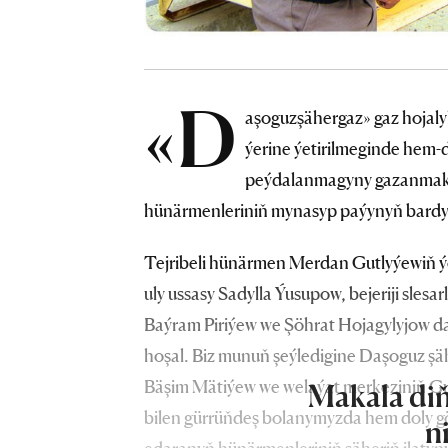
«D
aşoguzşähergaz» gaz hojaly
ýerine ýetirilmeginde hem-d
peýdalanmagyny gazanmakda 
hünärmenleriniň mynasyp paýynyň bardyg
Tejribeli hünärmen Merdan Gutlyýewiň ýol
uly ussasy Sadylla Ýusupow, bejeriji sle
Baýram Piriýew we Şöhrat Hojagylyjow d
hoşal. Biz munuň şeýledigine Daşoguz şä
Bäşim Mätiýew we welaýat merkeziniň Gu
Makala diň
bilen gürrüňdeş bolanymyzda hem doly g
n