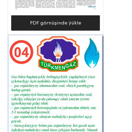
PDF görnüşinde ýükle