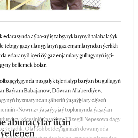
k edarasynda aýba-aý iş tabşyryklarynyň talabalaýyk
e tebigy gazy ulanyjylaryň gaz enjamlaryndan ýerlikli
edaranyň içeri öý gaz enjamlary gullugynyň işçi-
yny bellemek bolar.
başçylygynda nusgalyk işleri alyp barýan bu gullugyň
sarlar Baýram Babajanow, Döwran Allaberdiýew,
agynyň hyzmatyndan şäheriň ýaşaýjylary diýseň
heriniň «Nowruz» ýaşaýyş jaý toplumynda ýaşaýan
rluşykçy köçesiniň ýaşaýjysy Täzegül Nepesowa dagy
e abunaçylar üçin
öz ýetirdik. Olar söhbetdeşligimiziň dowamynda
iýetlenen