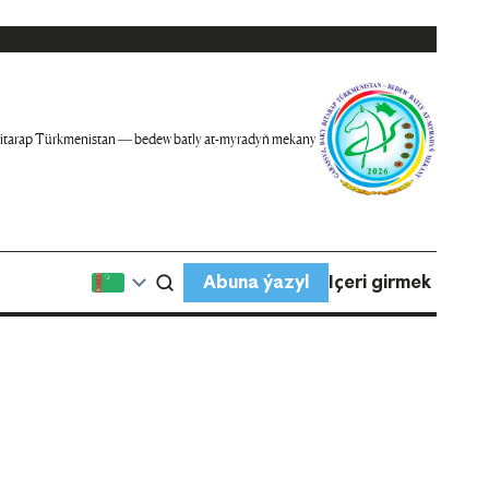
itarap Türkmenistan — bedew batly at-myradyň mekany
Abuna ýazyl
Içeri girmek