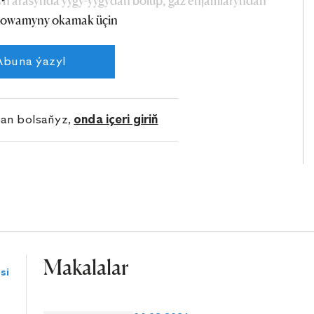
yň arasynda ýygy-ýygydan bolup, gaz enjamlaryndan
owamyny okamak üçin
günleri, ýangyn we tehniki kadalaryny gyşarnyksyz
üşündiriş işleriniň möhüm ähmiýete eýedigini
Abuna ýazyl
lan bolsaňyz,
onda içeri giriň
Makalalar
si