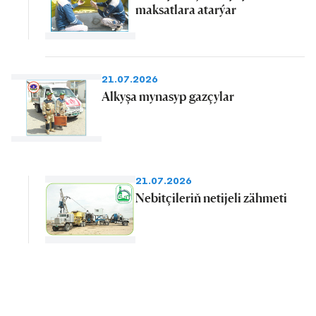
maksatlara atarýar
21.07.2026
Alkyşa mynasyp gazçylar
21.07.2026
Nebitçileriň netijeli zähmeti