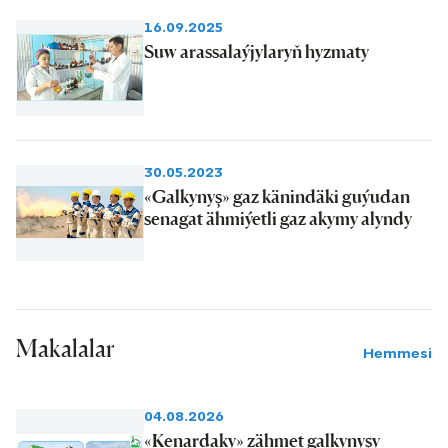
16.09.2025
Suw arassalaýjylaryň hyzmaty
30.05.2023
«Galkynyş» gaz känindäki guýudan
senagat ähmiýetli gaz akymy alyndy
Makalalar
Hemmesi
04.08.2026
«Kenardaky» zähmet galkynyşy