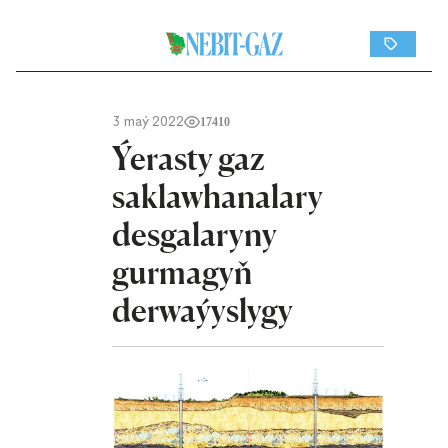
3 maý 2022
17410
Ýerasty gaz
saklawhanalary
desgalaryny
gurmagyň
derwaýyslygy