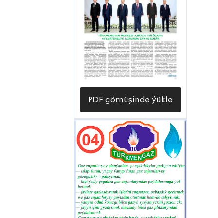
PDF görnüşinde ýükle