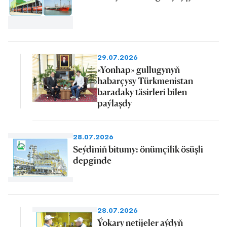
29.07.2026
«Yonhap» gullugynyň
habarçysy Türkmenistan
baradaky täsirleri bilen
paýlaşdy
28.07.2026
Seýdiniň bitumy: önümçilik ösüşli
depginde
28.07.2026
Ýokary netijeler aýdyň