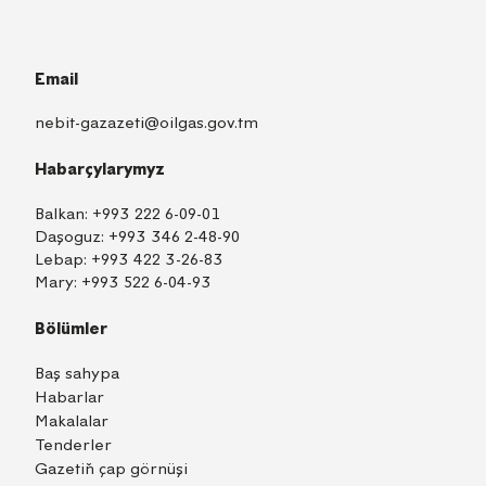
Email
nebit-gazazeti@oilgas.gov.tm
Habarçylarymyz
Balkan:
+993 222 6-09-01
Daşoguz:
+993 346 2-48-90
Lebap:
+993 422 3-26-83
Mary:
+993 522 6-04-93
Bölümler
Baş sahypa
Habarlar
Makalalar
Tenderler
Gazetiň çap görnüşi