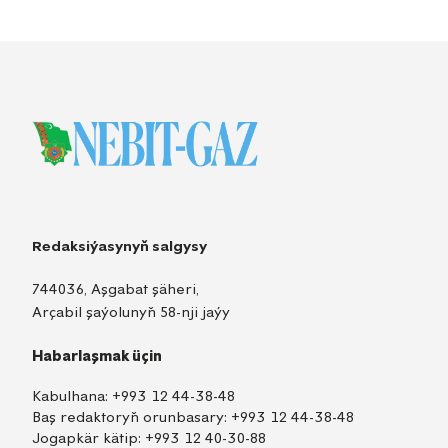
Redaksiýasynyň salgysy
744036, Aşgabat şäheri,
Arçabil şaýolunyň 58-nji jaýy
Habarlaşmak üçin
Kabulhana:
+993 12 44-38-48
Baş redaktoryň orunbasary:
+993 12 44-38-48
Jogapkär kätip:
+993 12 40-30-88