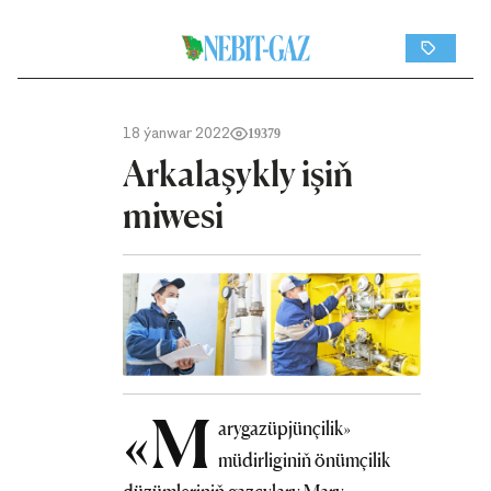
18 ýanwar 2022
19379
Arkalaşykly işiň
miwesi
«M
arygazüpjünçilik»
müdirliginiň önümçilik