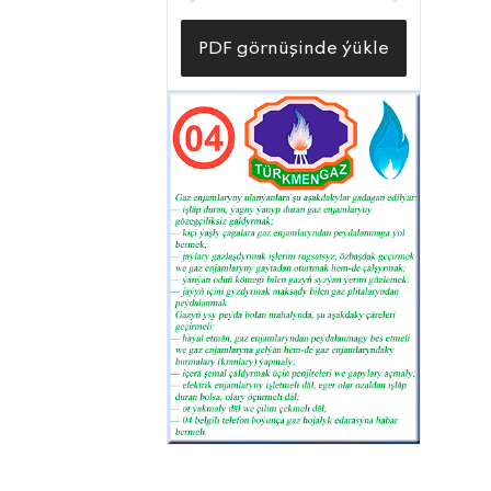
PDF görnüşinde ýükle