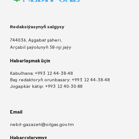
Redaksiýasynyň salgysy
744036, Aşgabat şäheri,
Arçabil şaýolunyň 58-nji jaýy
Habarlaşmak üçin
Kabulhana:
+993 12 44-38-48
Baş redaktoryň orunbasary:
+993 12 44-38-48
Jogapkär kätip:
+993 12 40-30-88
Email
nebit-gazazeti@oilgas.gov.tm
Habarçylarymyz