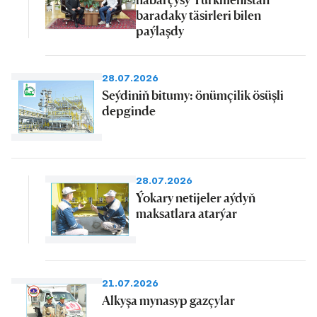
baradaky täsirleri bilen
paýlaşdy
28.07.2026
Seýdiniň bitumy: önümçilik ösüşli
depginde
28.07.2026
Ýokary netijeler aýdyň
maksatlara atarýar
21.07.2026
Alkyşa mynasyp gazçylar