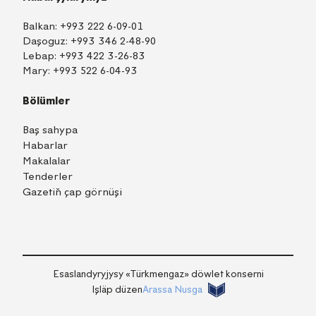
Balkan:
+993 222 6-09-01
Daşoguz:
+993 346 2-48-90
Lebap:
+993 422 3-26-83
Mary:
+993 522 6-04-93
Bölümler
Baş sahypa
Habarlar
Makalalar
Tenderler
Gazetiň çap görnüşi
TM
EN
RU
Içeri girmek
Esaslandyryjysy «Тürkmengaz» döwlet konserni
Işläp düzen
Arassa Nusga