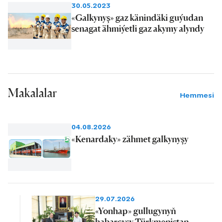
30.05.2023
«Galkynyş» gaz känindäki guýudan
senagat ähmiýetli gaz akymy alyndy
Makalalar
Hemmesi
04.08.2026
«Kenardaky» zähmet galkynyşy
29.07.2026
«Yonhap» gullugynyň
habarçysy Türkmenistan