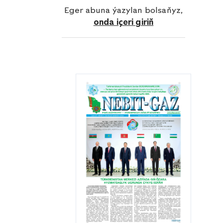
Eger abuna ýazylan bolsaňyz,
onda içeri giriň