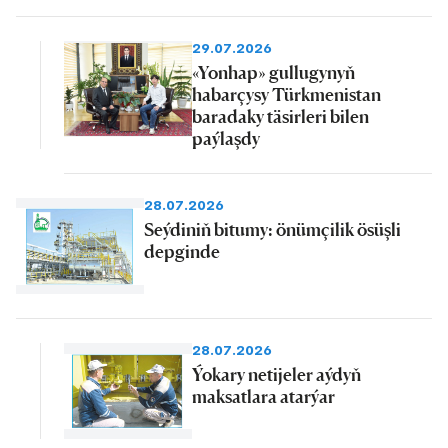
29.07.2026
«Yonhap» gullugynyň
habarçysy Türkmenistan
baradaky täsirleri bilen
paýlaşdy
28.07.2026
Seýdiniň bitumy: önümçilik ösüşli
depginde
28.07.2026
Ýokary netijeler aýdyň
maksatlara atarýar