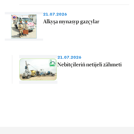
21.07.2026
Alkyşa mynasyp gazçylar
21.07.2026
Nebitçileriň netijeli zähmeti