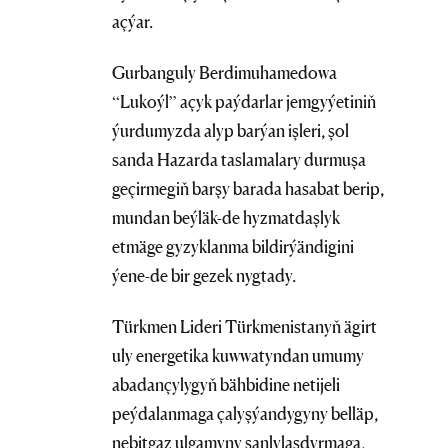
açýar.
Gurbanguly Berdimuhamedowa
“Lukoýl” açyk paýdarlar jemgyýetiniň
ýurdumyzda alyp barýan işleri, şol
sanda Hazarda taslamalary durmuşa
geçirmegiň barşy barada hasabat berip,
mundan beýläk-de hyzmatdaşlyk
etmäge gyzyklanma bildirýändigini
ýene-de bir gezek nygtady.
Türkmen Lideri Türkmenistanyň ägirt
uly energetika kuwwatyndan umumy
abadançylygyň bähbidine netijeli
peýdalanmaga çalyşýandygyny belläp,
nebitgaz ulgamyny sanlylaşdyrmaga,