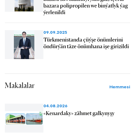
bazara polipropilen we binýatlyk ýag
ýerlenildi
09.09.2025
Türkmenistanda çüýşe önümlerini
öndürýän täze önümhana işe girizildi
Makalalar
Hemmesi
04.08.2026
«Kenardaky» zähmet galkynyşy