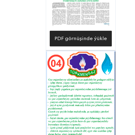
PDF görnüşinde ýükle