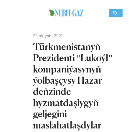
20 oktýabr 2021
Türkmenistanyň
Prezidenti “Lukoýl”
kompaniýasynyň
ýolbaşçysy Hazar
deňzinde
hyzmatdaşlygyň
geljegini
maslahatlaşdylar