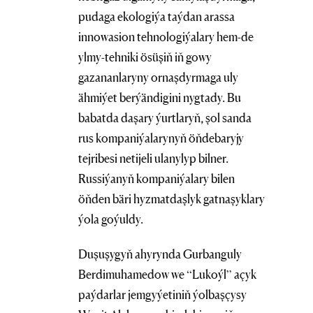
pudaga ekologiýa taýdan arassa
innowasion tehnologiýalary hem-de
ylmy-tehniki ösüşiň iň gowy
gazananlaryny ornaşdyrmaga uly
ähmiýet berýändigini nygtady. Bu
babatda daşary ýurtlaryň, şol sanda
rus kompaniýalarynyň öňdebaryjy
tejribesi netijeli ulanylyp bilner.
Russiýanyň kompaniýalary bilen
öňden bäri hyzmatdaşlyk gatnaşyklary
ýola goýuldy.
Duşuşygyň ahyrynda Gurbanguly
Berdimuhamedow we “Lukoýl” açyk
paýdarlar jemgyýetiniň ýolbaşçysy