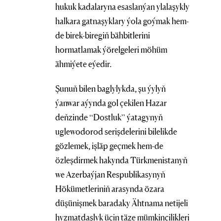
hukuk kadalaryna esaslanýan ylalaşykly
halkara gatnaşyklary ýola goýmak hem-
de birek-biregiň bähbitlerini
hormatlamak ýörelgeleri möhüm
ähmiýete eýedir.
Şunuň bilen baglylykda, şu ýylyň
ýanwar aýynda gol çekilen Hazar
deňzinde “Dostluk” ýatagynyň
uglewodorod serişdelerini bilelikde
gözlemek, işläp geçmek hem-de
özleşdirmek hakynda Türkmenistanyň
we Azerbaýjan Respublikasynyň
Hökümetleriniň arasynda özara
düşünişmek baradaky Ähtnama netijeli
hyzmatdaşlyk üçin täze mümkinçilikleri