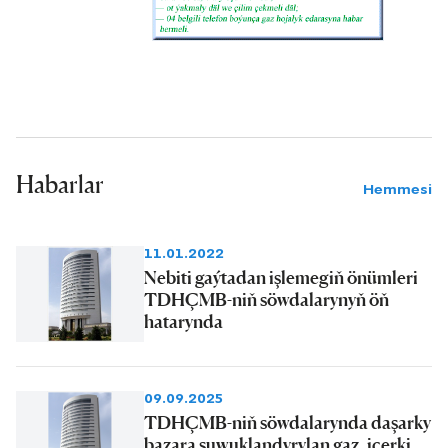
Habarlar
Hemmesi
11.01.2022
Nebiti gaýtadan işlemegiň önümleri
TDHÇMB-niň söwdalarynyň öň
hatarynda
09.09.2025
TDHÇMB-niň söwdalarynda daşarky
bazara suwuklandyrylan gaz, içerki