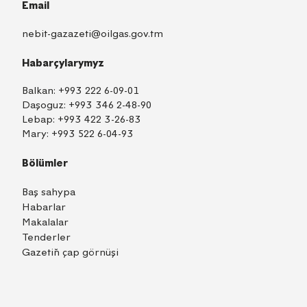
Email
nebit-gazazeti@oilgas.gov.tm
Habarçylarymyz
Balkan:
+993 222 6-09-01
Daşoguz:
+993 346 2-48-90
Lebap:
+993 422 3-26-83
Mary:
+993 522 6-04-93
Bölümler
Baş sahypa
Habarlar
Makalalar
Tenderler
Gazetiň çap görnüşi
TM
EN
RU
Içeri girmek