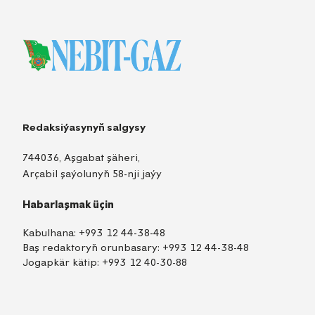
Redaksiýasynyň salgysy
744036, Aşgabat şäheri,
Arçabil şaýolunyň 58-nji jaýy
Habarlaşmak üçin
Kabulhana:
+993 12 44-38-48
Baş redaktoryň orunbasary:
+993 12 44-38-48
Jogapkär kätip:
+993 12 40-30-88