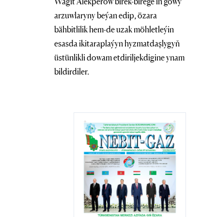
Wagit Alekperow birek-birege iň gowy
arzuwlaryny beýan edip, özara
bähbitlilik hem-de uzak möhletleýin
esasda ikitaraplaýyn hyzmatdaşlygyň
üstünlikli dowam etdiriljekdigine ynam
bildirdiler.