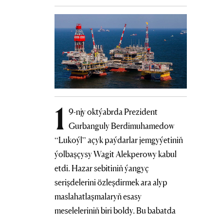
1
9-njy oktýabrda Prezident
Gurbanguly Berdimuhamedow
“Lukoýl” açyk paýdarlar jemgyýetiniň
ýolbaşçysy Wagit Alekperowy kabul
etdi. Hazar sebitiniň ýangyç
serişdelerini özleşdirmek ara alyp
maslahatlaşmalaryň esasy
meseleleriniň biri boldy. Bu babatda