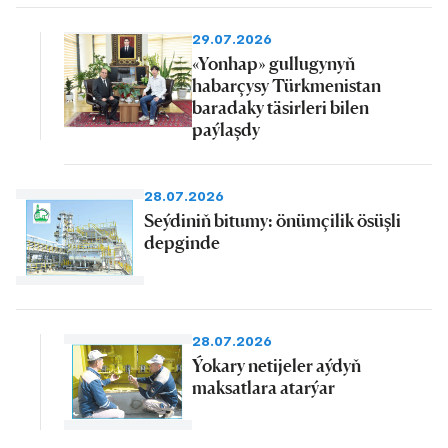
29.07.2026
«Yonhap» gullugynyň
habarçysy Türkmenistan
baradaky täsirleri bilen
paýlaşdy
28.07.2026
Seýdiniň bitumy: önümçilik ösüşli
depginde
28.07.2026
Ýokary netijeler aýdyň
maksatlara atarýar