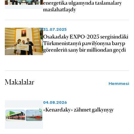
energetika ulgamynda taslamalary
maslahatlaşdy
31.07.2025
Osakadaky EXPO-2025 sergisindäki
Türkmenistanyň pawilýonyna baryp
görenleriň sany bir milliondan geçdi
Makalalar
Hemmesi
04.08.2026
«Kenardaky» zähmet galkynyşy