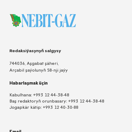
Redaksiýasynyň salgysy
744036, Aşgabat şäheri,
Arçabil şaýolunyň 58-nji jaýy
Habarlaşmak üçin
Kabulhana:
+993 12 44-38-48
Baş redaktoryň orunbasary:
+993 12 44-38-48
Jogapkär kätip:
+993 12 40-30-88
Email