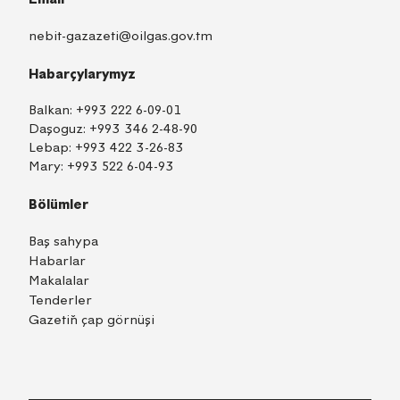
nebit-gazazeti@oilgas.gov.tm
Habarçylarymyz
Balkan:
+993 222 6-09-01
Daşoguz:
+993 346 2-48-90
Lebap:
+993 422 3-26-83
Mary:
+993 522 6-04-93
Bölümler
Baş sahypa
Habarlar
Makalalar
Tenderler
Gazetiň çap görnüşi
TM
EN
RU
Içeri girmek