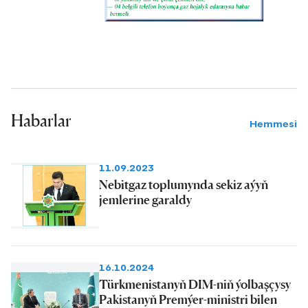
Habarlar
Hemmesi
11.09.2023
Nebitgaz toplumynda sekiz aýyň
jemlerine garaldy
16.10.2024
Türkmenistanyň DIM-niň ýolbaşçysy
Pakistanyň Premýer-ministri bilen