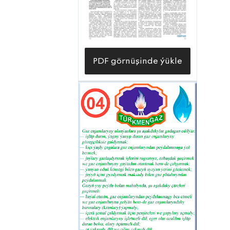
PDF görnüşinde ýükle