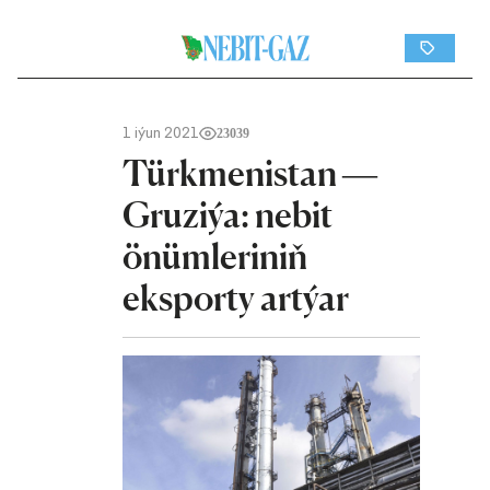
1 iýun 2021
23039
Türkmenistan —
Gruziýa: nebit
önümleriniň
eksporty artýar