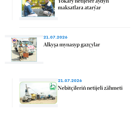
Ýokary netijeler aýdyň
maksatlara atarýar
21.07.2026
Alkyşa mynasyp gazçylar
21.07.2026
Nebitçileriň netijeli zähmeti