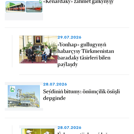
«Kenardaky» zähmet galkynyşy
29.07.2026
«Yonhap» gullugynyň
habarçysy Türkmenistan
baradaky täsirleri bilen
paýlaşdy
28.07.2026
Seýdiniň bitumy: önümçilik ösüşli
depginde
28.07.2026