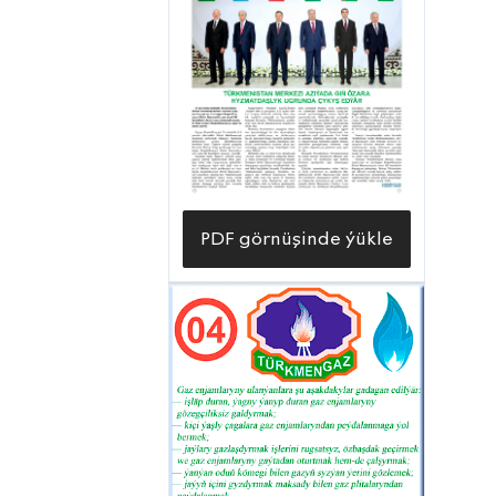
PDF görnüşinde ýükle