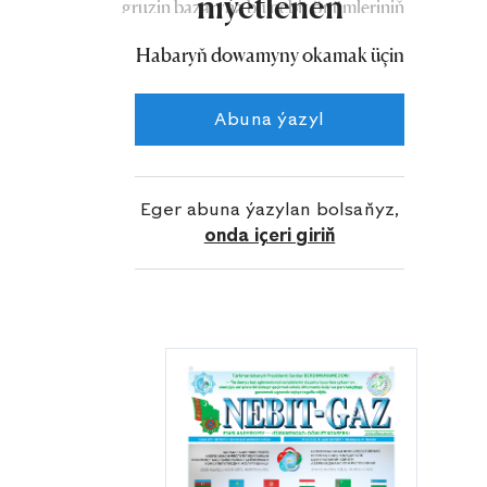
niýetlenen
gruzin bazaryna bu nebit önümleriniň
72 müň tonna golaýy iberildi, ýagny
Habaryň dowamyny okamak üçin
geçen ýylyň degişli döwründäkiden 60
göterim köp ugradyldy. 2019-njy ýyl
Abuna ýazyl
bilen deňeşdireniňde, iberilen
önümleriň möçberi 3 essä golaý artdy.
Eger abuna ýazylan bolsaňyz,
onda içeri giriň