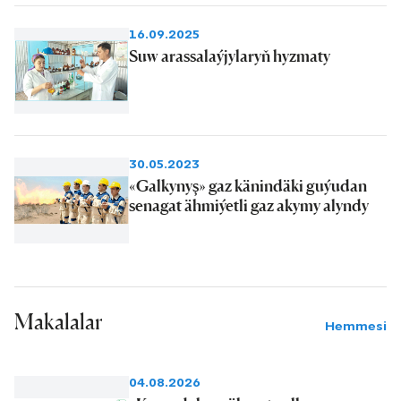
16.09.2025
Suw arassalaýjylaryň hyzmaty
30.05.2023
«Galkynyş» gaz känindäki guýudan
senagat ähmiýetli gaz akymy alyndy
Makalalar
Hemmesi
04.08.2026