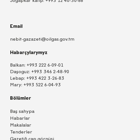
Jogapkär kätip:
+993 12 40-30-88
Email
nebit-gazazeti@oilgas.gov.tm
Habarçylarymyz
Balkan:
+993 222 6-09-01
Daşoguz:
+993 346 2-48-90
Lebap:
+993 422 3-26-83
Mary:
+993 522 6-04-93
Bölümler
Baş sahypa
Habarlar
Makalalar
Tenderler
Gazetiň çap görnüşi