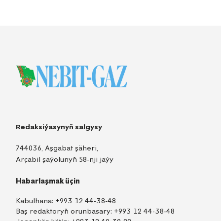
Redaksiýasynyň salgysy
744036, Aşgabat şäheri,
Arçabil şaýolunyň 58-nji jaýy
Habarlaşmak üçin
Kabulhana:
+993 12 44-38-48
Baş redaktoryň orunbasary:
+993 12 44-38-48