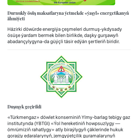
Durnukly ösüş maksatlaryna ýetmekde «ýaşyl» energetikanyň
ähmiýeti
Häzirki döwürde energiýa çeşmeleri durmuş-ykdysady
ösüşe ýardam bermek bilen birlikde, daşky gurşawyň
abadançylygyna-da güýçli täsir edýän şertleriň biridir.
Duşuşyk geçirildi
«Türkmengaz» döwlet konserniniň Ylmy-barlag tebigy gaz
institutynda (YBTGI) «Ýol hereketiniň howpsuzlygy —
ömrümiziň rahatlygy» atly biraýlygyň çäklerinde hukuk
goraýjy edaralarynyň, jemgyýetçilik guramalarynyň