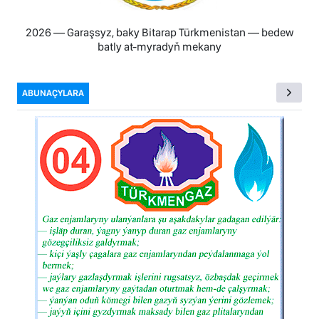
2026 — Garaşsyz, baky Bitarap Türkmenistan — bedew
batly at-myradyň mekany
ABUNAÇYLARA