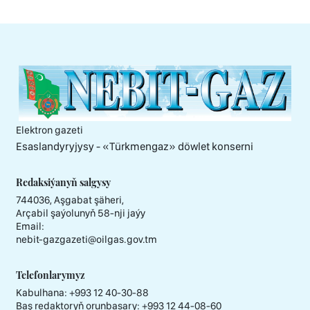
Elektron gazeti
Esaslandyryjysy - «Тürkmengaz» döwlet konserni
Redaksiýanyň salgysy
744036, Aşgabat şäheri,
Arçabil şaýolunyň 58-nji jaýy
Email:
nebit-gazgazeti@oilgas.gov.tm
Telefonlarymyz
Kabulhana:
+993 12 40-30-88
Baş redaktoryň orunbasary:
+993 12 44-08-60