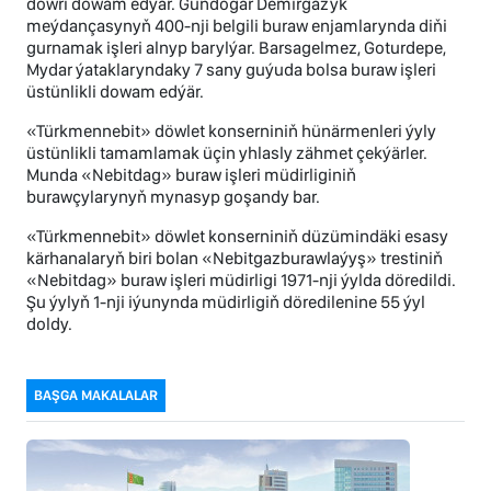
döwri dowam edýär. Gündogar Demirgazyk
meýdançasynyň 400-nji belgili buraw enjamlarynda diňi
gurnamak işleri alnyp barylýar. Barsagelmez, Goturdepe,
Mydar ýataklaryndaky 7 sany guýuda bolsa buraw işleri
üstünlikli dowam edýär.
«Türkmennebit» döwlet konserniniň hünärmenleri ýyly
üstünlikli tamamlamak üçin yhlasly zähmet çekýärler.
Munda «Nebitdag» buraw işleri müdirliginiň
burawçylarynyň mynasyp goşandy bar.
«Türkmennebit» döwlet konserniniň düzümindäki esasy
kärhanalaryň biri bolan «Nebitgazburawlaýyş» trestiniň
«Nebitdag» buraw işleri müdirligi 1971-nji ýylda döredildi.
Şu ýylyň 1-nji iýunynda müdirligiň döredilenine 55 ýyl
doldy.
BAŞGA MAKALALAR