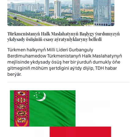
Türkmenistanyň Halk Maslahatynyň Başlygy ýurdumyzyň
ykdysady ösüşiniň esasy aýratynlyklaryny belledi
Türkmen halkynyň Milli Lideri Gurbanguly
Berdimuhamedow Türkmenistanyň Halk Maslahatynyň
mejlisinde ykdysady ösüş her bir ýurduň durnukly öňe
gitmeginiň möhüm şertdigini aýtdy diýip, TDH habar
berýär.