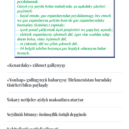
«Kenardaky» zähmet galkynyşy
«Yonhap» gullugynyň habarçysy Türkmenistan baradaky
täsirleri bilen paýlaşdy
Ýokary netijeler aýdyň maksatlara atarýar
Seýdiniň bitumy: önümçilik ösüşli depginde