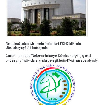
Nebiti gaýtadan işlemegiň önümleri TDHÇMB-niň
söwdalarynyň öň hatarynda
Geçen hepdede Türkmenistanyň Döwlet haryt-çig mal
biržasynyň söwdalarynda geleşikleriň47-si hasaba alyndy.