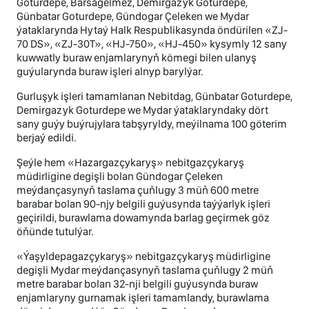
Goturdepe, Barsagelmez, Demirgazyk Goturdepe,
Günbatar Goturdepe, Gündogar Çeleken we Mydar
ýataklarynda Hytaý Halk Respublikasynda öndürilen «ZJ-
70 DS», «ZJ-30T», «HJ-750», «HJ-450» kysymly 12 sany
kuwwatly buraw enjamlarynyň kömegi bilen ulanyş
guýularynda buraw işleri alnyp barylýar.
Gurluşyk işleri tamamlanan Nebitdag, Günbatar Goturdepe,
Demirgazyk Goturdepe we Mydar ýataklaryndaky dört
sany guýy buýrujylara tabşyryldy, meýilnama 100 göterim
berjaý edildi.
Şeýle hem «Hazargazçykaryş» nebitgazçykaryş
müdirligine degişli bolan Gündogar Çeleken
meýdançasynyň taslama çuňlugy 3 müň 600 metre
barabar bolan 90-njy belgili guýusynda taýýarlyk işleri
geçirildi, burawlama dowamynda barlag geçirmek göz
öňünde tutulýar.
«Ýaşyldepagazçykaryş» nebitgazçykaryş müdirligine
degişli Mydar meýdançasynyň taslama çuňlugy 2 müň
metre barabar bolan 32-nji belgili guýusynda buraw
enjamlaryny gurnamak işleri tamamlandy, burawlama