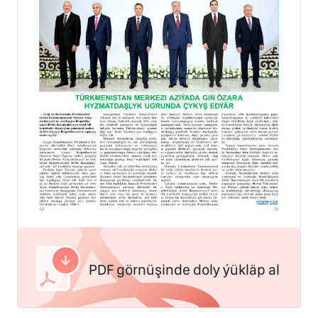
PDF görnüşinde doly ýükläp al