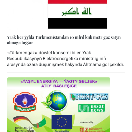
Yrak her ýylda Türkmenistandan 10 mlrd kub metr gaz satyn
almaga taýýar
«Türkmengaz» döwlet konserni bilen Yrak
Respublikasynyň Elektroenergetika ministrliginiň
arasynda özara düşünişmek hakynda Ähtnama gol çekildi.