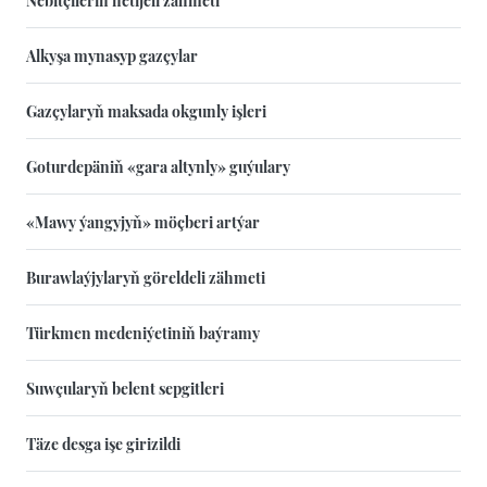
Nebitçileriň netijeli zähmeti
Alkyşa mynasyp gazçylar
Gazçylaryň maksada okgunly işleri
Goturdepäniň «gara altynly» guýulary
«Mawy ýangyjyň» möçberi artýar
Burawlaýjylaryň göreldeli zähmeti
Türkmen medeniýetiniň baýramy
Suwçularyň belent sepgitleri
Täze desga işe girizildi