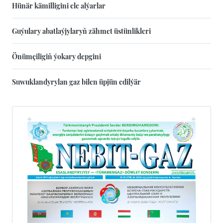
Hünär kämilligini ele alýarlar
Guýulary abatlaýjylaryň zähmet üstünlikleri
Önümçiligiň ýokary depgini
Suwuklandyrylan gaz bilen üpjün edilýär