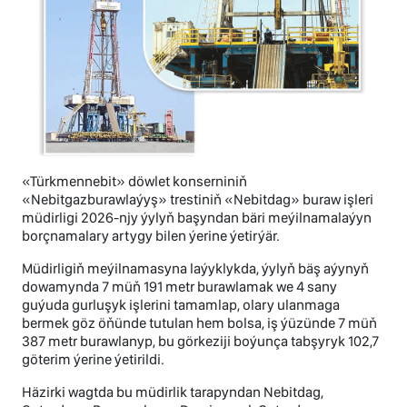
«Türkmennebit» döwlet konserniniň
«Nebitgazburawlaýyş» trestiniň «Nebitdag» buraw işleri
müdirligi 2026-njy ýylyň başyndan bäri meýilnamalaýyn
borçnamalary artygy bilen ýerine ýetirýär.
Müdirligiň meýilnamasyna laýyklykda, ýylyň bäş aýynyň
dowamynda 7 müň 191 metr burawlamak we 4 sany
guýuda gurluşyk işlerini tamamlap, olary ulanmaga
bermek göz öňünde tutulan hem bolsa, iş ýüzünde 7 müň
387 metr burawlanyp, bu görkeziji boýunça tabşyryk 102,7
göterim ýerine ýetirildi.
Häzirki wagtda bu müdirlik tarapyndan Nebitdag,