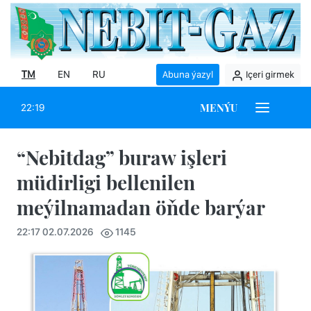
TM
EN
RU
Abuna ýazyl
Içeri girmek
MENÝU
22:19
“Nebitdag” buraw işleri
müdirligi bellenilen
meýilnamadan öňde barýar
22:17 02.07.2026
1145