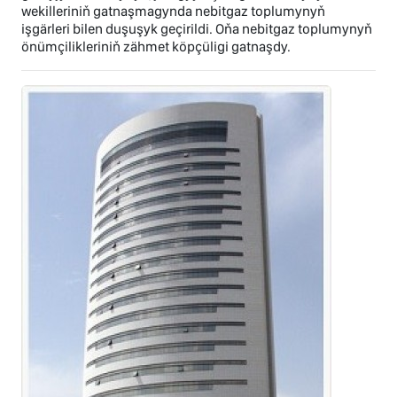
wekilleriniň gatnaşmagynda nebitgaz toplumynyň
işgärleri bilen duşuşyk geçirildi. Oňa nebitgaz toplumynyň
önümçilikleriniň zähmet köpçüligi gatnaşdy.