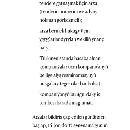
tendere gatnaşmak üçin arza
(tenderiň nomerini we adyny
hökman görkezmeli);
arza bermek hukugy üçin
ygtyýarlandyrylan wekiliň ynanç
haty;
Türkmenistanda hasaba alnan
kompaniýalar üçin kompaniýanyň
bellige alyş resminamasynyň
nusgalary (eger olar bar bolsa);
kompaniýanyň bu ugurdaky iş
tejribesi barada maglumat.
Arzalar bildiriş çap edilen gününden
başlap, 14 (on dört) senenama günüň