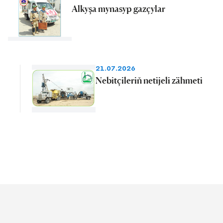
Alkyşa mynasyp gazçylar
21.07.2026
Nebitçileriň netijeli zähmeti