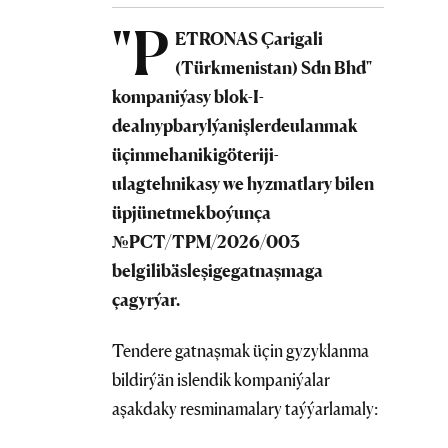
"P
ETRONAS Çarigali
(Türkmenistan) Sdn Bhd"
kompaniýasy
blok
-
I
-
de
alnyp
baryl
ý
an
i
ş
lerde
ulanmak
üç
in
mehaniki
g
ö
teriji
-
ulag
tehnikasy
we hyzmatlary
bilen
ü
pj
ü
n
etmek
bo
ý
un
ç
a
№
PCT
/
TPM
/2026/003
belgili
b
ä
sle
ş
ige
gatna
ş
maga
ç
agyr
ý
ar
.
Tendere gatnaşmak üçin gyzyklanma
bildirýän islendik kompaniýalar
aşakdaky resminamalary taýýarlamaly: