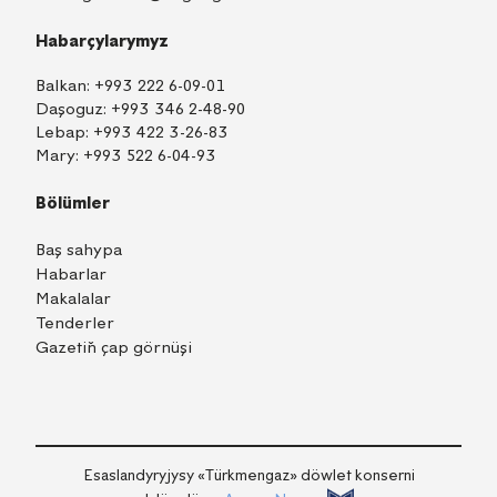
Habarçylarymyz
Balkan:
+993 222 6-09-01
Daşoguz:
+993 346 2-48-90
Lebap:
+993 422 3-26-83
Mary:
+993 522 6-04-93
Bölümler
Baş sahypa
Habarlar
Makalalar
Tenderler
Gazetiň çap görnüşi
TM
EN
RU
Içeri girmek
Esaslandyryjysy «Тürkmengaz» döwlet konserni