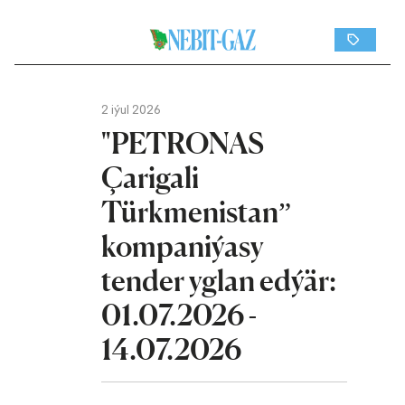
2 iýul 2026
"PETRONAS
Çarigali
Türkmenistan”
kompaniýasy
tender yglan edýär:
01.07.2026 -
14.07.2026