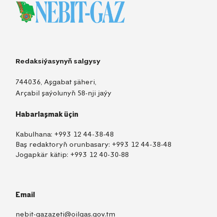
Redaksiýasynyň salgysy
744036, Aşgabat şäheri,
Arçabil şaýolunyň 58-nji jaýy
Habarlaşmak üçin
Kabulhana:
+993 12 44-38-48
Baş redaktoryň orunbasary:
+993 12 44-38-48
Jogapkär kätip:
+993 12 40-30-88
Email
nebit-gazazeti@oilgas.gov.tm