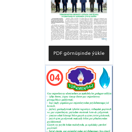
PDF görnüşinde ýükle