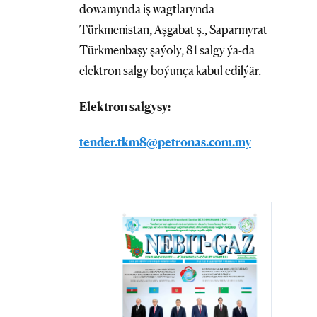
dowamynda iş wagtlarynda
Türkmenistan, Aşgabat ş., Saparmyrat
Türkmenbaşy şaýoly, 81 salgy ýa-da
elektron salgy boýunça kabul edilýär.
Elektron salgysy:
tender.tkm8@petronas.com.my