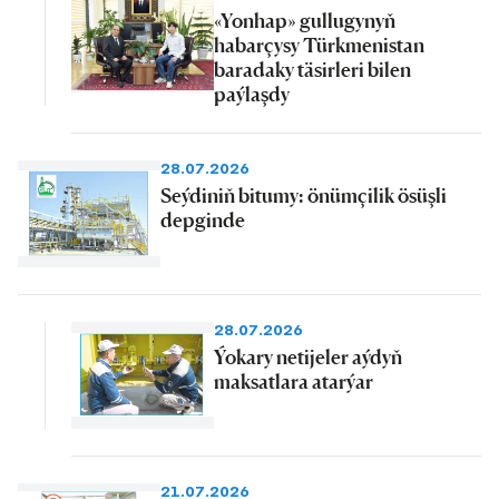
«Yonhap» gullugynyň
habarçysy Türkmenistan
baradaky täsirleri bilen
paýlaşdy
28.07.2026
Seýdiniň bitumy: önümçilik ösüşli
depginde
28.07.2026
Ýokary netijeler aýdyň
maksatlara atarýar
21.07.2026