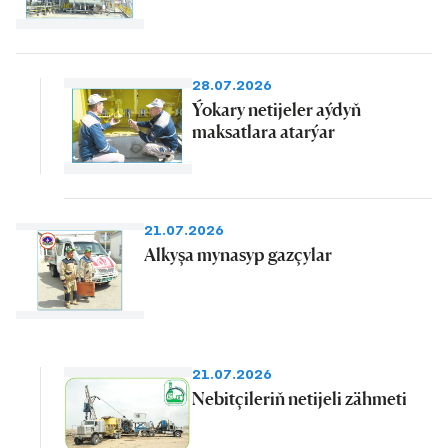
28.07.2026
Ýokary netijeler aýdyň
maksatlara atarýar
21.07.2026
Alkyşa mynasyp gazçylar
21.07.2026
Nebitçileriň netijeli zähmeti