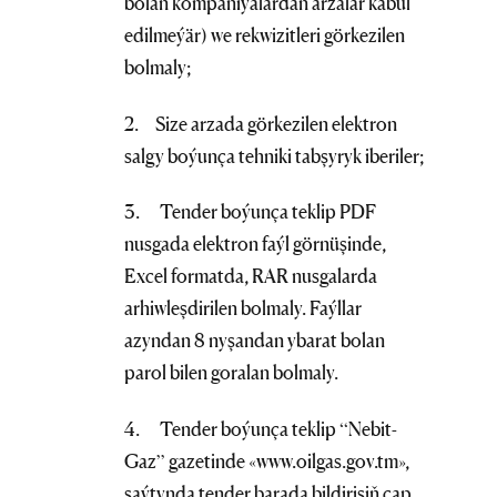
bolan kompaniýalardan arzalar kabul
edilmeýär) we rekwizitleri görkezilen
bolmaly;
2. Size arzada görkezilen elektron
salgy boýunça tehniki tabşyryk iberiler;
3. Tender boýunça teklip PDF
nusgada elektron faýl görnüşinde,
Excel formatda, RAR nusgalarda
arhiwleşdirilen bolmaly. Faýllar
azyndan 8 nyşandan ybarat bolan
parol bilen goralan bolmaly.
4. Tender boýunça teklip “Nebit-
Gaz” gazetinde «www.oilgas.gov.tm»,
saýtynda tender barada bildirişiň çap