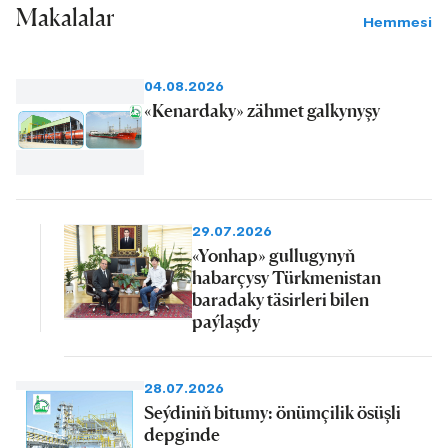
Makalalar
Hemmesi
04.08.2026
«Kenardaky» zähmet galkynyşy
29.07.2026
«Yonhap» gullugynyň
habarçysy Türkmenistan
baradaky täsirleri bilen
paýlaşdy
28.07.2026
Seýdiniň bitumy: önümçilik ösüşli
depginde