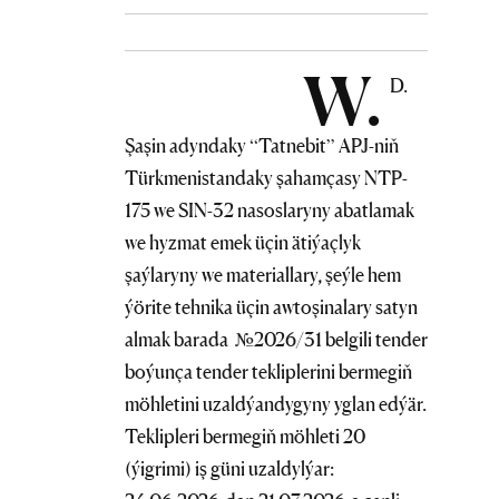
W.
D.
Şaşin adyndaky “Tatnebit” APJ-niň
Türkmenistandaky şahamçasy NTP-
175 we SIN-32 nasoslaryny abatlamak
we hyzmat emek üçin ätiýaçlyk
şaýlaryny we materiallary, şeýle hem
ýörite tehnika üçin awtoşinalary satyn
almak barada №2026/31 belgili tender
boýunça tender tekliplerini bermegiň
möhletini uzaldýandygyny yglan edýär.
Teklipleri bermegiň möhleti 20
(ýigrimi) iş güni uzaldylýar: