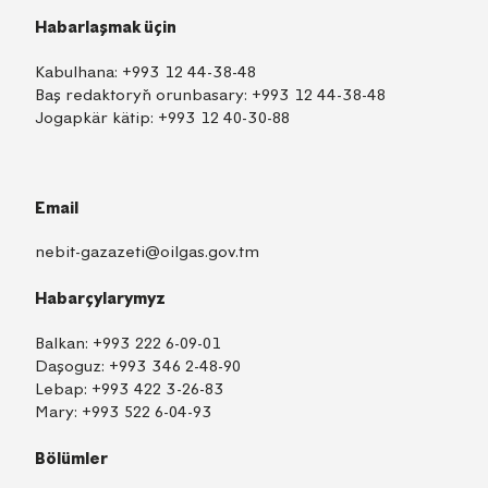
Habarlaşmak üçin
Kabulhana:
+993 12 44-38-48
Baş redaktoryň orunbasary:
+993 12 44-38-48
Jogapkär kätip:
+993 12 40-30-88
Email
nebit-gazazeti@oilgas.gov.tm
Habarçylarymyz
Balkan:
+993 222 6-09-01
Daşoguz:
+993 346 2-48-90
Lebap:
+993 422 3-26-83
Mary:
+993 522 6-04-93
Bölümler