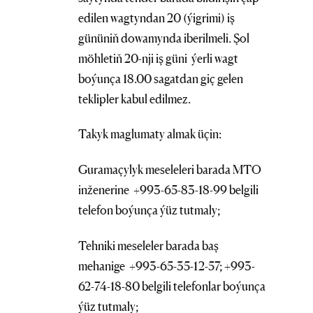
edilen wagtyndan 20 (ýigrimi) iş
gününiň dowamynda iberilmeli. Şol
möhletiň 20-nji iş güni ýerli wagt
boýunça 18.00 sagatdan giç gelen
teklipler kabul edilmez.
Takyk maglumaty almak üçin:
Guramaçylyk meseleleri barada MTO
inženerine +993-65-83-18-99 belgili
telefon boýunça ýüz tutmaly;
Tehniki meseleler barada baş
mehanige +993-65-35-12-57; +993-
62-74-18-80 belgili telefonlar boýunça
ýüz tutmaly;