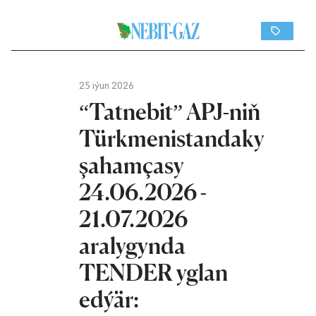
25 iýun 2026
“Tatnebit” APJ-niň
Türkmenistandaky
şahamçasy
24.06.2026 -
21.07.2026
aralygynda
TENDER yglan
edýär: