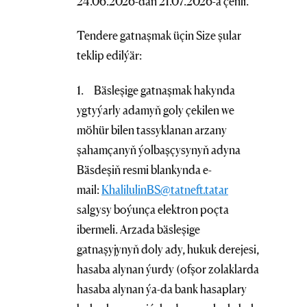
24.06.2026-dan 21.07.2026-a çenli.
Tendere gatnaşmak üçin Size şular
teklip edilýär:
1. Bäsleşige gatnaşmak hakynda
ygtyýarly adamyň goly çekilen we
möhür bilen tassyklanan arzany
şahamçanyň ýolbaşçysynyň adyna
Bäsdeşiň resmi blankynda e-
mail:
KhalilulinBS@tatneft.tatar
salgysy boýunça elektron poçta
ibermeli. Arzada bäsleşige
gatnaşyjynyň doly ady, hukuk derejesi,
hasaba alynan ýurdy (ofşor zolaklarda
hasaba alynan ýa-da bank hasaplary