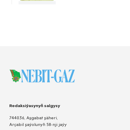
Redaksiýasynyň salgysy
744036, Aşgabat şäheri,
Arçabil şaýolunyň 58-nji jaýy