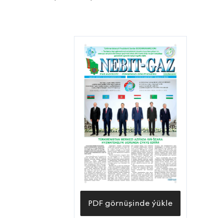
PDF görnüşinde ýükle