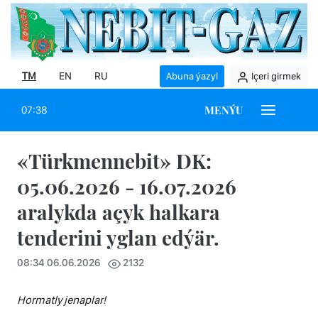
TM
EN
RU
Abuna ýazyl
Içeri girmek
MENÝU
07:38
«Türkmennebit» DK:
05.06.2026 - 16.07.2026
aralykda açyk halkara
tenderini yglan edýär.
08:34 06.06.2026
2132
Hormatly jenaplar
!