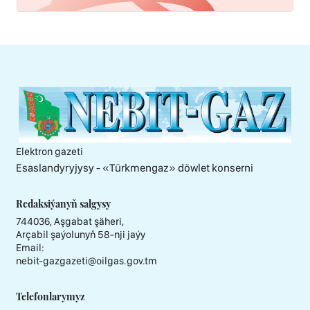
Elektron gazeti
Esaslandyryjysy - «Тürkmengaz» döwlet konserni
Redaksiýanyň salgysy
744036, Aşgabat şäheri,
Arçabil şaýolunyň 58-nji jaýy
Email:
nebit-gazgazeti@oilgas.gov.tm
Telefonlarymyz