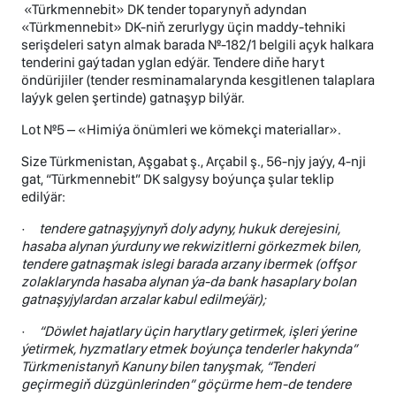
«Türkmennebit» DK tender toparynyň adyndan
«Türkmennebit» DK-niň zerurlygy üçin maddy-tehniki
serişdeleri satyn almak barada №-182/1 belgili açyk halkara
tenderini gaýtadan yglan edýär. Tendere diňe haryt
öndürijiler (tender resminamalarynda kesgitlenen talaplara
laýyk gelen şertinde) gatnaşyp bilýär.
Lot №5 – «Himiýa önümleri we kömekçi materiallar».
Size Türkmenistan, Aşgabat ş., Arçabil ş., 56-njy jaýy, 4-nji
gat, “Türkmennebit” DK salgysy boýunça şular teklip
edilýär:
·
tendere gatnaşyjynyň doly adyny, hukuk derejesini,
hasaba alynan ýurduny we rekwizitlerni görkezmek bilen,
tendere gatnaşmak islegi barada arzany ibermek (offşor
zolaklarynda hasaba alynan ýa-da bank hasaplary bolan
gatnaşyjylardan arzalar kabul edilmeýär)
;
·
“Döwlet hajatlary üçin harytlary getirmek, işleri ýerine
ýetirmek, hyzmatlary etmek boýunça tenderler hakynda”
Türkmenistanyň Kanuny bilen tanyşmak, “Tenderi
geçirmegiň düzgünlerinden” göçürme hem-de tendere