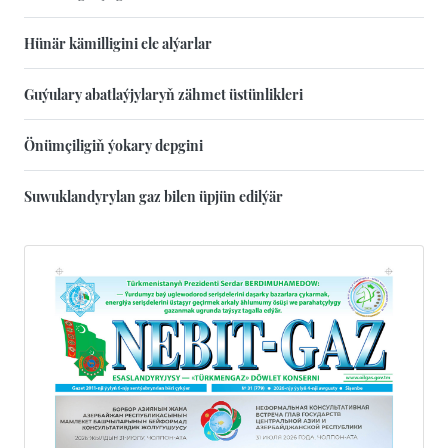
Hünär kämilligini ele alýarlar
Guýulary abatlaýjylaryň zähmet üstünlikleri
Önümçiligiň ýokary depgini
Suwuklandyrylan gaz bilen üpjün edilýär