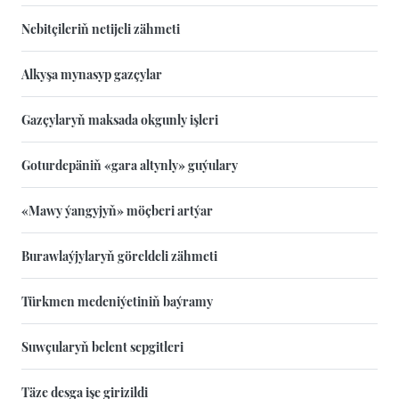
Nebitçileriň netijeli zähmeti
Alkyşa mynasyp gazçylar
Gazçylaryň maksada okgunly işleri
Goturdepäniň «gara altynly» guýulary
«Mawy ýangyjyň» möçberi artýar
Burawlaýjylaryň göreldeli zähmeti
Türkmen medeniýetiniň baýramy
Suwçularyň belent sepgitleri
Täze desga işe girizildi