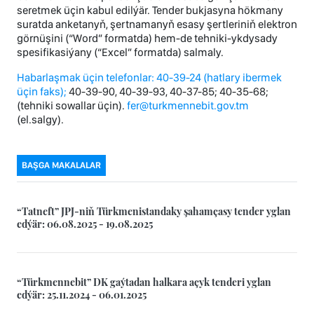
seretmek üçin kabul edilýär. Tender bukjasyna hökmany
suratda anketanyň, şertnamanyň esasy şertleriniň elektron
görnüşini (“Word” formatda) hem-de tehniki-ykdysady
spesifikasiýany (“Excel” formatda) salmaly.
Habarlaşmak üçin telefonlar: 40-39-24 (hatlary ibermek
üçin faks);
40-39-90, 40-39-93, 40-37-85; 40-35-68;
(tehniki sowallar üçin).
fer@turkmennebit.gov.tm
(el.salgy).
BAŞGA MAKALALAR
“Tatneft” JPJ-niň Türkmenistandaky şahamçasy tender yglan
edýär: 06.08.2025 - 19.08.2025
“Türkmennebit” DK gaýtadan halkara açyk tenderi yglan
edýär: 25.11.2024 - 06.01.2025