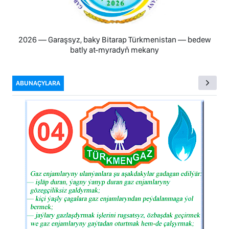
2026 — Garaşsyz, baky Bitarap Türkmenistan — bedew
batly at-myradyň mekany
ABUNAÇYLARA