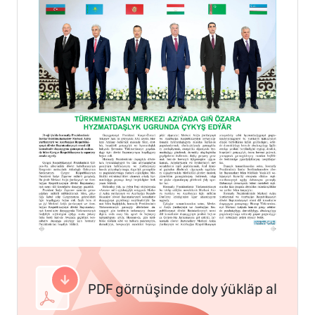
PDF görnüşinde doly ýükläp al