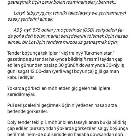
gatnaşmak üçin zerur bolan resminamalary bermek;
.
·
Lotyň tabşyrygyny, tehniki talaplaryny we şertnamanyň
esasy şertlerini almak
;
·
ABŞ-nyň 575 dollary möçberinde (GSB) serişdeleri ýa-
da şoňa deň bolan manat serişdelerini tölemek üçin hasap
almak, bir Lot üçin tendere muzdsuz gatnaşmak üçin
;
Tender boýunça teklipler “Neýtralnyý Türkmenistan”
gazetinde şu tender hakynda bildirişiň resmi taýdan çap
edilen gününden başlap 30 günüň dowamynda 30-njy iş
güni sagat 12.00-dan (ýerli wagt boýunça) gijä galman
kabul edilýär.
Ýokarda görkezilen möhletden giç gelen tekliplere
seredilmeýär.
Pul serişdelerini geçirmek üçin niýetlenen hasap arza
berlende görkeziler.
Doly tender teklipli, möhür bilen tassyklanan bukja bildiriş
çap edilen pursatyndan ýokarda görkezilen salgy boýunça
berilmeli hem-de pul serişdeleri hasaba gowşandan soň