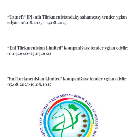
“Tatneft” JPJ-niň Türkmenistandaky şahamçasy tender yglan
edýär: 06.08.2025 - 14.08.2025
“Eni Türkmenistan Limited” kompaniýasy tender yglan edýär:
01.03.2022-23.03.2022
"Eni Turkmenistan Limited" kompaniýasy tender yglan edýär:
05.08.2025-19.08.2025