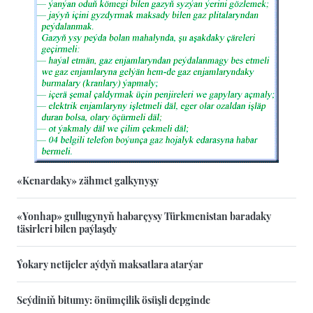
«Kenardaky» zähmet galkynyşy
«Yonhap» gullugynyň habarçysy Türkmenistan baradaky
täsirleri bilen paýlaşdy
Ýokary netijeler aýdyň maksatlara atarýar
Seýdiniň bitumy: önümçilik ösüşli depginde