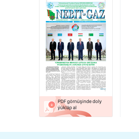
PDF görnüşinde doly
ýükläp al