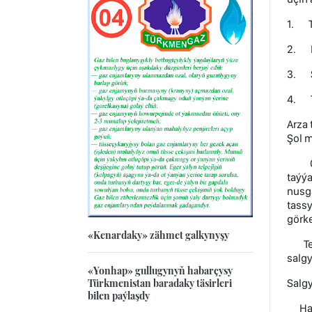
1. T
2. K
3. So
4. T
Arza 
Şol 
Gyzy
taýýa
nusg
tassy
görke
«Kenardaky» zähmet galkynyşy
Tend
salgy
«Yonhap» gullugynyň habarçysy
Türkmenistan baradaky täsirleri
Salgy
bilen paýlaşdy
Haba