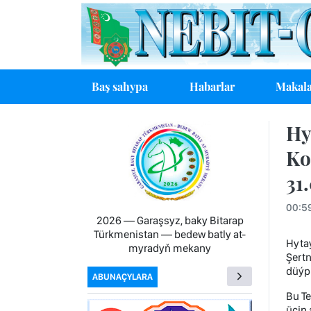
Baş sahypa
Habarlar
Makala
Hy
Ko
31
00:5
2026 — Garaşsyz, baky Bitarap
Türkmenistan — bedew batly at-
Hytaý
myradyň mekany
Şert
düýpl
ABUNAÇYLARA
Bu T
üçin 