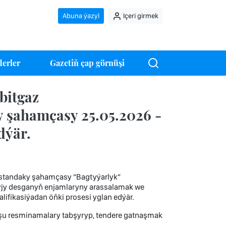
Abuna ýazyl
Içeri girmek
erler
Gazetiň çap görnüşi
bitgaz
 şahamçasy 25.05.2026 -
dýär.
nistandaky şahamçasy “Bagtyýarlyk”
ýjy desganyň enjamlaryny arassalamak we
ifikasiýadan öňki prosesi yglan edýär.
şu resminamalary tabşyryp, tendere gatnaşmak