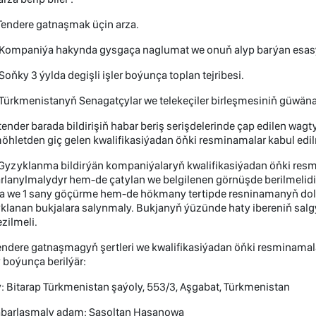
endere gatnaşmak üçin arza.
ompaniýa hakynda gysgaça naglumat we onuň alyp barýan esasy 
ňky 3 ýylda degişli işler boýunça toplan tejribesi.
ürkmenistanyň Senagatçylar we telekeçiler birleşmesiniň güwän
tender barada bildirişiň habar beriş serişdelerinde çap edilen wa
möhletden giç gelen kwalifikasiýadan öňki resminamalar kabul e
klanma bildirýän kompaniýalaryň kwalifikasiýadan öňki resmina
rlanylmalydyr hem-de çatylan we belgilenen görnüşde berilmelidir
a we 1 sany göçürme hem-de hökmany tertipde resninamanyň doly 
klanan bukjalara salynmaly. Bukjanyň ýüzünde haty ibereniň salg
zilmeli.
ere gatnaşmagyň şertleri we kwalifikasiýadan öňki resminamala
 boýunça berilýär:
: Bitarap Türkmenistan şaýoly, 553/3, Aşgabat, Türkmenistan
rlaşmaly adam: Şasoltan Hasanowa