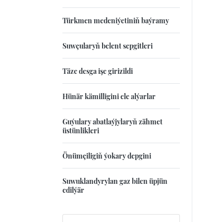
Türkmen medeniýetiniň baýramy
Suwçularyň belent sepgitleri
Täze desga işe girizildi
Hünär kämilligini ele alýarlar
Guýulary abatlaýjylaryň zähmet
üstünlikleri
Önümçiligiň ýokary depgini
Suwuklandyrylan gaz bilen üpjün
edilýär