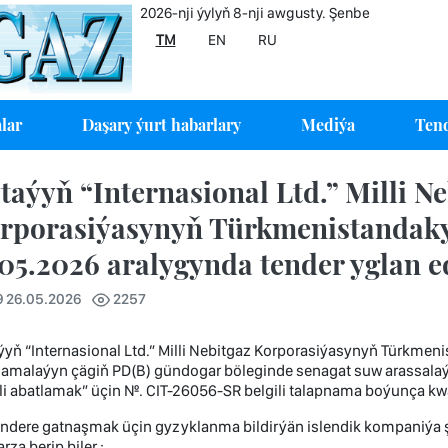
2026-nji ýylyň 8-nji awgusty. Şenbe
TM
EN
RU
lar
Daşary ýurt habarlary
Mediýa
Tend
taýyň “Internasional Ltd.” Milli Ne
rporasiýasynyň Türkmenistandaky
.05.2026 aralygynda tender yglan e
9 26.05.2026
2257
yň “Internasional Ltd.” Milli Nebitgaz Korporasiýasynyň Türkme
namalaýyn çägiň PD(B) gündogar böleginde senagat suw arassala
i abatlamak” üçin №. CIT-26056-SR belgili talapnama boýunça kwal
endere gatnaşmak üçin gyzyklanma bildirýän islendik kompaniýa 
arza berip biler :