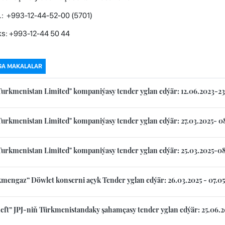
: +993-12-44-52-00 (5701)
: +993-12-44 50 44
GA MAKALALAR
Turkmenistan Limited" kompaniýasy tender yglan edýär: 12.06.2023-2
Turkmenistan Limited" kompaniýasy tender yglan edýär: 27.03.2025- 0
Turkmenistan Limited" kompaniýasy tender yglan edýär: 25.03.2025-0
mengaz” Döwlet konserni açyk Tender yglan edýär: 26.03.2025 - 07.05
eft” JPJ-niň Türkmenistandaky şahamçasy tender yglan edýär: 25.06.2