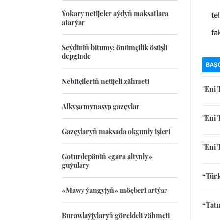
Ýokary netijeler aýdyň maksatlara
tel.
atarýar
faks
Seýdiniň bitumy: önümçilik ösüşli
depginde
BAŞ
Nebitçileriň netijeli zähmeti
"Eni 
Alkyşa mynasyp gazçylar
"Eni 
Gazçylaryň maksada okgunly işleri
"Eni 
Goturdepäniň «gara altynly»
guýulary
“Türk
«Mawy ýangyjyň» möçberi artýar
“Tatn
Burawlaýjylaryň göreldeli zähmeti