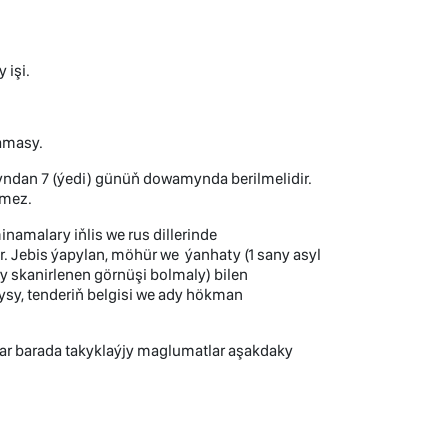
işi.
amasy.
gtyndan 7 (ýedi) günüň dowamynda berilmelidir.
dilmez.
malary iňlis we rus dillerinde
. Jebis ýapylan, möhür we ýanhaty (1 sany asyl
skanirlenen görnüşi bolmaly) bilen
ysy, tenderiň belgisi we ady hökman
r barada takyklaýjy maglumatlar aşakdaky