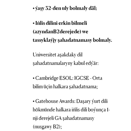
•
ýaşy 32
-den
uly bolmaly däl
;
• Iňlis dilini erkin bilme
li
(
azyndan
B2
dereje
de
) we
tassyklaýjy şahadatnama
sy bolmaly
.
Uniwersitet aşakdaky dil
şahadatnamalaryny kabul edýär:
• Cambridge ESOL: IGCSE - Orta
bilim üçin halkara şahadatnama;
• Gatehouse Awards: Daşary ýurt dili
hökmünde halkara iňlis dili boýunça 1-
nji derejeli GA şahadatnamasy
(nusgawy B2);