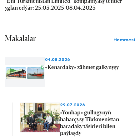
"Eni Turkmenistan Limited" kompaniýasy tender
yglan edýär: 25.03.2025-08.04.2025
Makalalar
Hemmesi
04.08.2026
«Kenardaky» zähmet galkynyşy
29.07.2026
«Yonhap» gullugynyň
habarçysy Türkmenistan
baradaky täsirleri bilen
paýlaşdy