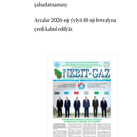
şahadatnamasy
Arzalar 2026-njy ýylyň 18-nji fewralyna
çenli kabul edilýär.