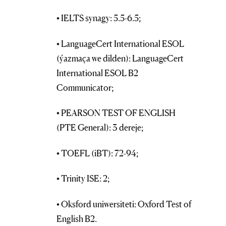
• IELTS synagy: 5.5-6.5;
• LanguageCert International ESOL
(ýazmaça we dilden): LanguageCert
International ESOL B2
Communicator;
• PEARSON TEST OF ENGLISH
(PTE General): 3 dereje;
• TOEFL (iBT): 72-94;
• Trinity ISE: 2;
• Oksford uniwersiteti: Oxford Test of
English B2.