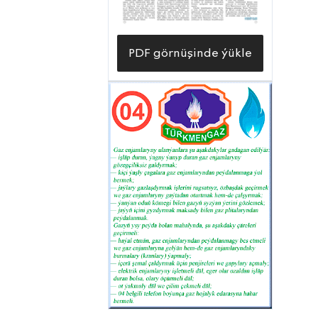
PDF görnüşinde ýükle