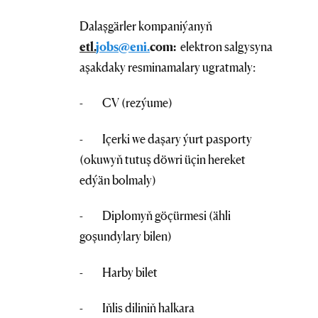
Dalaşgärler kompaniýanyň
etl.
jobs
@eni
.
com
:
elektron salgysyna
aşakdaky resminamalary ugratmaly:
- CV (rezýume)
- Içerki we daşary ýurt pasporty
(okuwyň tutuş döwri üçin hereket
edýän bolmaly)
- Diplomyň göçürmesi (ähli
goşundylary bilen)
- Harby bilet
- Iňlis diliniň halkara