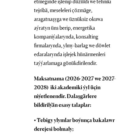
etmeginde işlenip düzüldi we tehniki
tejribä, meseleleri çözmäge,
aragatnaşyga we üznüksiz okuwa
aýratyn üns berip, energetika
kompaniýalarynda, konsalting
firmalarynda, ylmy-barlag we döwlet
edaralarynda işlejek hünärmenleri
taýýarlamaga gönükdirilendir.
Maksatnama
(
2026-2027 we 2027-
2028
)
iki akademiki ýyl üçin
niýetlenendir.
Dalaşgärlere
bildirilýän esasy talaplar
:
• Tebigy ylymlar boýunça bakalawr
derejesi
bolmaly
;