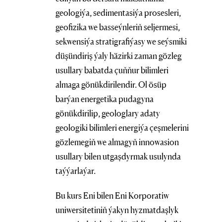
geologiýa, sedimentasiýa prosesleri,
geofizika we basseýnleriň seljermesi,
sekwensiýa stratigrafiýasy we seýsmiki
düşündiriş ýaly häzirki zaman gözleg
usullary babatda çuňňur bilimleri
almaga gönükdirilendir. Ol ösüp
barýan energetika pudagyna
gönükdirilip, geologlary adaty
geologiki bilimleri energiýa çeşmelerini
gözlemegiň we almagyň innowasion
usullary bilen utgaşdyrmak usulynda
taýýarlaýar.
Bu kurs Eni bilen Eni Korporatiw
uniwersitetiniň ýakyn hyzmatdaşlyk