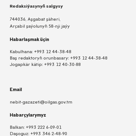
Redaksiýasynyň salgysy
744036, Aşgabat şäheri,
Arçabil şaýolunyň 58-nji jaýy
Habarlaşmak üçin
Kabulhana:
+993 12 44-38-48
Baş redaktoryň orunbasary:
+993 12 44-38-48
Jogapkär kätip:
+993 12 40-30-88
Email
nebit-gazazeti@oilgas.gov.tm
Habarçylarymyz
Balkan:
+993 222 6-09-01
Daşoguz:
+993 346 2-48-90