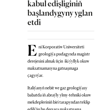
kabul edişliginiň
başlandygyny yglan
etdi
E
ni Korporatiw Uniwersiteti
geologiýa pudagynda magistr
derejesini almak üçin iki ýyllyk okuw
maksatnamasyna gatnaşmaga
çagyrýar.
Italiýanyň nebit we gaz geologiýasy
babatda iň abraýly ylmy-tehniki okuw
mekdepleriniň biri tarapyndan teklip
edilýän bu dersara maksatnama