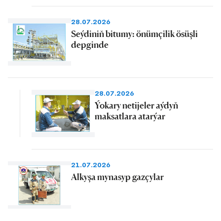
28.07.2026
Seýdiniň bitumy: önümçilik ösüşli
depginde
28.07.2026
Ýokary netijeler aýdyň
maksatlara atarýar
21.07.2026
Alkyşa mynasyp gazçylar