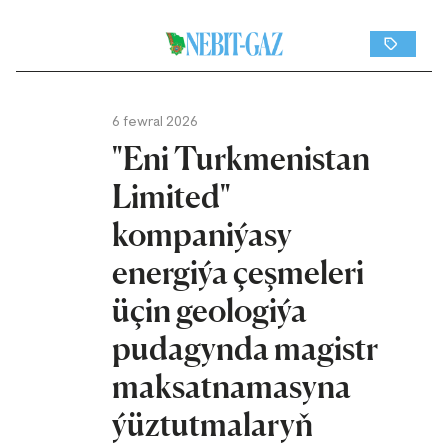
6 fewral 2026
"Eni Turkmenistan
Limited"
kompaniýasy
energiýa çeşmeleri
üçin geologiýa
pudagynda magistr
maksatnamasyna
ýüztutmalaryň