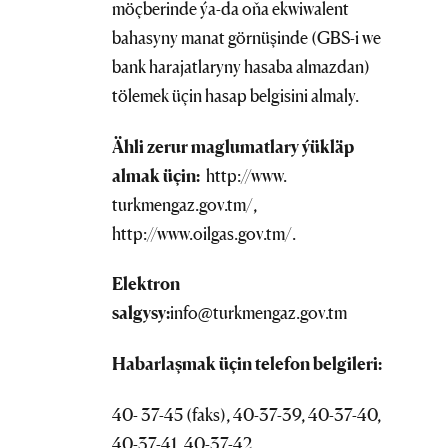
möçberinde ýa-da oňa ekwiwalent
bahasyny manat görnüşinde (GBS-i we
bank harajatlaryny hasaba almazdan)
tölemek üçin hasap belgisini almaly.
Ähli zerur maglumatlary ýükläp
almak üçin:
http://www.
turkmengaz.gov.tm/,
http://www.oilgas.gov.tm/.
Elektron
salgysy:
info@turkmengaz.gov.tm
Habarlaşmak üçin telefon belgileri:
40- 37-45 (faks), 40-37-39, 40-37-40,
40-37-41, 40-37-42.