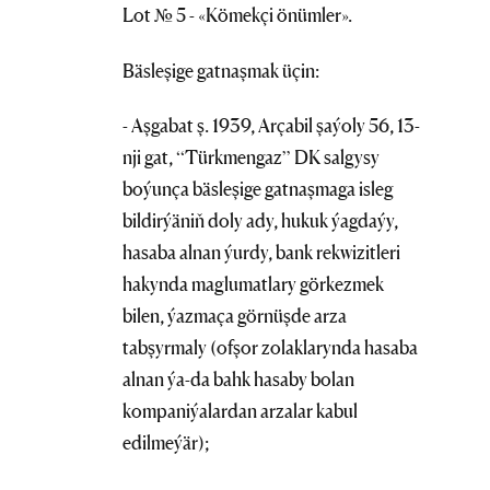
Lot № 5 - «Kömekçi önümler».
Bäsleşige gatnaşmak üçin:
- Aşgabat ş. 1939, Arçabil şaýoly 56, 13-
nji gat, “Türkmengaz” DK salgysy
boýunça bäsleşige gatnaşmaga isleg
bildirýäniň doly ady, hukuk ýagdaýy,
hasaba alnan ýurdy, bank rekwizitleri
hakynda maglumatlary görkezmek
bilen, ýazmaça görnüşde arza
tabşyrmaly (ofşor zolaklarynda hasaba
alnan ýa-da bahk hasaby bolan
kompaniýalardan arzalar kabul
edilmeýär);