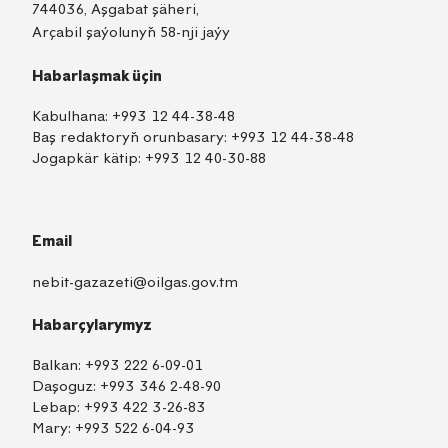
744036, Aşgabat şäheri,
Arçabil şaýolunyň 58-nji jaýy
Habarlaşmak üçin
Kabulhana:
+993 12 44-38-48
Baş redaktoryň orunbasary:
+993 12 44-38-48
Jogapkär kätip:
+993 12 40-30-88
Email
nebit-gazazeti@oilgas.gov.tm
Habarçylarymyz
Balkan:
+993 222 6-09-01
Daşoguz:
+993 346 2-48-90
Lebap:
+993 422 3-26-83
Mary:
+993 522 6-04-93