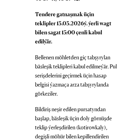
Tendere gatnaşmak üçin
teklipler
13.03.2026
ý. ýerli wagt
bilen sagat 15:00 çenli kabul
edilýär.
Bellenen möhletden giç tabşyrylan
bäsleşik teklipleri kabul edilmeýär. Pul
serişdelerini geçirmek üçin hasap
belgisi ýazmaça arza tabşyrylanda
görkeziler.
Bildiriş neşir edilen pursatyndan
başlap, bäsleşik üçin doly görnüşde
teklip ýerleşdirilen (kotirowkaly),
degişli möhür bilen kepillendirilen