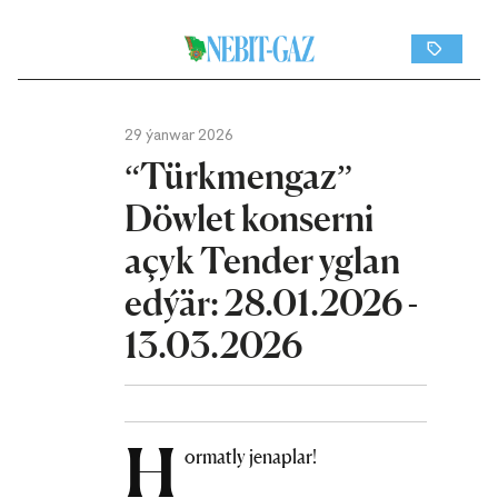
29 ýanwar 2026
“Türkmengaz”
Döwlet konserni
açyk Tender yglan
edýär: 28.01.2026 -
13.03.2026
H
ormatly jenaplar!