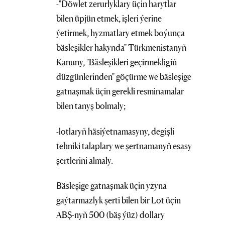
-"Döwlet zerurlyklary üçin harytlar
bilen üpjün etmek, işleri ýerine
ýetirmek, hyzmatlary etmek boýunça
bäsleşikler hakynda" Türkmenistanyň
Kanuny, "Bäsleşikleri geçirmekligiň
düzgünlerinden" göçürme we bäsleşige
gatnaşmak üçin gerekli resminamalar
bilen tanyş bolmaly;
-lotlaryň häsiýetnamasyny, degişli
tehniki talaplary we şertnamanyň esasy
şertlerini almaly.
Bäsleşige gatnaşmak üçin yzyna
gaýtarmazlyk şerti bilen bir Lot üçin
ABŞ-nyň 500 (bäş ýüz) dollary