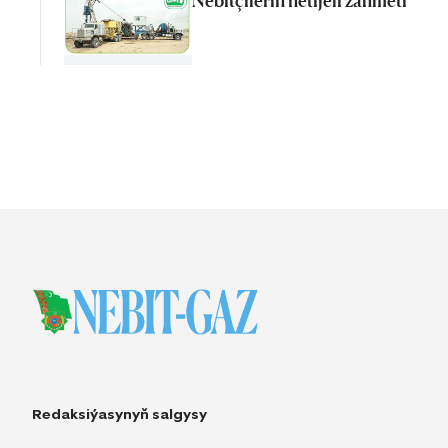
Nebitçileriň netijeli zähmeti
Redaksiýasynyň salgysy