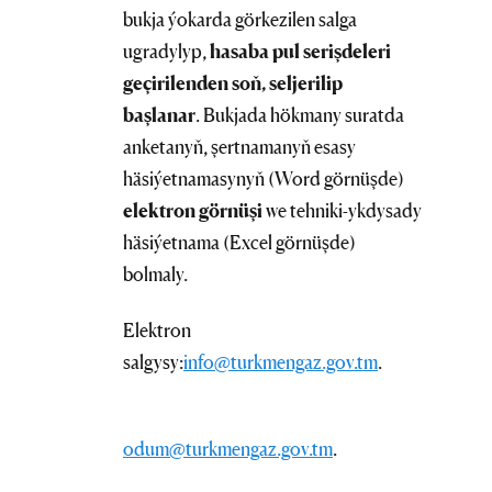
bukja ýokarda görkezilen salga
ugradylyp,
hasaba pul serişdeleri
geçirilenden soň, seljerilip
başlanar
. Bukjada hökmany suratda
anketanyň, şertnamanyň esasy
häsiýetnamasynyň (Word görnüşde)
elektron görnüşi
we tehniki-ykdysady
häsiýetnama (Excel görnüşde)
bolmaly.
Elektron
salgysy:
info@turkmengaz.gov.tm
.
odum@turkmengaz.gov.tm
.