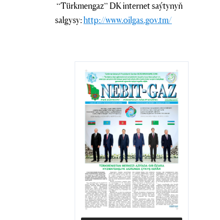
“Türkmengaz” DK internet saýtynyň
salgysy:
http://www.oilgas.gov.tm/