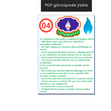
PDF görnüşinde ýükle