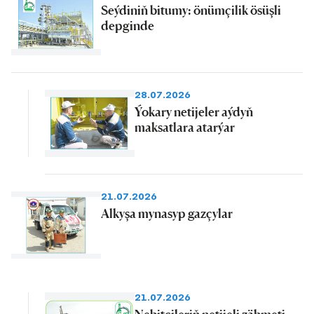
Seýdiniň bitumy: önümçilik ösüşli
depginde
28.07.2026
Ýokary netijeler aýdyň
maksatlara atarýar
21.07.2026
Alkyşa mynasyp gazçylar
21.07.2026