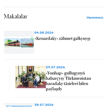
Makalalar
Hemmesi
04.08.2026
«Kenardaky» zähmet galkynyşy
29.07.2026
«Yonhap» gullugynyň
habarçysy Türkmenistan
baradaky täsirleri bilen
paýlaşdy
28.07.2026