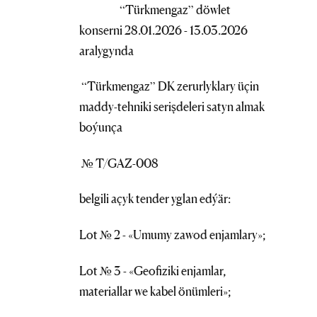
“Türkmengaz” döwlet
konserni 28.01.2026 - 13.03.2026
aralygynda
“Türkmengaz” DK zerurlyklary üçin
maddy-tehniki serişdeleri satyn almak
boýunça
№ T/GAZ-008
belgili açyk tender yglan edýär:
Lot № 2 - «Umumy zawod enjamlary»;
Lot № 3 - «Geofiziki enjamlar,
materiallar we kabel önümleri»;