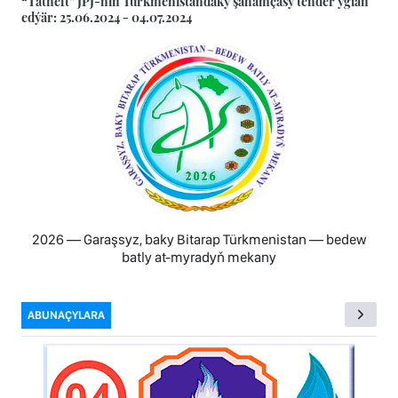
“Tatneft” JPJ-niň Türkmenistandaky şahamçasy tender yglan
edýär: 25.06.2024 - 04.07.2024
2026 — Garaşsyz, baky Bitarap Türkmenistan — bedew
batly at-myradyň mekany
ABUNAÇYLARA