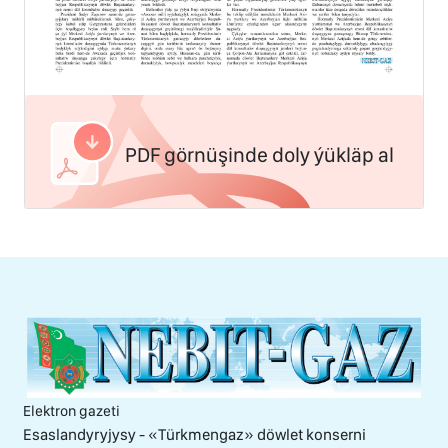
PDF görnüşinde doly ýükläp al
Elektron gazeti
Esaslandyryjysy - «Тürkmengaz» döwlet konserni