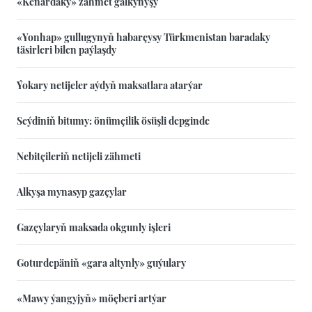
«Kenardaky» zähmet galkynyşy
«Yonhap» gullugynyň habarçysy Türkmenistan baradaky
täsirleri bilen paýlaşdy
Ýokary netijeler aýdyň maksatlara atarýar
Seýdiniň bitumy: önümçilik ösüşli depginde
Nebitçileriň netijeli zähmeti
Alkyşa mynasyp gazçylar
Gazçylaryň maksada okgunly işleri
Goturdepäniň «gara altynly» guýulary
«Mawy ýangyjyň» möçberi artýar