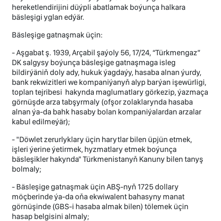
hereketlendirijini düýpli abatlamak boýunça halkara
bäsleşigi yglan edýär.
Bäsleşige gatnaşmak üçin:
- Aşgabat ş. 1939, Arçabil şaýoly 56, 17/24, “Türkmengaz”
DK salgysy boýunça bäsleşige gatnaşmaga isleg
bildirýäniň doly ady, hukuk ýagdaýy, hasaba alnan ýurdy,
bank rekwizitleri we kompaniýanyň alyp barýan işewürligi,
toplan tejribesi hakynda maglumatlary görkezip, ýazmaça
görnüşde arza tabşyrmaly (ofşor zolaklarynda hasaba
alnan ýa-da bahk hasaby bolan kompaniýalardan arzalar
kabul edilmeýär);
- "Döwlet zerurlyklary üçin harytlar bilen üpjün etmek,
işleri ýerine ýetirmek, hyzmatlary etmek boýunça
bäsleşikler hakynda" Türkmenistanyň Kanuny bilen tanyş
bolmaly;
- Bäsleşige gatnaşmak üçin ABŞ-nyň 1725 dollary
möçberinde ýa-da oňa ekwiwalent bahasyny manat
görnüşinde (GBS-i hasaba almak bilen) tölemek üçin
hasap belgisini almaly;