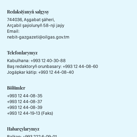
Redaksiýanyň salgysy
744036, Aşgabat şäheri,
Arçabil şaýolunyň 58-nji jaýy
Email:
nebit-gazgazeti@oilgas.gov.tm
Telefonlarymyz
Kabulhana:
+993 12 40-30-88
Baş redaktoryň orunbasary:
+993 12 44-08-60
Jogäpkar kätip:
+993 12 44-08-40
Bölümler
+993 12 44-08-35
+993 12 44-08-37
+993 12 44-08-39
+993 12 44-19-13 (Faks)
Habarçylarymyz
Balkan: +993 222 6-09-01