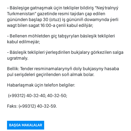
- Bäsleşige gatnaşmak üçin teklipler bildiriş “Neýtralnyý
Turkmenistan” gazetinde resmi taýdan çap edilen
gününden başlap 30 (otuz) iş gününiň dowamynda ýerli
wagt bilen sagat 16:00-a çenli kabul edilýär;
- Bellenen möhletden giç tabşyrylan bäsleşik teklipleri
kabul edilmeýär;
- Bäsleşik teklipleri ýerleşdirilen bukjalary görkezilen salga
ugratmaly.
Bellik: Tender resminamalarynyň doly bukjasyny hasaba
pul serişdeleri geçirilenden soň almak bolar.
Habarlaşmak üçin telefon belgiler:
(+99312) 40-32-40, 40-32-50;
Faks: (+99312) 40-32-59.
BAŞGA MAKALALAR