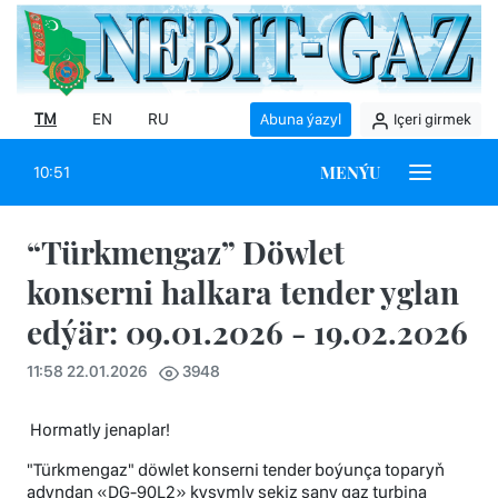
TM
EN
RU
Abuna ýazyl
Içeri girmek
MENÝU
10:51
“Türkmengaz” Döwlet
konserni halkara tender yglan
edýär: 09.01.2026 - 19.02.2026
11:58 22.01.2026
3948
Hormatly jenaplar!
"Türkmengaz" döwlet konserni tender boýunça toparyň
adyndan «DG-90L2» kysymly sekiz sany gaz turbina