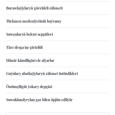
Burawlaýjylaryň göreldeli zähmeti
Türkmen medeniýetiniň baýramy
Suwçularyň belent sepgitleri
Täze desga işe girizildi
Hünär kämilligini ele alýarlar
Guýulary abatlaýjylaryň zähmet üstünlikleri
Önümçiligiň ýokary depgini
Suwuklandyrylan gaz bilen üpjün edilýär