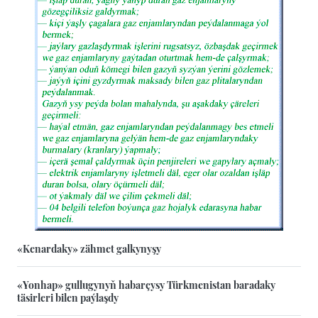
«Kenardaky» zähmet galkynyşy
«Yonhap» gullugynyň habarçysy Türkmenistan baradaky
täsirleri bilen paýlaşdy