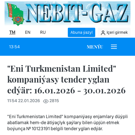
TM
EN
RU
Abuna ýazyl
Içeri girmek
MENÝU
13:54
"Eni Turkmenistan Limited"
kompaniýasy tender yglan
edýär: 16.01.2026 - 30.01.2026
11:54 22.01.2026
2815
"Eni Turkmenistan Limited" kompaniýasy enjamlary düýpli
abatlamak hem-de ätiýaçlyk şaýlary bilen üpjün etmek
boýunça № 10123191 belgili tender yglan edýär.