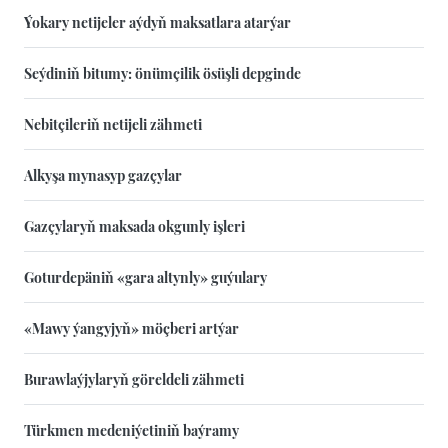
Ýokary netijeler aýdyň maksatlara atarýar
Seýdiniň bitumy: önümçilik ösüşli depginde
Nebitçileriň netijeli zähmeti
Alkyşa mynasyp gazçylar
Gazçylaryň maksada okgunly işleri
Goturdepäniň «gara altynly» guýulary
«Mawy ýangyjyň» möçberi artýar
Burawlaýjylaryň göreldeli zähmeti
Türkmen medeniýetiniň baýramy