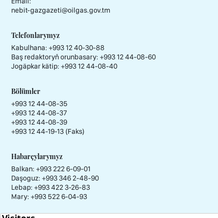
Email:
nebit-gazgazeti@oilgas.gov.tm
Telefonlarymyz
Kabulhana:
+993 12 40-30-88
Baş redaktoryň orunbasary:
+993 12 44-08-60
Jogäpkar kätip:
+993 12 44-08-40
Bölümler
+993 12 44-08-35
+993 12 44-08-37
+993 12 44-08-39
+993 12 44-19-13 (Faks)
Habarçylarymyz
Balkan: +993 222 6-09-01
Daşoguz: +993 346 2-48-90
Lebap: +993 422 3-26-83
Mary: +993 522 6-04-93