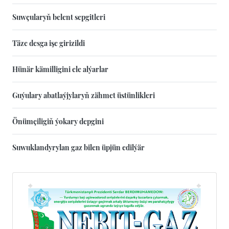
Suwçularyň belent sepgitleri
Täze desga işe girizildi
Hünär kämilligini ele alýarlar
Guýulary abatlaýjylaryň zähmet üstünlikleri
Önümçiligiň ýokary depgini
Suwuklandyrylan gaz bilen üpjün edilýär