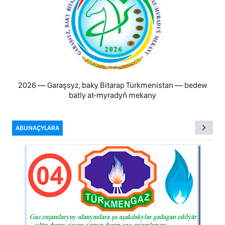
2026 — Garaşsyz, baky Bitarap Türkmenistan — bedew
batly at-myradyň mekany
ABUNAÇYLARA