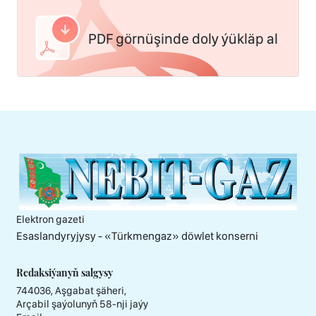
PDF görnüşinde doly ýükläp al
Elektron gazeti
Esaslandyryjysy - «Тürkmengaz» döwlet konserni
Redaksiýanyň salgysy
744036, Aşgabat şäheri,
Arçabil şaýolunyň 58-nji jaýy