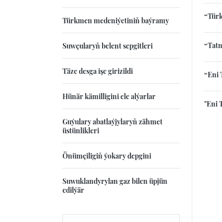
“Türk
Türkmen medeniýetiniň baýramy
“Tatn
Suwçularyň belent sepgitleri
Täze desga işe girizildi
“Eni 
Hünär kämilligini ele alýarlar
"Eni 
Guýulary abatlaýjylaryň zähmet
üstünlikleri
Önümçiligiň ýokary depgini
Suwuklandyrylan gaz bilen üpjün
edilýär