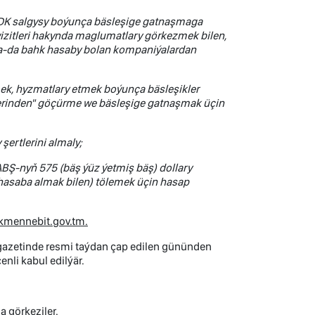
t” DK salgysy boýunça bäsleşige gatnaşmaga
kwizitleri hakynda maglumatlary görkezmek bilen,
ýa-da bahk hasaby bolan kompaniýalardan
irmek, hyzmatlary etmek boýunça bäsleşikler
lerinden" göçürme we bäsleşige gatnaşmak üçin
şertlerini almaly;
ABŞ-nyň 575 (bäş ýüz ýetmiş bäş) dollary
asaba almak bilen) tölemek üçin hasap
rkmennebit.gov.tm.
 gazetinde resmi taýdan çap edilen gününden
nli kabul edilýär.
a görkeziler.