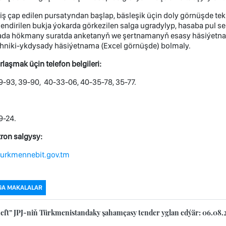
riş çap edilen pursatyndan başlap, bäsleşik üçin doly görnüşde tekl
lendirilen bukja ýokarda görkezilen salga ugradylyp, hasaba pul seri
ada hökmany suratda anketanyň we şertnamanyň esasy häsiýetna
ehniki-ykdysady häsiýetnama (Excel görnüşde) bolmaly.
rlaşmak üçin
telefon
belgileri:
-93, 39-90, 40-33-06, 40-35-78, 35-77.
9-24.
tron salgysy:
turkmennebit.gov.tm
GA MAKALALAR
eft” JPJ-niň Türkmenistandaky şahamçasy tender yglan edýär: 06.08.2