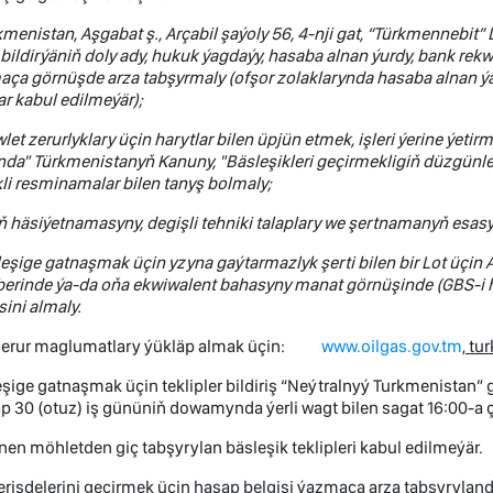
kmenistan, Aşgabat ş., Arçabil şaýoly 56, 4-nji gat, “Türkmennebi
 bildirýäniň doly ady, hukuk ýagdaýy, hasaba alnan ýurdy, bank re
aça görnüşde arza tabşyrmaly (ofşor zolaklarynda hasaba alnan 
ar kabul edilmeýär);
let zerurlyklary üçin harytlar bilen üpjün etmek, işleri ýerine ýet
nda" Türkmenistanyň Kanuny, "Bäsleşikleri geçirmekligiň düzgün
li resminamalar bilen tanyş bolmaly;
ň häsiýetnamasyny, degişli tehniki talaplary we şertnamanyň esasy 
eşige gatnaşmak üçin yzyna gaýtarmazlyk şerti bilen bir Lot üçin 
erinde ýa-da oňa ekwiwalent bahasyny manat görnüşinde (GBS-i h
sini almaly.
 zerur maglumatlary ýükläp almak üçin:
www.oilgas.gov.tm
, tu
şige gatnaşmak üçin teklipler bildiriş “Neýtralnyý Turkmenistan”
p 30 (otuz) iş gününiň dowamynda ýerli wagt bilen sagat 16:00-a çe
nen möhletden giç tabşyrylan bäsleşik teklipleri kabul edilmeýär.
erişdelerini geçirmek üçin hasap belgisi ýazmaça arza tabşyryland