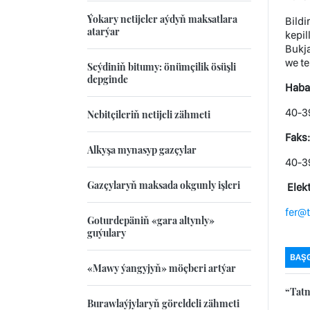
Ýokary netijeler aýdyň maksatlara
Bildi
atarýar
kepil
Bukj
we t
Seýdiniň bitumy: önümçilik ösüşli
depginde
Haba
40-39
Nebitçileriň netijeli zähmeti
Faks:
Alkyşa mynasyp gazçylar
40-3
Gazçylaryň maksada okgunly işleri
Elek
fer@
Goturdepäniň «gara altynly»
guýulary
BAŞ
«Mawy ýangyjyň» möçberi artýar
“Tatn
Burawlaýjylaryň göreldeli zähmeti