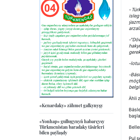
-
Tür
isleg
ýazm
arzal
-"Döw
haky
gerek
-lotu
-Bäsl
möçb
belgi
Ähli
«Kenardaky» zähmet galkynyşy
Bäsle
başla
«Yonhap» gullugynyň habarçysy
Türkmenistan baradaky täsirleri
Belle
bilen paýlaşdy
Pul s