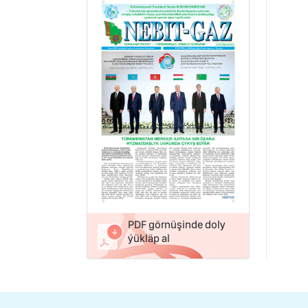
PDF görnüşinde doly
ýükläp al