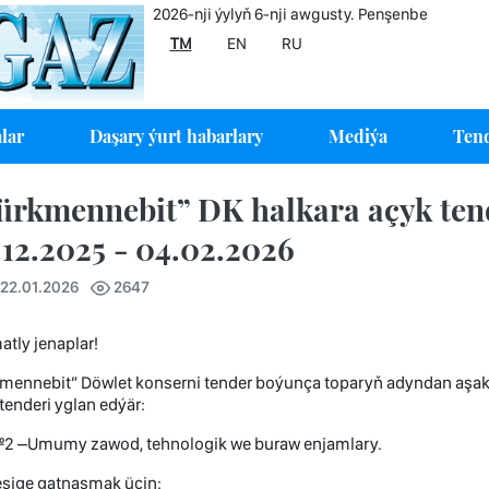
2026-nji ýylyň 6-nji awgusty. Penşenbe
TM
EN
RU
lar
Daşary ýurt habarlary
Mediýa
Tend
ürkmennebit” DK halkara açyk tend
.12.2025 - 04.02.2026
 22.01.2026
2647
tly jenaplar!
mennebit” Döwlet konserni tender boýunça toparyň adyndan aşakd
tenderi yglan edýär:
№2 –Umumy zawod, tehnologik we buraw enjamlary.
eşige gatnaşmak üçin: