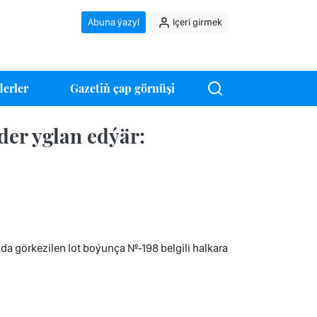
Abuna ýazyl
Içeri girmek
erler
Gazetiň çap görnüşi
er yglan edýär:
a görkezilen lot boýunça №-198 belgili halkara