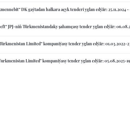
mennebit” DK gaýtadan halkara açyk tenderi yglan edýär: 25.11.2024 -
eft” JPJ-niň Türkmenistandaky şahamçasy tender yglan edýär: 06.08.2
Türkmenistan Limited” kompaniýasy tender yglan edýär: 01.03.2022-2
Turkmenistan Limited" kompaniýasy tender yglan edýär: 05.08.2025-1