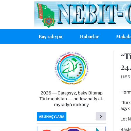
Baş sahypa
Habarlar
Makala
“T
24
11:55
Horma
2026 — Garaşsyz, baky Bitarap
Türkmenistan — bedew batly at-
“Türk
myradyň mekany
açyk 
ABUNAÇYLARA
Lot 
Bäsl