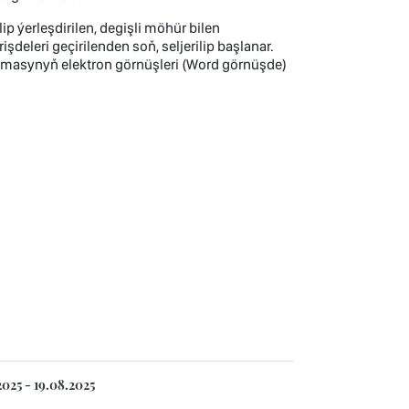
ip ýerleşdirilen, degişli möhür bilen
şdeleri geçirilenden soň, seljerilip başlanar.
masynyň elektron görnüşleri (Word görnüşde)
025 - 19.08.2025