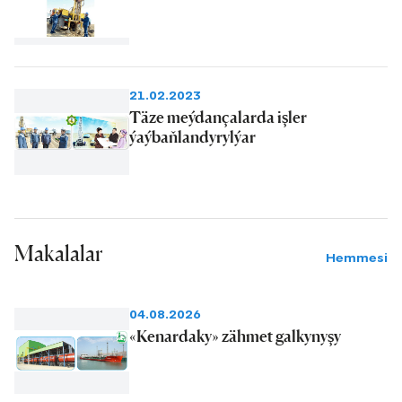
21.02.2023
Täze meýdançalarda işler
ýaýbaňlandyrylýar
Makalalar
Hemmesi
04.08.2026
«Kenardaky» zähmet galkynyşy