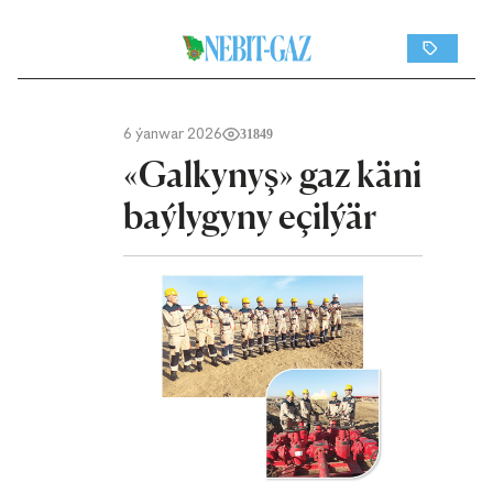
6 ýanwar 2026
31849
«Galkynyş» gaz käni
baýlygyny eçilýär