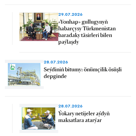
29.07.2026
«Yonhap» gullugynyň
habarçysy Türkmenistan
baradaky täsirleri bilen
paýlaşdy
28.07.2026
Seýdiniň bitumy: önümçilik ösüşli
depginde
28.07.2026
Ýokary netijeler aýdyň
maksatlara atarýar