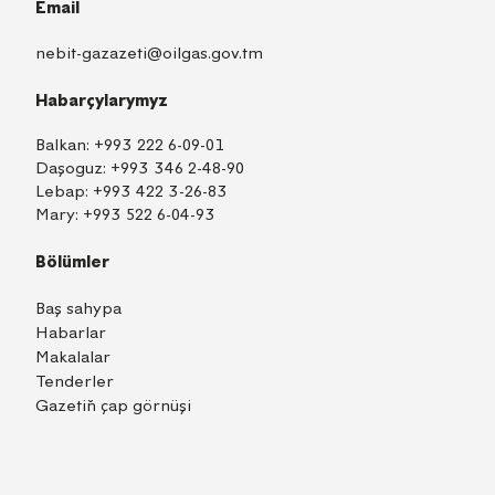
Email
nebit-gazazeti@oilgas.gov.tm
Habarçylarymyz
Balkan:
+993 222 6-09-01
Daşoguz:
+993 346 2-48-90
Lebap:
+993 422 3-26-83
Mary:
+993 522 6-04-93
Bölümler
Baş sahypa
Habarlar
Makalalar
Tenderler
Gazetiň çap görnüşi
TM
EN
RU
Içeri girmek