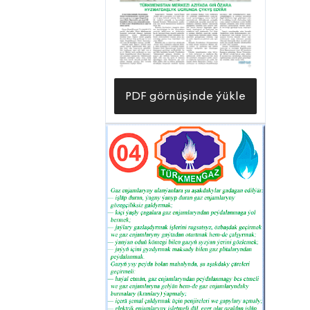
PDF görnüşinde ýükle