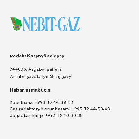
Redaksiýasynyň salgysy
744036, Aşgabat şäheri,
Arçabil şaýolunyň 58-nji jaýy
Habarlaşmak üçin
Kabulhana:
+993 12 44-38-48
Baş redaktoryň orunbasary:
+993 12 44-38-48
Jogapkär kätip:
+993 12 40-30-88