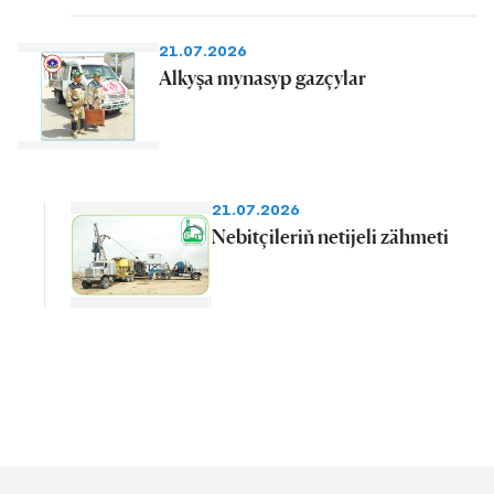
21.07.2026
Alkyşa mynasyp gazçylar
21.07.2026
Nebitçileriň netijeli zähmeti