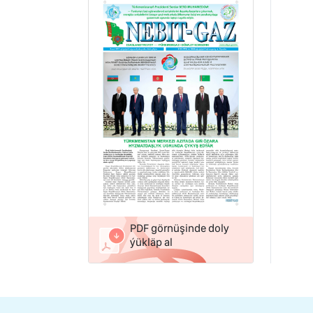
PDF görnüşinde doly
ýükläp al