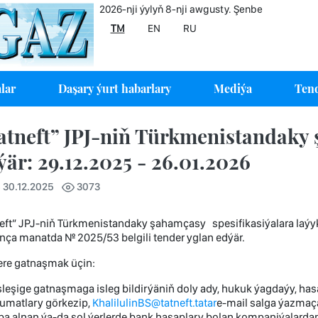
2026-nji ýylyň 8-nji awgusty. Şenbe
TM
EN
RU
lar
Daşary ýurt habarlary
Mediýa
Tend
atneft” JPJ-niň Türkmenistandaky 
ýär: 29.12.2025 - 26.01.2026
 30.12.2025
3073
eft” JPJ-niň Türkmenistandaky şahamçasy spesifikasiýalara laýyk
ça manatda № 2025/53 belgili tender yglan edýär.
ere gatnaşmak üçin:
sleşige gatnaşmaga isleg bildirýäniň doly ady, hukuk ýagdaýy, hasa
umatlary görkezip,
KhalilulinBS@tatneft.tatar
e-mail salga ýazmaça
a alnan ýa-da şol ýerlerde bank hasaplary bolan kompaniýalardan 