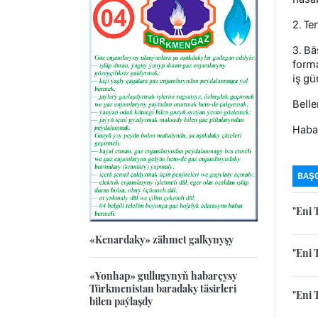
2. Te
3. Bä
forma
iş gü
Belle
Haba
BAŞ
"Eni 
«Kenardaky» zähmet galkynyşy
"Eni 
«Yonhap» gullugynyň habarçysy
Türkmenistan baradaky täsirleri
"Eni 
bilen paýlaşdy