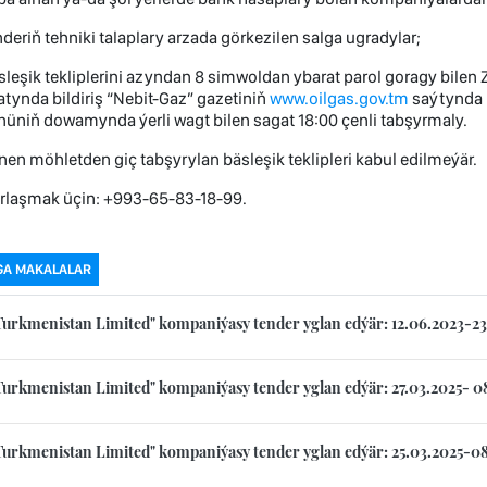
nderiň tehniki talaplary arzada görkezilen salga ugradylar;
sleşik tekliplerini azyndan 8 simwoldan ybarat parol goragy bilen
tynda bildiriş “Nebit-Gaz” gazetiniň
www.oilgas.gov.tm
saýtynda r
nüniň dowamynda ýerli wagt bilen sagat 18:00 çenli tabşyrmaly.
nen möhletden giç tabşyrylan bäsleşik teklipleri kabul edilmeýär.
rlaşmak üçin: +993-65-83-18-99.
GA MAKALALAR
Turkmenistan Limited" kompaniýasy tender yglan edýär: 12.06.2023-2
Turkmenistan Limited" kompaniýasy tender yglan edýär: 27.03.2025- 0
Turkmenistan Limited" kompaniýasy tender yglan edýär: 25.03.2025-0