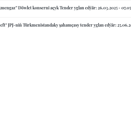
mengaz” Döwlet konserni açyk Tender yglan edýär: 26.03.2025 - 07.05
eft” JPJ-niň Türkmenistandaky şahamçasy tender yglan edýär: 25.06.2