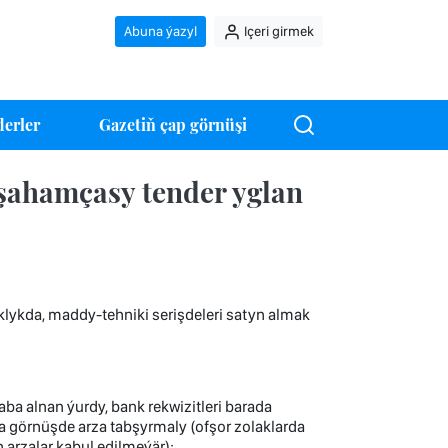
Abuna ýazyl
Içeri girmek
erler
Gazetiň çap görnüşi
şahamçasy tender yglan
lykda, maddy-tehniki serişdeleri satyn almak
ba alnan ýurdy, bank rekwizitleri barada
 görnüşde arza tabşyrmaly (ofşor zolaklarda
arzalar kabul edilmeýär);