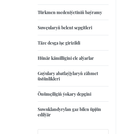
Türkmen medeniýetiniň baýramy
Suwçularyň belent sepgitleri
Täze desga işe girizildi
Hünär kämilligini ele alýarlar
Guýulary abatlaýjylaryň zähmet
üstünlikleri
Önümçiligiň ýokary depgini
Suwuklandyrylan gaz bilen üpjün
edilýär