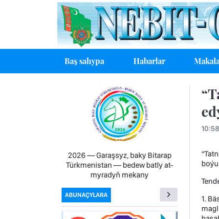
Baş sahypa
Habarlar
Makala
“T
ed
10:58
“Tatn
2026 — Garaşsyz, baky Bitarap
boýun
Türkmenistan — bedew batly at-
myradyň mekany
Tend
ABUNAÇYLARA
1. Bä
magl
hasab