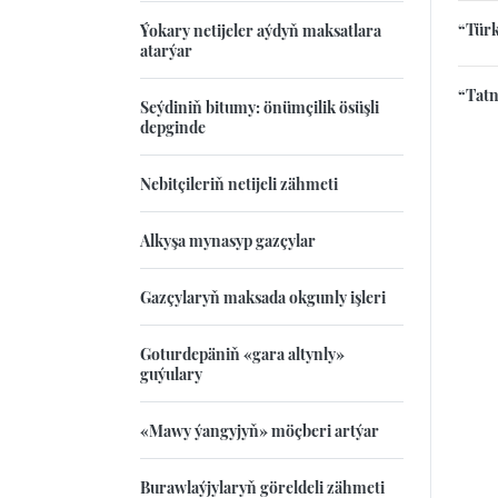
“Türk
Ýokary netijeler aýdyň maksatlara
atarýar
“Tatn
Seýdiniň bitumy: önümçilik ösüşli
depginde
Nebitçileriň netijeli zähmeti
Alkyşa mynasyp gazçylar
Gazçylaryň maksada okgunly işleri
Goturdepäniň «gara altynly»
guýulary
«Mawy ýangyjyň» möçberi artýar
Burawlaýjylaryň göreldeli zähmeti