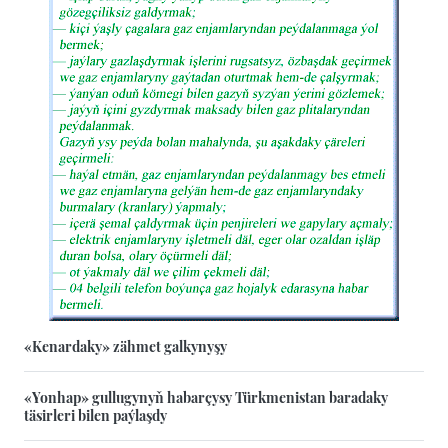
«Kenardaky» zähmet galkynyşy
«Yonhap» gullugynyň habarçysy Türkmenistan baradaky
täsirleri bilen paýlaşdy