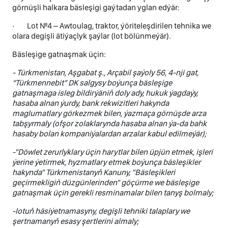
görnüşli halkara bäsleşigi gaýtadan yglan edýär:
· Lot №4 – Awtoulag, traktor, ýöriteleşdirilen tehnika we
olara degişli ätiýaçlyk şaýlar (lot bölünmeýär).
Bäsleşige gatnaşmak üçin:
-
Türkmenistan, Aşgabat ş., Arçabil şaýoly 56, 4-nji gat,
“Türkmennebit” DK salgysy boýunça bäsleşige
gatnaşmaga isleg bildirýäniň doly ady, hukuk ýagdaýy,
hasaba alnan ýurdy, bank rekwizitleri hakynda
maglumatlary görkezmek bilen, ýazmaça görnüşde arza
tabşyrmaly (ofşor zolaklarynda hasaba alnan ýa-da bahk
hasaby bolan kompaniýalardan arzalar kabul edilmeýär);
-"Döwlet zerurlyklary üçin harytlar bilen üpjün etmek, işleri
ýerine ýetirmek, hyzmatlary etmek boýunça bäsleşikler
hakynda" Türkmenistanyň Kanuny, "Bäsleşikleri
geçirmekligiň düzgünlerinden" göçürme we bäsleşige
gatnaşmak üçin gerekli resminamalar bilen tanyş bolmaly;
-lotuň häsiýetnamasyny, degişli tehniki talaplary we
şertnamanyň esasy şertlerini almaly;