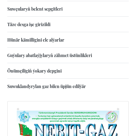
Suwçularyň belent sepgitleri
Täze desga işe girizildi
Hünär kämilligini ele alýarlar
Guýulary abatlaýjylaryň zähmet üstünlikleri
Önümçiligiň ýokary depgini
Suwuklandyrylan gaz bilen üpjün edilýär