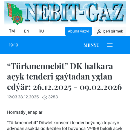
TM
EN
RU
Abuna ýazyl
Içeri girmek
MENÝU
19:19
“Türkmennebit” DK halkara
açyk tenderi gaýtadan yglan
edýär: 26.12.2025 - 09.02.2026
12:03 28.12.2025
3283
Hormatly jenaplar!
“Türkmennebit” Döwlet konserni tender boýunça toparyň
adyndan aşakda görkezilen lot boýunça №-198 belgili açyk