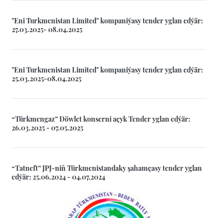
"Eni Turkmenistan Limited" kompaniýasy tender yglan edýär:
27.03.2025- 08.04.2025
"Eni Turkmenistan Limited" kompaniýasy tender yglan edýär:
25.03.2025-08.04.2025
“Türkmengaz” Döwlet konserni açyk Tender yglan edýär:
26.03.2025 - 07.05.2025
“Tatneft” JPJ-niň Türkmenistandaky şahamçasy tender yglan
edýär: 25.06.2024 - 04.07.2024