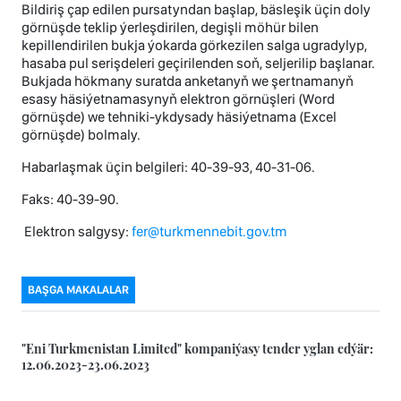
Bildiriş çap edilen pursatyndan başlap, bäsleşik üçin doly
görnüşde teklip ýerleşdirilen, degişli möhür bilen
kepillendirilen bukja ýokarda görkezilen salga ugradylyp,
hasaba pul serişdeleri geçirilenden soň, seljerilip başlanar.
Bukjada hökmany suratda anketanyň we şertnamanyň
esasy häsiýetnamasynyň elektron görnüşleri (Word
görnüşde) we tehniki-ykdysady häsiýetnama (Excel
görnüşde) bolmaly.
Habarlaşmak üçin belgileri: 40-39-93, 40-31-06.
Faks: 40-39-90.
Elektron salgysy:
fer@turkmennebit.gov.tm
BAŞGA MAKALALAR
"Eni Turkmenistan Limited" kompaniýasy tender yglan edýär:
12.06.2023-23.06.2023