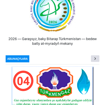
2026 — Garaşsyz, baky Bitarap Türkmenistan — bedew
batly at-myradyň mekany
ABUNAÇYLARA