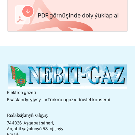
PDF görnüşinde doly ýükläp al
Elektron gazeti
Esaslandyryjysy - «Тürkmengaz» döwlet konserni
Redaksiýanyň salgysy
744036, Aşgabat şäheri,
Arçabil şaýolunyň 58-nji jaýy
Email: