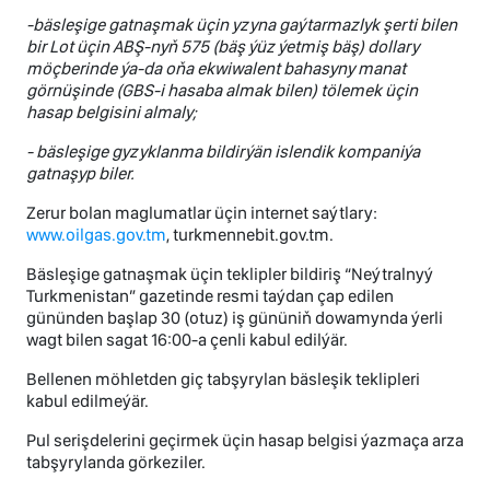
-bäsleşige gatnaşmak üçin yzyna gaýtarmazlyk şerti bilen
bir Lot üçin ABŞ-nyň 575 (bäş ýüz ýetmiş bäş) dollary
möçberinde ýa-da oňa ekwiwalent bahasyny manat
görnüşinde (GBS-i hasaba almak bilen) tölemek üçin
hasap belgisini almaly;
- bäsleşige gyzyklanma bildirýän islendik kompaniýa
gatnaşyp biler.
Zerur bolan maglumatlar üçin internet saýtlary:
www.oilgas.gov.tm
, turkmennebit.gov.tm.
Bäsleşige gatnaşmak üçin teklipler bildiriş “Neýtralnyý
Turkmenistan” gazetinde resmi taýdan çap edilen
gününden başlap 30 (otuz) iş gününiň dowamynda ýerli
wagt bilen sagat 16:00-a çenli kabul edilýär.
Bellenen möhletden giç tabşyrylan bäsleşik teklipleri
kabul edilmeýär.
Pul serişdelerini geçirmek üçin hasap belgisi ýazmaça arza
tabşyrylanda görkeziler.