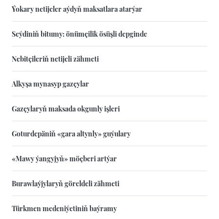
Ýokary netijeler aýdyň maksatlara atarýar
Seýdiniň bitumy: önümçilik ösüşli depginde
Nebitçileriň netijeli zähmeti
Alkyşa mynasyp gazçylar
Gazçylaryň maksada okgunly işleri
Goturdepäniň «gara altynly» guýulary
«Mawy ýangyjyň» möçberi artýar
Burawlaýjylaryň göreldeli zähmeti
Türkmen medeniýetiniň baýramy