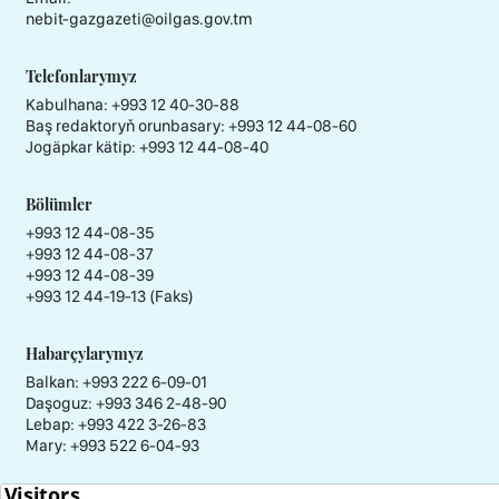
nebit-gazgazeti@oilgas.gov.tm
Telefonlarymyz
Kabulhana:
+993 12 40-30-88
Baş redaktoryň orunbasary:
+993 12 44-08-60
Jogäpkar kätip:
+993 12 44-08-40
Bölümler
+993 12 44-08-35
+993 12 44-08-37
+993 12 44-08-39
+993 12 44-19-13 (Faks)
Habarçylarymyz
Balkan: +993 222 6-09-01
Daşoguz: +993 346 2-48-90
Lebap: +993 422 3-26-83
Mary: +993 522 6-04-93