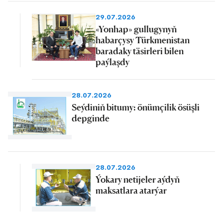
29.07.2026
«Yonhap» gullugynyň
habarçysy Türkmenistan
baradaky täsirleri bilen
paýlaşdy
28.07.2026
Seýdiniň bitumy: önümçilik ösüşli
depginde
28.07.2026
Ýokary netijeler aýdyň
maksatlara atarýar