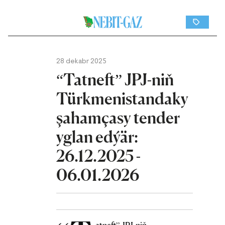
28 dekabr 2025
“Tatneft” JPJ-niň
Türkmenistandaky
şahamçasy tender
yglan edýär:
26.12.2025 -
06.01.2026