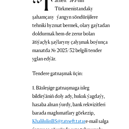
“T
atneft” JPJ-niň
Türkmenistandaky
şahamçasy ýangyn söndürijilere
tehniki hyzmat bermek, olary gaýtadan
doldurmak hem-de zerur bolan
ätiýaçlyk şaýlaryny çalyşmak boýunça
manatda № 2025/52 belgili tender
yglan edýär.
Tendere gatnaşmak üçin:
1. Bäsleşige gatnaşmaga isleg
bildirýäniň doly ady, hukuk ýagdaýy,
hasaba alnan ýurdy, bank rekwizitleri
barada maglumatlary görkezip,
KhalilulinBS@tatneft.tatar
e-mail salga