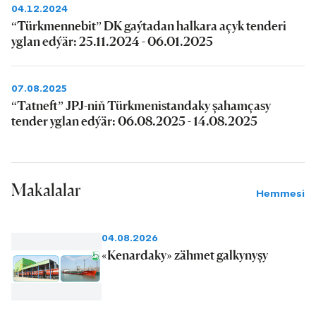
04.12.2024
“Türkmennebit” DK gaýtadan halkara açyk tenderi
yglan edýär: 25.11.2024 - 06.01.2025
07.08.2025
“Tatneft” JPJ-niň Türkmenistandaky şahamçasy
tender yglan edýär: 06.08.2025 - 14.08.2025
Makalalar
Hemmesi
04.08.2026
«Kenardaky» zähmet galkynyşy