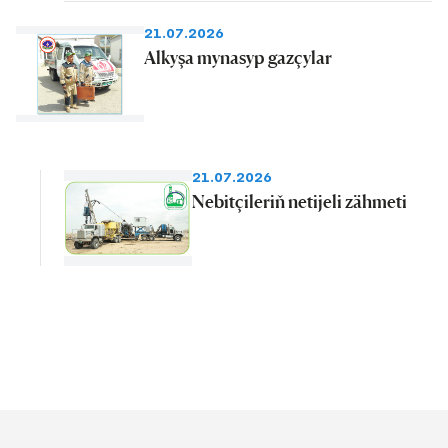
21.07.2026
Alkyşa mynasyp gazçylar
21.07.2026
Nebitçileriň netijeli zähmeti