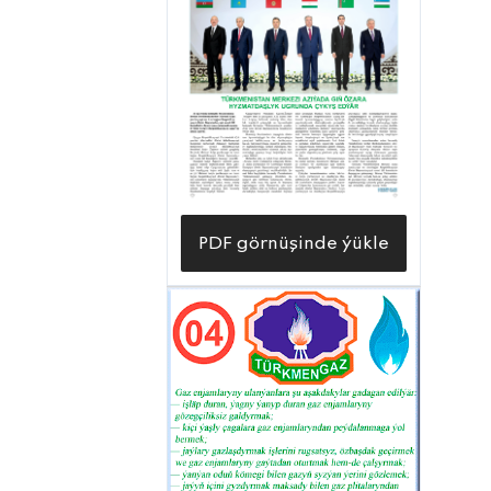
PDF görnüşinde ýükle