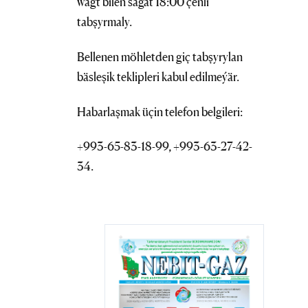
wagt bilen sagat 18:00 çenli
tabşyrmaly.
Bellenen möhletden giç tabşyrylan
bäsleşik teklipleri kabul edilmeýär.
Habarlaşmak üçin telefon belgileri:
+993-65-83-18-99, +993-63-27-42-
34.