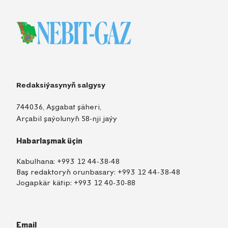
Redaksiýasynyň salgysy
744036, Aşgabat şäheri,
Arçabil şaýolunyň 58-nji jaýy
Habarlaşmak üçin
Kabulhana:
+993 12 44-38-48
Baş redaktoryň orunbasary:
+993 12 44-38-48
Jogapkär kätip:
+993 12 40-30-88
Email