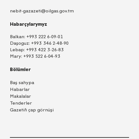
nebit-gazazeti@oilgas.gov.tm
Habarçylarymyz
Balkan:
+993 222 6-09-01
Daşoguz:
+993 346 2-48-90
Lebap:
+993 422 3-26-83
Mary:
+993 522 6-04-93
Bölümler
Baş sahypa
Habarlar
Makalalar
Tenderler
Gazetiň çap görnüşi
TM
EN
RU
Içeri girmek