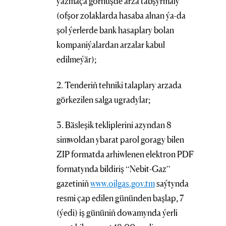
ýazmaça görnüşde arza tabşyrmaly
(ofşor zolaklarda hasaba alnan ýa-da
şol ýerlerde bank hasaplary bolan
kompaniýalardan arzalar kabul
edilmeýär);
2. Tenderiň tehniki talaplary arzada
görkezilen salga ugradylar;
3. Bäsleşik tekliplerini azyndan 8
simwoldan ybarat parol goragy bilen
ZIP formatda arhiwlenen elektron PDF
formatynda bildiriş “Nebit-Gaz”
gazetiniň
www.oilgas.gov.tm
saýtynda
resmi çap edilen gününden başlap, 7
(ýedi) iş gününiň dowamynda ýerli