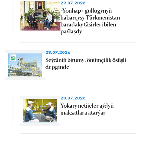
29.07.2026
«Yonhap» gullugynyň
habarçysy Türkmenistan
baradaky täsirleri bilen
paýlaşdy
28.07.2026
Seýdiniň bitumy: önümçilik ösüşli
depginde
28.07.2026
Ýokary netijeler aýdyň
maksatlara atarýar