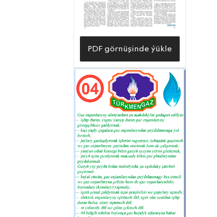
birleşiginiň Gurluşyk-gurnaýyş
müdirliginiň Daşoguz welaýatyny
gazlaşdyrmak boýunça ülşüniň işçi-
PDF görnüşinde ýükle
hünärmenleri bilen bilelikde etrabyň
Türkmenistan geňeşliginiň «Kerpiçli»,
Annagylyç Ataýew adyndaky
geňeşligiň bolsa «Bäş atly» obalarynda
täze emele gelen hojalyklary
gazlaşdyrmak maksadynda hem
möhüm işler durmuşa geçirilipdir.
Häzirki döwürde bu ýerlerde etrabyň
gazçylary tarapyndan göwrüminiň
ululygy