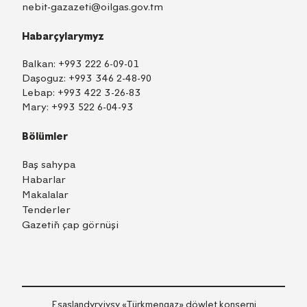
nebit-gazazeti@oilgas.gov.tm
Habarçylarymyz
Balkan:
+993 222 6-09-01
Daşoguz:
+993 346 2-48-90
Lebap:
+993 422 3-26-83
Mary:
+993 522 6-04-93
Bölümler
Baş sahypa
Habarlar
Makalalar
Tenderler
Gazetiň çap görnüşi
TM
EN
RU
Içeri girmek
Esaslandyryjysy «Тürkmengaz» döwlet konserni