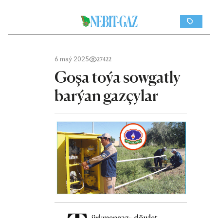
6 maý 2025
27422
Goşa toýa sowgatly
barýan gazçylar
ürkmengaz» döwlet