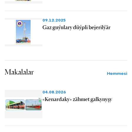
09.12.2025
Gaz guýulary düýpli bejerilýär
Makalalar
Hemmesi
04.08.2026
«Kenardaky» zähmet galkynyşy