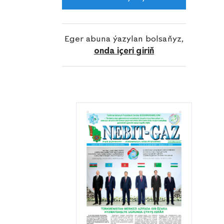
Geldiýew, içeri öý gaz enjamlary
gullugynyň bejeriji slesarlary Gaýgysyz
Kakabaýew, Nurmyrat Motakow we
Eger abuna ýazylan bolsaňyz,
Şatlyk Saparow dagynyň gündelik alyp
onda içeri giriň
barýan nusgalyk işleriniň netijesinde
ilat tarapyndan gelýän sargytlar öz
wagtynda hasaba alnyp, gyssagly
netijeler çykarylýar, etrabyň çäginde
bar bolan 1 müň 200 kilometrden
gowrak uzynlykdaky bitewi gaz
ulgamynyň gije-gündiziň dowamynda
saz işlemegi üpjün edilýär.
Bu işler bilen bir hatarda, edaranyň
gazçylary tarapyndan şu ýylyň
başyndan bäri «Türkmengazüpjünçilik»