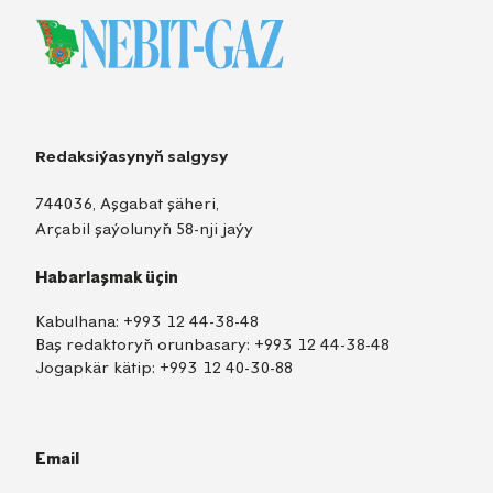
Redaksiýasynyň salgysy
744036, Aşgabat şäheri,
Arçabil şaýolunyň 58-nji jaýy
Habarlaşmak üçin
Kabulhana:
+993 12 44-38-48
Baş redaktoryň orunbasary:
+993 12 44-38-48
Jogapkär kätip:
+993 12 40-30-88
Email