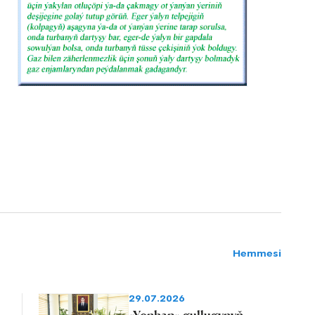
Hemmesi
29.07.2026
«Yonhap» gullugynyň