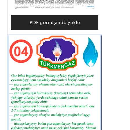
PDF görnüşinde ýükle