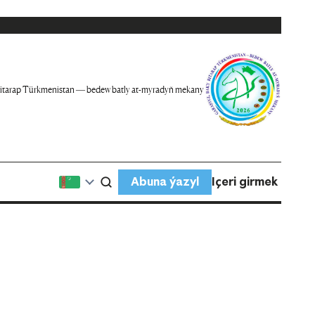
itarap Türkmenistan — bedew batly at-myradyň mekany
Abuna ýazyl
Içeri girmek