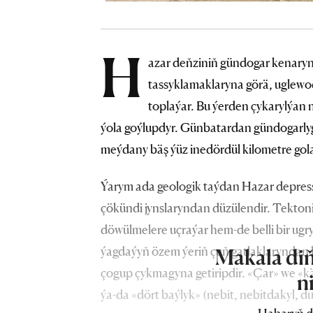
H
azar deňziniň gündogar kenaryn
tassyklamaklaryna görä, uglewo
toplaýar. Bu ýerden çykarylýan 
ýola goýlupdyr. Günbatardan gündogarlyg
meýdany bäş ýüz inedördül kilometre gola
Ýarym ada geologik taýdan Hazar depres
çökündi jynslaryndan düzülendir. Tektoni
döwülmelere uçraýar hem-de belli bir ugr
ýagdaýyň özem ýeriň çuň gatlaklaryndan l
Makala diň
çogup çykmagyna getiripdir. «Çar» we «k
n
ýa-da «dört baýlyk» (nebit, nebitdakyl, d