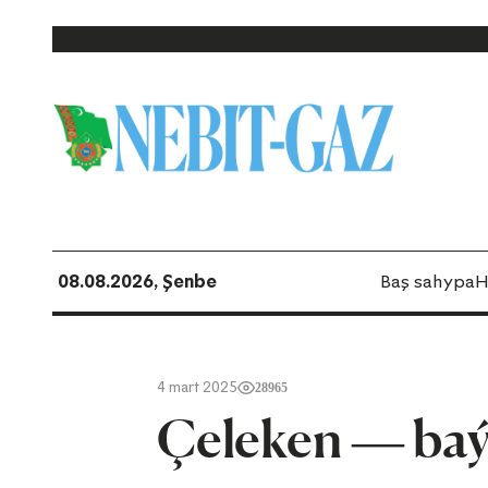
08.08.2026, Şenbe
Baş sahypa
H
4 mart 2025
28965
Çeleken — baý