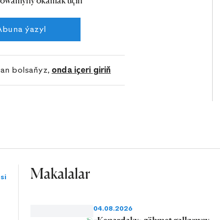
owamyny okamak üçin
esinde ýod, brom, gurum öndürmek onlarça ýyllar bäri
Abuna ýazyl
lan bolsaňyz,
onda içeri giriň
Makalalar
si
04.08.2026
«Kenardaky» zähmet galkynyşy