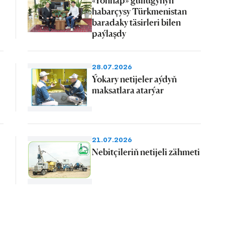
habarçysy Türkmenistan
baradaky täsirleri bilen
paýlaşdy
28.07.2026
Ýokary netijeler aýdyň
maksatlara atarýar
21.07.2026
Nebitçileriň netijeli zähmeti