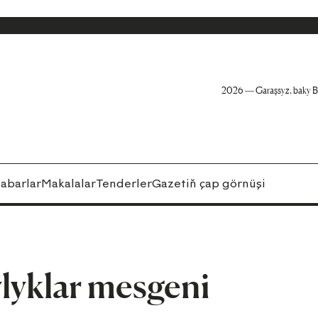
2026 — Garaşsyz, baky B
abarlar
Makalalar
Tenderler
Gazetiň çap görnüşi
lyklar mesgeni