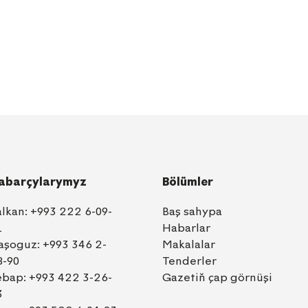
abarçylarymyz
Bölümler
alkan:
+993 222 6-09-
Baş sahypa
1
Habarlar
aşoguz:
+993 346 2-
Makalalar
8-90
Tenderler
ebap:
+993 422 3-26-
Gazetiň çap görnüşi
3