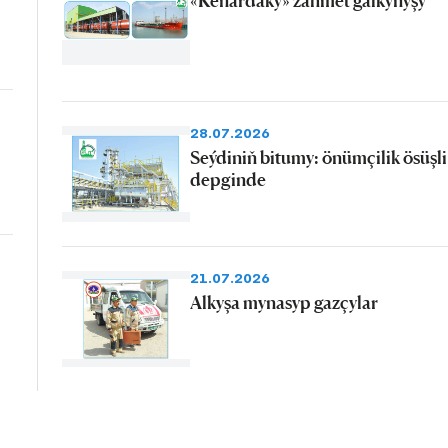
28.07.2026
Seýdiniň bitumy: önümçilik ösüşli
depginde
21.07.2026
Alkyşa mynasyp gazçylar