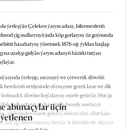
da ýerleşýän Çeleken ýarym adasy, bilermenleriň
dorod çig mallarynyň juda köp gorlaryny öz goýnunda
nebitiň hasabatyny ýöretmek 1876-njy ýyldan başlap
yna uzalyp gidýän ýarym adanyň häzirki tutýan
ýlaýar.
siýasynda ýerleşip, mezozeý we çetwertik döwrüň
k hereketiň netijesinde ol ençeme gezek kese we dik
y bolmadyk döwüm liniýalaryny emele getirýär. Hut şu
äbik wulkanlaryň atylyp, ýodly-bromly suwlaryň
e abunaçylar üçin
än» sözlerinden emele gelen Çeleken sözi «dört kän»
iýetlenen
uz, boýag) diýen manyny berýär. Ir döwürlerde Akjaýar