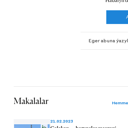
Habaryň d
diýlip atlandyrylan häzirki Hazar şäherç
üstünlikli ýola goýulýar.
Eger abuna ýazy
Makalalar
Hemme
21.02.2023
Çeleken — hazynalar mesgeni