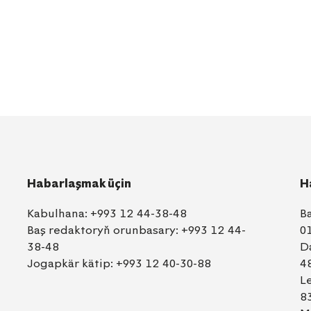
Habarlaşmak üçin
H
Kabulhana:
+993 12 44-38-48
B
Baş redaktoryň orunbasary:
+993 12 44-
0
38-48
D
Jogapkär kätip:
+993 12 40-30-88
4
L
8