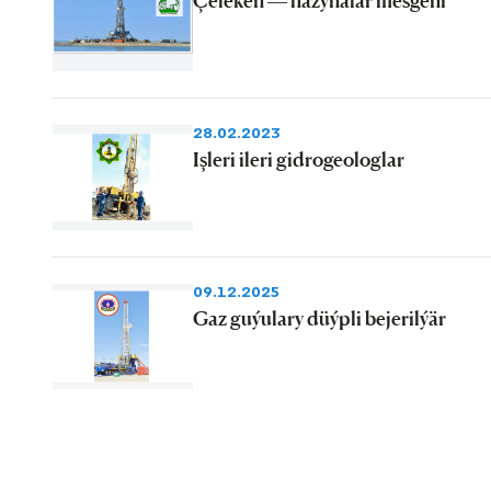
28.02.2023
Işleri ileri gidrogeologlar
09.12.2025
Gaz guýulary düýpli bejerilýär