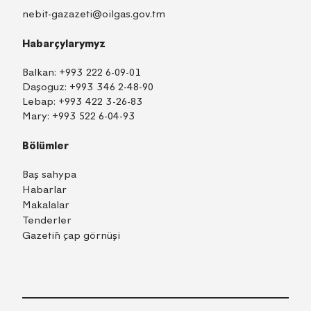
nebit-gazazeti@oilgas.gov.tm
Habarçylarymyz
Balkan:
+993 222 6-09-01
Daşoguz:
+993 346 2-48-90
Lebap:
+993 422 3-26-83
Mary:
+993 522 6-04-93
Bölümler
Baş sahypa
Habarlar
Makalalar
Tenderler
Gazetiň çap görnüşi
TM
EN
RU
Içeri girmek