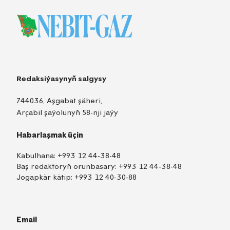
Redaksiýasynyň salgysy
744036, Aşgabat şäheri,
Arçabil şaýolunyň 58-nji jaýy
Habarlaşmak üçin
Kabulhana:
+993 12 44-38-48
Baş redaktoryň orunbasary:
+993 12 44-38-48
Jogapkär kätip:
+993 12 40-30-88
Email