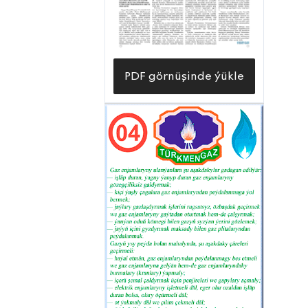
PDF görnüşinde ýükle