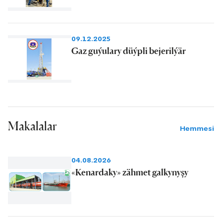
09.12.2025
Gaz guýulary düýpli bejerilýär
Makalalar
Hemmesi
04.08.2026
«Kenardaky» zähmet galkynyşy