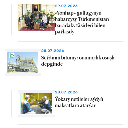
29.07.2026
«Yonhap» gullugynyň
habarçysy Türkmenistan
baradaky täsirleri bilen
paýlaşdy
28.07.2026
Seýdiniň bitumy: önümçilik ösüşli
depginde
28.07.2026
Ýokary netijeler aýdyň
maksatlara atarýar