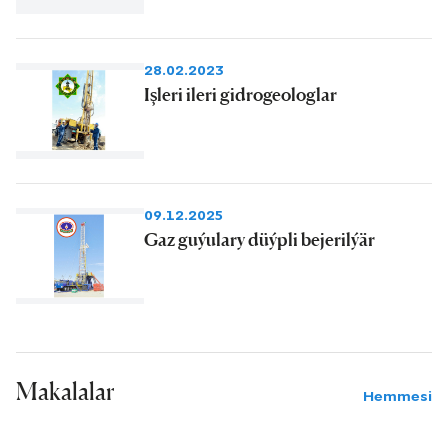
28.02.2023
Işleri ileri gidrogeologlar
09.12.2025
Gaz guýulary düýpli bejerilýär
Makalalar
Hemmesi