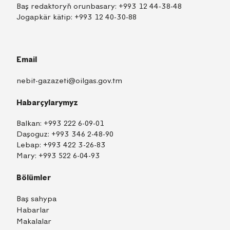
Baş redaktoryň orunbasary:
+993 12 44-38-48
Jogapkär kätip:
+993 12 40-30-88
Email
nebit-gazazeti@oilgas.gov.tm
Habarçylarymyz
Balkan:
+993 222 6-09-01
Daşoguz:
+993 346 2-48-90
Lebap:
+993 422 3-26-83
Mary:
+993 522 6-04-93
Bölümler
Baş sahypa
Habarlar
Makalalar