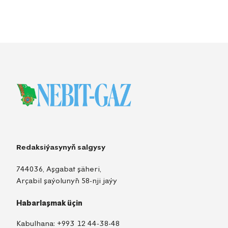
Redaksiýasynyň salgysy
744036, Aşgabat şäheri,
Arçabil şaýolunyň 58-nji jaýy
Habarlaşmak üçin
Kabulhana:
+993 12 44-38-48