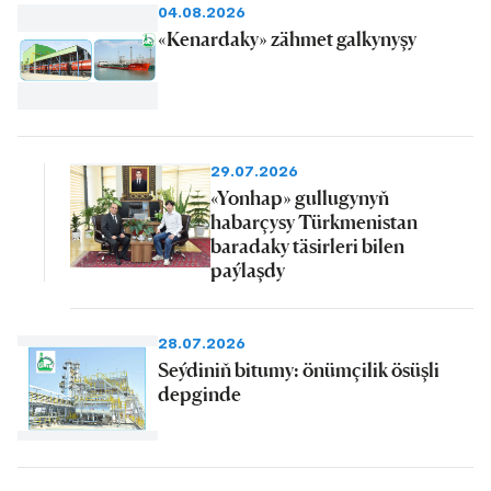
04.08.2026
«Kenardaky» zähmet galkynyşy
29.07.2026
«Yonhap» gullugynyň
habarçysy Türkmenistan
baradaky täsirleri bilen
paýlaşdy
28.07.2026
Seýdiniň bitumy: önümçilik ösüşli
depginde