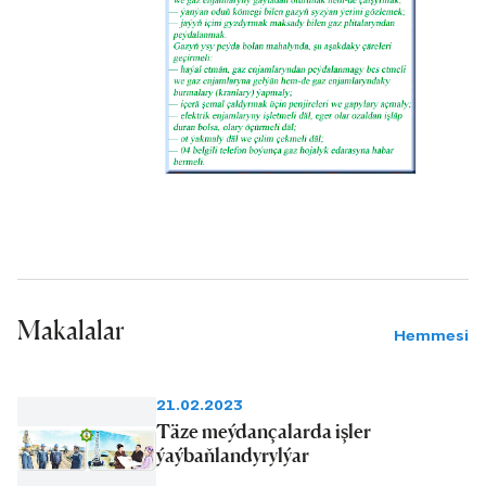
Makalalar
Hemmesi
21.02.2023
Täze meýdançalarda işler
ýaýbaňlandyrylýar