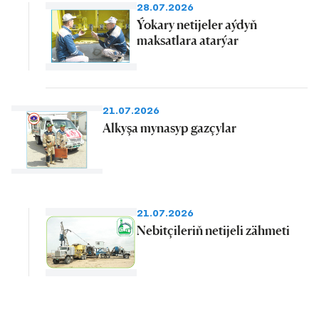
28.07.2026
Ýokary netijeler aýdyň
maksatlara atarýar
21.07.2026
Alkyşa mynasyp gazçylar
21.07.2026
Nebitçileriň netijeli zähmeti