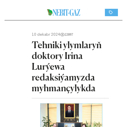
10 dekabr 2024
22097
Tehniki ylymlaryň
doktory Irina
Lurýewa
redaksiýamyzda
myhmançylykda