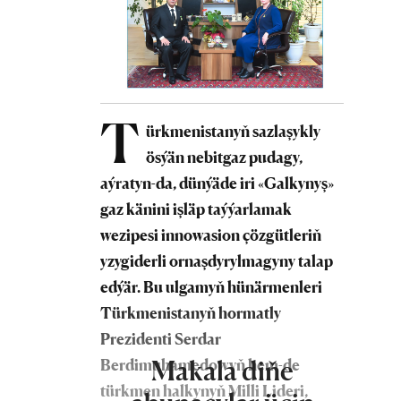
T
ürkmenistanyň sazlaşykly
ösýän nebitgaz pudagy,
aýratyn-da, dünýäde iri «Galkynyş»
gaz känini işläp taýýarlamak
wezipesi innowasion çözgütleriň
yzygiderli ornaşdyrylmagyny talap
edýär. Bu ulgamyň hünärmenleri
Türkmenistanyň hormatly
Prezidenti Serdar
Makala diňe
Berdimuhamedowyň hem-de
türkmen halkynyň Milli Lideri,