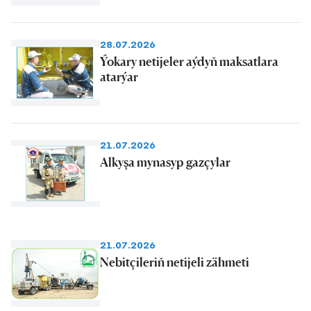
28.07.2026
Ýokary netijeler aýdyň maksatlara
atarýar
21.07.2026
Alkyşa mynasyp gazçylar
21.07.2026
Nebitçileriň netijeli zähmeti