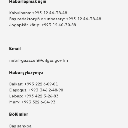
Habarlaşmak üçin
Kabulhana:
+993 12 44-38-48
Baş redaktoryň orunbasary:
+993 12 44-38-48
Jogapkär kätip:
+993 12 40-30-88
Email
nebit-gazazeti@oilgas.gov.tm
Habarçylarymyz
Balkan:
+993 222 6-09-01
Daşoguz:
+993 346 2-48-90
Lebap:
+993 422 3-26-83
Mary:
+993 522 6-04-93
Bölümler
Baş sahypa