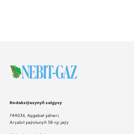
Redaksiýasynyň salgysy
744036, Aşgabat şäheri,
Arçabil şaýolunyň 58-nji jaýy