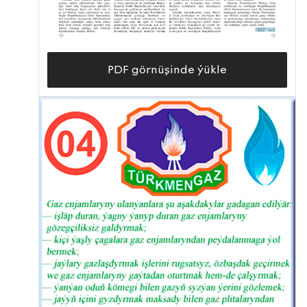
PDF görnüşinde ýükle