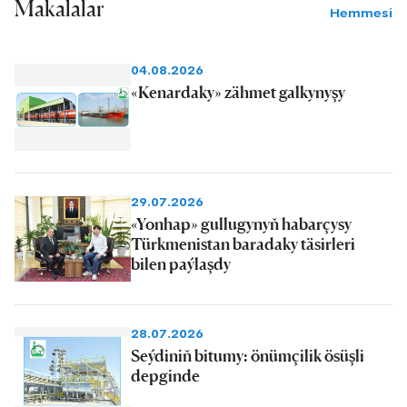
Makalalar
Hemmesi
04.08.2026
«Kenardaky» zähmet galkynyşy
29.07.2026
«Yonhap» gullugynyň habarçysy
Türkmenistan baradaky täsirleri
bilen paýlaşdy
28.07.2026
Seýdiniň bitumy: önümçilik ösüşli
depginde