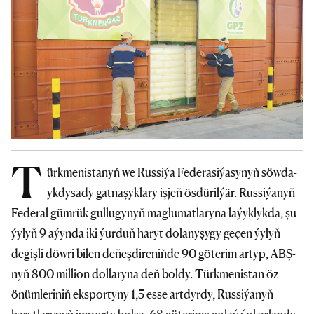
T
ürkmenistanyň we Russiýa Federasiýasynyň söwda-
ykdysady gatnaşyklary işjeň ösdürilýär. Russiýanyň
Federal gümrük gullugynyň maglumatlaryna laýyklykda, şu
ýylyň 9 aýynda iki ýurduň haryt dolanyşygy geçen ýylyň
degişli döwri bilen deňeşdireniňde 90 göterim artyp, ABŞ-
nyň 800 million dollaryna deň boldy. Türkmenistan öz
önümleriniň eksportyny 1,5 esse artdyrdy, Russiýanyň