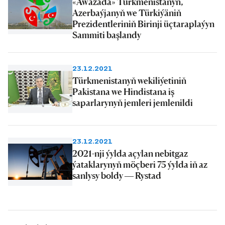
«Awazada» Türkmenistanyň,
Azerbaýjanyň we Türkiýäniň
Prezidentleriniň Birinji üçtaraplaýyn
Sammiti başlandy
23.12.2021
Türkmenistanyň wekiliýetiniň
Pakistana we Hindistana iş
saparlarynyň jemleri jemlenildi
23.12.2021
2021-nji ýylda açylan nebitgaz
ýataklarynyň möçberi 75 ýylda iň az
sanlysy boldy — Rystad