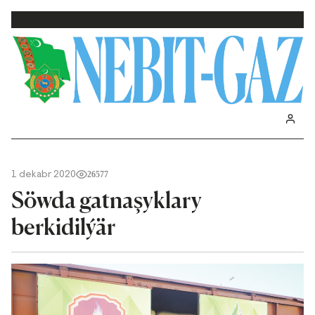
1 dekabr 2020
26577
Söwda gatnaşyklary
berkidilýär