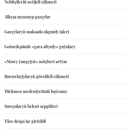
Nebitçileriň netijeli zähmeti
Alkyşa mynasyp gazçylar
Gazçylaryň maksada okgunly işleri
Goturdepäniň «gara altynly» guýulary
«Mawy ýangyjyň» möçberi artýar
Burawlaýjylaryň göreldeli zähmeti
Türkmen medeniýetiniň baýramy
Suwçularyň belent sepgitleri
Täze desga işe girizildi