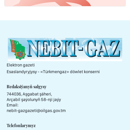
Elektron gazeti
Esaslandyryjysy - «Тürkmengaz» döwlet konserni
Redaksiýanyň salgysy
744036, Aşgabat şäheri,
Arçabil şaýolunyň 58-nji jaýy
Email:
nebit-gazgazeti@oilgas.gov.tm
Telefonlarymyz