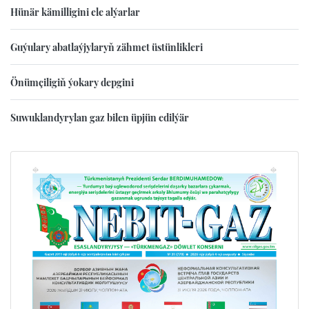
Hünär kämilligini ele alýarlar
Guýulary abatlaýjylaryň zähmet üstünlikleri
Önümçiligiň ýokary depgini
Suwuklandyrylan gaz bilen üpjün edilýär