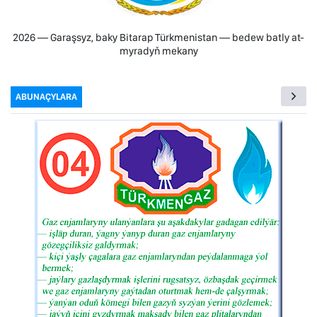
2026 — Garaşsyz, baky Bitarap Türkmenistan — bedew batly at-
myradyň mekany
ABUNAÇYLARA