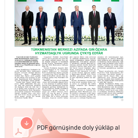
PDF görnüşinde doly ýükläp al