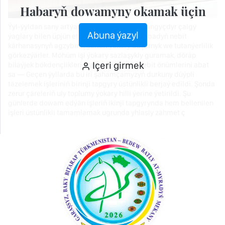
Habaryň dowamyny okamak üçin
Ýyl-ýyldan sany artýan tehniki serişdeleri ýangyçdyr çalgy
Abuna ýazyl
ýaglary bilen üpjün etmek işinde Türkmenabadyň nebit
kärhanasynyň agzybir işgärleri ýokary başarnyk we tutanýerlilik
görkezýärler. Möhüm işi ýokary sazlaşykly guramak, döräp
Içeri girmek
biläýjek bökdençlikleri aradan aýyrmak, nebit önümlerini abat
sa — Geçen ýyllarda bu iri şahamçamyzyň durkuny düýpli
täzelemek işleriniň birinji tapgyry üstünlikli berjaý edildi. Şonda
zerur çäreleriň uly toplumy ýokary hilli ýerine ýetirildi. Şu
günlerde dowam edýän işleriň ikinji tapgyrynda hem bellenilen
işleri üstünlikli tamamlamak ugrunda yhlasly zähmet ç