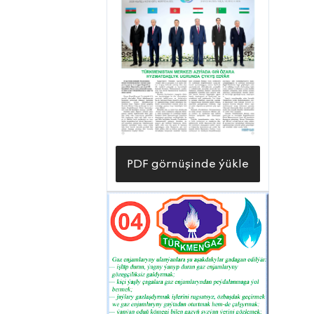
sag kenarynda ýerleşýän bu sagaldyş
merkezi bäş gektara golaý meýdany
tutýar. Şypahananyň bütin çägi dürli
saýaly, miweli baglar, üzümçilik, güller
bilen gurşalan.
PDF görnüşinde ýükle