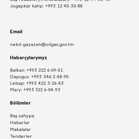
Jogapkär kätip:
+993 12 40-30-88
Email
nebit-gazazeti@oilgas.gov.tm
Habarçylarymyz
Balkan:
+993 222 6-09-01
Daşoguz:
+993 346 2-48-90
Lebap:
+993 422 3-26-83
Mary:
+993 522 6-04-93
Bölümler
Baş sahypa
Habarlar
Makalalar
Tenderler