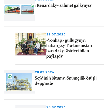
«Kenardaky» zähmet galkynyşy
29.07.2026
«Yonhap» gullugynyň
habarçysy Türkmenistan
baradaky täsirleri bilen
paýlaşdy
28.07.2026
Seýdiniň bitumy: önümçilik ösüşli
depginde
28.07.2026