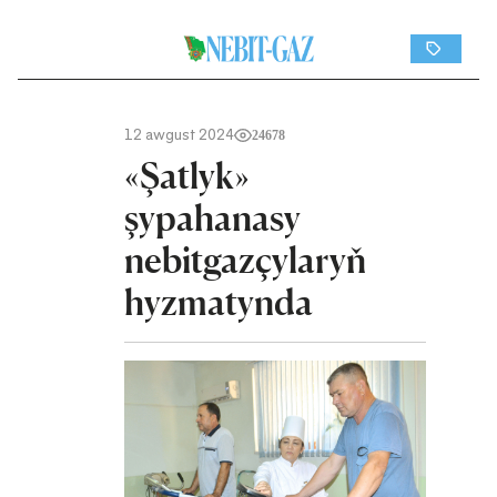
12 awgust 2024
24678
«Şatlyk»
şypahanasy
nebitgazçylaryň
hyzmatynda