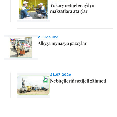
Ýokary netijeler aýdyň
maksatlara atarýar
21.07.2026
Alkyşa mynasyp gazçylar
21.07.2026
Nebitçileriň netijeli zähmeti