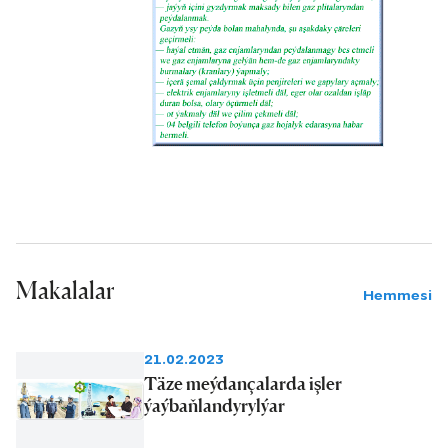
Makalalar
Hemmesi
21.02.2023
Täze meýdançalarda işler
ýaýbaňlandyrylýar