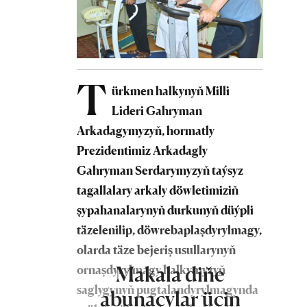
T
ürkmen halkynyň Milli
Lideri Gahryman
Arkadagymyzyň, hormatly
Prezidentimiz Arkadagly
Gahryman Serdarymyzyň taýsyz
tagallalary arkaly döwletimiziň
şypahanalarynyň durkunyň düýpli
täzelenilip, döwrebaplaşdyrylmagy,
olarda täze bejeriş usullarynyň
Makala diňe
ornaşdyrylmagy halkymyzyň
saglygynyň pugtalandyrylmagynda
abunaçylar üçin