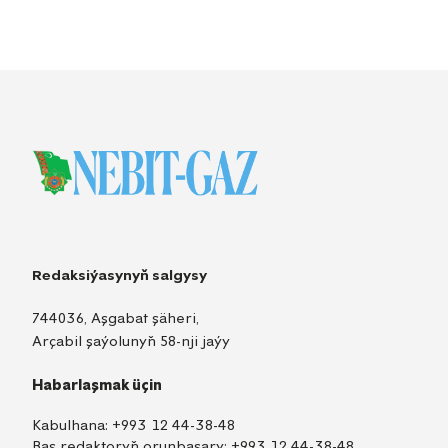
Redaksiýasynyň salgysy
744036, Aşgabat şäheri,
Arçabil şaýolunyň 58-nji jaýy
Habarlaşmak üçin
Kabulhana:
+993 12 44-38-48
Baş redaktoryň orunbasary:
+993 12 44-38-48