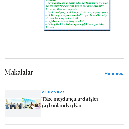
Makalalar
Hemmesi
21.02.2023
Täze meýdançalarda işler
ýaýbaňlandyrylýar