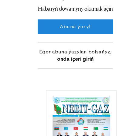
Seýrap gaz käni 1978-nji ýylda açylyp,
Habaryň dowamyny okamak üçin
ol 1984-nji ýylyň awgust aýynda synag-
senagat ulanyşa girizildi. Käniň senagat
Abuna ýazyl
taýdan gazlylygy aşaky goteriwiň
terrigen çökündilerinde (şatlyk
gorizonty) ýüze çykaryldy.
Eger abuna ýazylan bolsaňyz,
onda içeri giriň