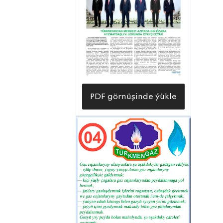
PDF görnüşinde ýükle