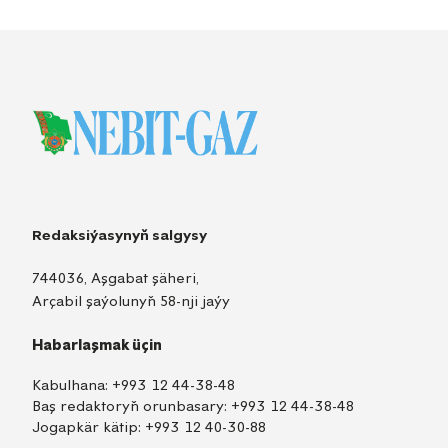
Redaksiýasynyň salgysy
744036, Aşgabat şäheri,
Arçabil şaýolunyň 58-nji jaýy
Habarlaşmak üçin
Kabulhana:
+993 12 44-38-48
Baş redaktoryň orunbasary:
+993 12 44-38-48
Jogapkär kätip:
+993 12 40-30-88