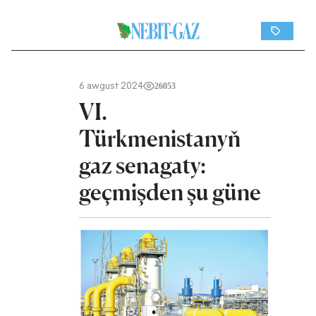
6 awgust 2024
26053
VI.
Türkmenistanyň
gaz senagaty:
geçmişden şu güne