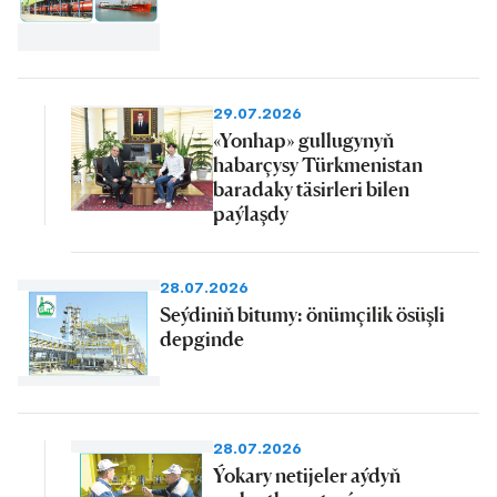
29.07.2026
«Yonhap» gullugynyň
habarçysy Türkmenistan
baradaky täsirleri bilen
paýlaşdy
28.07.2026
Seýdiniň bitumy: önümçilik ösüşli
depginde
28.07.2026
Ýokary netijeler aýdyň