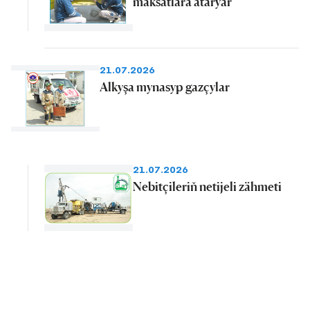
maksatlara atarýar
21.07.2026
Alkyşa mynasyp gazçylar
21.07.2026
Nebitçileriň netijeli zähmeti