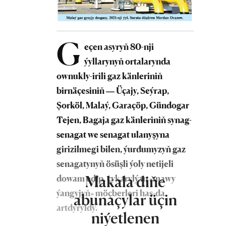
G
eçen asyryň 80-nji
ýyllarynyň ortalarynda
ownukly-irili gaz känleriniň
birnäçesiniň — Üçajy, Seýrap,
Şorköl, Malaý, Garaçöp, Gündogar
Tejen, Bagaja gaz känleriniň synag-
senagat we senagat ulanyşyna
girizilmegi bilen, ýurdumyzyň gaz
senagatynyň ösüşli ýoly netijeli
Makala diňe
dowam edip, çykarylýan «mawy
ýangyjyň» möçberleri has-da
abunaçylar üçin
artdyryldy.
niýetlenen