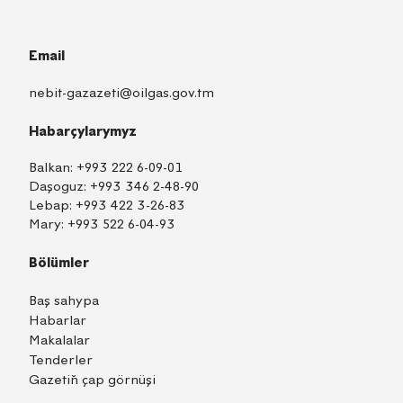
Email
nebit-gazazeti@oilgas.gov.tm
Habarçylarymyz
Balkan:
+993 222 6-09-01
Daşoguz:
+993 346 2-48-90
Lebap:
+993 422 3-26-83
Mary:
+993 522 6-04-93
Bölümler
Baş sahypa
Habarlar
Makalalar
Tenderler
Gazetiň çap görnüşi