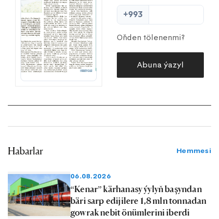
+993
Oňden tölenenmi?
Abuna ýazyl
Habarlar
Hemmesi
06.08.2026
“Kenar” kärhanasy ýylyň başyndan
bäri sarp edijilere 1,8 mln tonnadan
gowrak nebit önümlerini iberdi