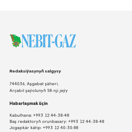
Redaksiýasynyň salgysy
744036, Aşgabat şäheri,
Arçabil şaýolunyň 58-nji jaýy
Habarlaşmak üçin
Kabulhana:
+993 12 44-38-48
Baş redaktoryň orunbasary:
+993 12 44-38-48
Jogapkär kätip:
+993 12 40-30-88