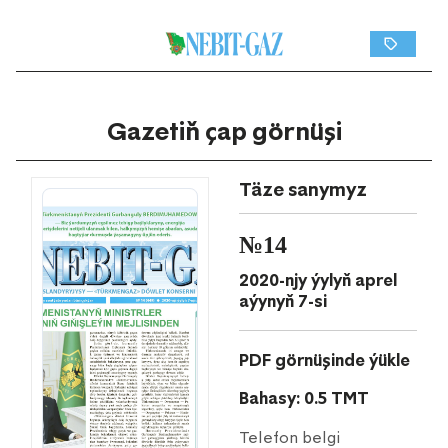
Gazetiň çap görnüşi
Täze sanymyz
№14
2020-njy ýylyň aprel
aýynyň 7-si
PDF görnüşinde ýükle
Bahasy: 0.5 TMT
Telefon belgi