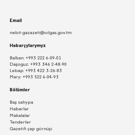
Email
nebit-gazazeti@oilgas.gov.tm
Habarçylarymyz
Balkan:
+993 222 6-09-01
Daşoguz:
+993 346 2-48-90
Lebap:
+993 422 3-26-83
Mary:
+993 522 6-04-93
Bölümler
Baş sahypa
Habarlar
Makalalar
Tenderler
Gazetiň çap görnüşi