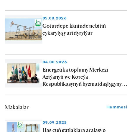
05.08.2026
Goturdepe käninde nebitiň
çykarylyşy artdyrylýar
04.08.2026
Energetika toplumy Merkezi
Aziýanyň we Koreýa
Respublikasynyň hyzmatdaşlygynyň
ileri tutulýan ugurlarynyň hataryna
goşuldy
Makalalar
Hemmesi
09.09.2025
Has çuň gatlaklara aralaşyp