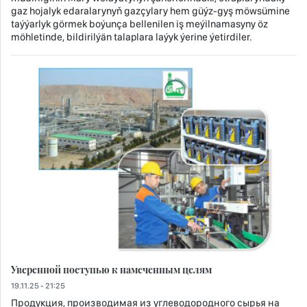
gaz hojalyk edaralarynyň gazçylary hem güýz-gyş möwsümine
taýýarlyk görmek boýunça bellenilen iş meýilnamasyny öz
möhletinde, bildirilýän talaplara laýyk ýerine ýetirdiler.
Уверенной поступью к намеченным целям
19.11.25 - 21:25
Продукция, производимая из углеводородного сырья на