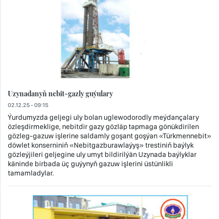
Uzynadanyň nebit-gazly guýulary
02.12.25 - 09:15
Ýurdumyzda geljegi uly bolan uglewodorodly meýdançalary
özleşdirmeklige, nebitdir gazy gözläp tapmaga gönükdirilen
gözleg-gazuw işlerine saldamly goşant goşýan «Türkmennebit»
döwlet konserniniň «Nebitgazburawlaýyş» trestiniň baýlyk
gözleýjileri geljegine uly umyt bildirilýän Uzynada baýlyklar
käninde birbada üç guýynyň gazuw işlerini üstünlikli
tamamladylar.