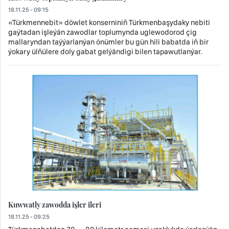
18.11.25 - 09:15
«Türkmennebit» döwlet konserniniň Türkmenbaşydaky nebiti
gaýtadan işleýän zawodlar toplumynda uglewodorod çig
mallaryndan taýýarlanýan önümler bu gün hili babatda iň bir
ýokary ülňülere doly gabat gelýändigi bilen tapawutlanýar.
Kuwwatly zawodda işler ileri
18.11.25 - 09:25