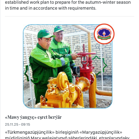
established work plan to prepare for the autumn-winter season
in time and in accordance with requirements.
«Mawy ýangyç» eşret berýär
25.11.25 - 09:15
«Türkmengazüpjünçilik» birleşiginiň «Marygazüpjünçilik»
müdirliginiň Mary welaýatynyň şäherlerindäki, etraplaryndaky