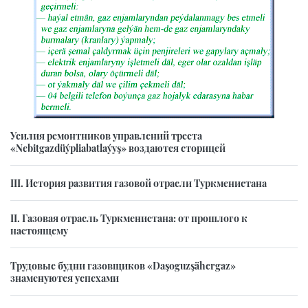
Усилия ремонтников управлений треста
«Nebitgazdüýpliabatlaýyş» воздаются сторицей
III. История развития газовой отрасли Туркменистана
II. Газовая отрасль Туркменистана: от прошлого к
настоящему
Трудовые будни газовщиков «Daşoguzşähergaz»
знаменуются успехами