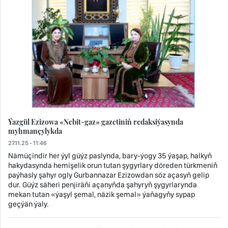
Ýazgül Ezizowa «Nebit-gaz» gazetiniň redaksiýasynda
myhmançylykda
27.11.25 - 11:46
Nämüçindir her ýyl güýz paslynda, bary-ýogy 35 ýaşap, halkyň
hakydasynda hemişelik orun tutan şygyrlary döreden türkmeniň
paýhasly şahyr ogly Gurbannazar Ezizowdan söz açasyň gelip
dur. Güýz säheri penjiräňi açanyňda şahyryň şygyrlarynda
mekan tutan «ýaşyl şemal, näzik şemal» ýaňagyňy sypap
geçýän ýaly.