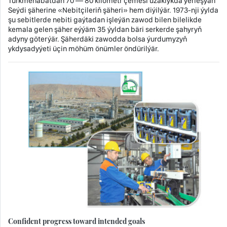
Türkmenabatdan 70 — 80 kilometr çemesi uzaklykda ýerleşýän
Seýdi şäherine «Nebitçileriň şäheri» hem diýilýär. 1973-nji ýylda
şu sebitlerde nebiti gaýtadan işleýän zawod bilen bilelikde
kemala gelen şäher eýýäm 35 ýyldan bäri serkerde şahyryň
adyny göterýär. Şäherdäki zawodda bolsa ýurdumyzyň
ykdysadyýeti üçin möhüm önümler öndürilýär.
Confident progress toward intended goals