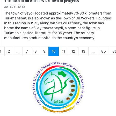
The town of oil workers is a town of progress
20.11.25 - 10:52
The town of Seydi, located approximately 70-80 kilometers from
Turkmenabat, is also known as the Town of Oil Workers. Founded
in this region in 1973, along with its oil refinery, the town has
borne the name of Seyitnazar Seydi, a prominent figure in
Turkmen classical literature, for 35 years. The refinery
manufactures products vital to the country’s economy.
1
2
...
7
8
9
10
11
12
13
...
85
8