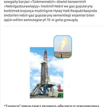
sowgatly barýan «Türkmennebit» döwlet konserniniň
«Nebitgazburawlaýyş» trestiniň Nebit we gaz guýularyny
berkitmek boýunça müdirligine Hytaý Halk Respublikasynda
öndürilen nebit-gaz guýularyny sementleýji enjamlar bilen
üpjün edilen awtoulaglaryň 15-si gelip gowuşdy.
“Узынада” продолжает радовать обилием углеводородных