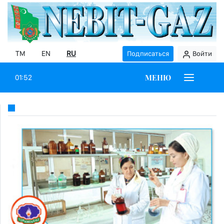
TM
EN
RU
Подписаться
Войти
МЕНЮ
01:52