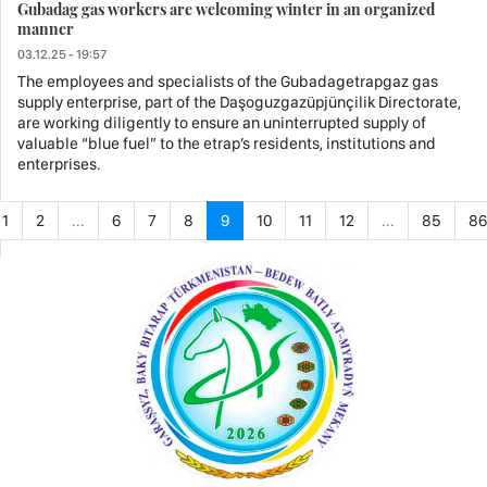
Gubadag gas workers are welcoming winter in an organized
manner
03.12.25 - 19:57
The employees and specialists of the Gubadagetrapgaz gas
supply enterprise, part of the Daşoguzgazüpjünçilik Directorate,
are working diligently to ensure an uninterrupted supply of
valuable “blue fuel” to the etrap’s residents, institutions and
enterprises.
1
2
...
6
7
8
9
10
11
12
...
85
86