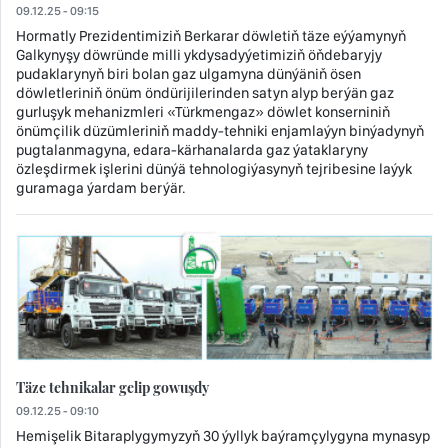
09.12.25 - 09:15
Hormatly Prezidentimiziň Berkarar döwletiň täze eýýamynyň
Galkynyşy döwründe milli ykdysadyýetimiziň öňdebaryjy
pudaklarynyň biri bolan gaz ulgamyna dünýäniň ösen
döwletleriniň önüm öndürijilerinden satyn alyp berýän gaz
gurluşyk mehanizmleri «Türkmengaz» döwlet konserniniň
önümçilik düzümleriniň maddy-tehniki enjamlaýyn binýadynyň
pugtalanmagyna, edara-kärhanalarda gaz ýataklaryny
özleşdirmek işlerini dünýä tehnologiýasynyň tejribesine laýyk
guramaga ýardam berýär.
Täze tehnikalar gelip gowuşdy
09.12.25 - 09:10
Hemişelik Bitaraplygymyzyň 30 ýyllyk baýramçylygyna mynasyp