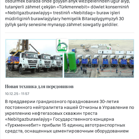
ösdürmek barada öňde goýýan anyk wezipelerinden ugur alyp,
tutanýerli zähmet çekýän «Türkmennebit» döwlet konserniniň
«Nebitgazburawlaýyş» trestiniň «Nebitdag» buraw işleri
müdirliginiň burawlaýjylary hemişelik Bitaraplygymyzyň 30
ýyllyk şanly senesine mynasyp zähmet sowgatly geldiler.
Новая техника для передовиков
10.12.25 - 11:57
В преддверии грандиозного празднования 30-летия
постоянного нейтралитета нашей Отчизны в Управление по
укреплению нефтегазовых скважин треста
«Nebitgazburawlaýyş» Государственного концерна
«Туркменнебит» прибыли 15 единиц автотранспортных
средств, оснащенных цементировочным оборудованием