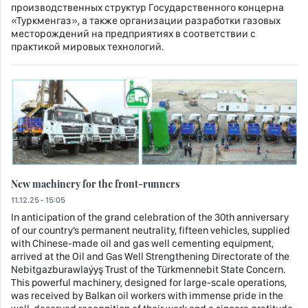
производственных структур Государственного концерна
«Туркменгаз», а также организации разработки газовых
месторождений на предприятиях в соответствии с
практикой мировых технологий.
New machinery for the front-runners
11.12.25 - 15:05
In anticipation of the grand celebration of the 30th anniversary
of our country’s permanent neutrality, fifteen vehicles, supplied
with Chinese-made oil and gas well cementing equipment,
arrived at the Oil and Gas Well Strengthening Directorate of the
Nebitgazburawlaýyş Trust of the Türkmennebit State Concern.
This powerful machinery, designed for large-scale operations,
was received by Balkan oil workers with immense pride in the