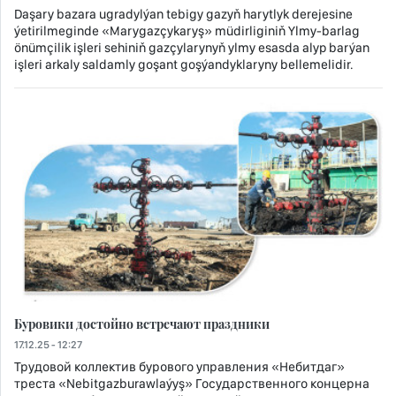
Daşary bazara ugradylýan tebigy gazyň harytlyk derejesine
ýetirilmeginde «Marygazçykaryş» müdirliginiň Ylmy-barlag
önümçilik işleri sehiniň gazçylarynyň ylmy esasda alyp barýan
işleri arkaly saldamly goşant goşýandyklaryny bellemelidir.
Буровики достойно встречают праздники
17.12.25 - 12:27
Трудовой коллектив бурового управления «Небитдаг»
треста «Nebitgazburawlaýyş» Государственного концерна